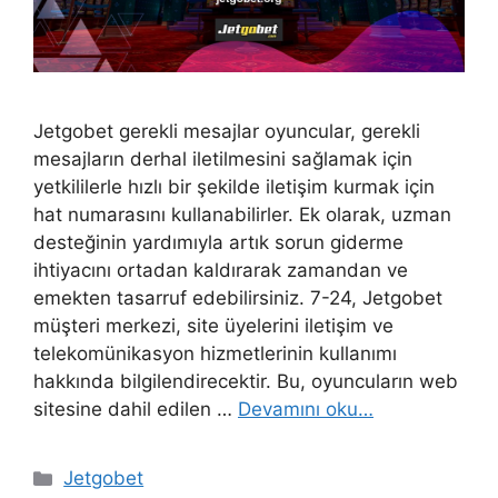
Jetgobet gerekli mesajlar oyuncular, gerekli
mesajların derhal iletilmesini sağlamak için
yetkililerle hızlı bir şekilde iletişim kurmak için
hat numarasını kullanabilirler. Ek olarak, uzman
desteğinin yardımıyla artık sorun giderme
ihtiyacını ortadan kaldırarak zamandan ve
emekten tasarruf edebilirsiniz. 7-24, Jetgobet
müşteri merkezi, site üyelerini iletişim ve
telekomünikasyon hizmetlerinin kullanımı
hakkında bilgilendirecektir. Bu, oyuncuların web
sitesine dahil edilen …
Devamını oku…
Kategoriler
Jetgobet