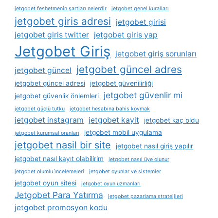
jetgobet feshetmenin şartları nelerdir
jetgobet genel kuralları
jetgobet giris adresi
jetgobet girisi
jetgobet giris twitter
jetgobet giris yap
Jetgobet Giriş
jetgobet giriş sorunları
jetgobet güncel adres
jetgobet güncel
jetgobet güncel adresi
jetgobet güvenilirliği
jetgobet güvenlir mi
jetgobet güvenlik önlemleri
jetgobet güçlü tutku
jetgobet hesabına bahis koymak
jetgobet instagram
jetgobet kayit
jetgobet kaç oldu
jetgobet mobil uygulama
jetgobet kurumsal oranları
jetgobet nasil bir site
jetgobet nasıl giriş yapılır
jetgobet nasıl kayıt olabilirim
jetgobet nasıl üye olunur
jetgobet olumlu i̇ncelemeleri
jetgobet oyunlar ve sistemler
jetgobet oyun sitesi
jetgobet oyun uzmanları
Jetgobet Para Yatırma
jetgobet pazarlama stratejileri
jetgobet promosyon kodu