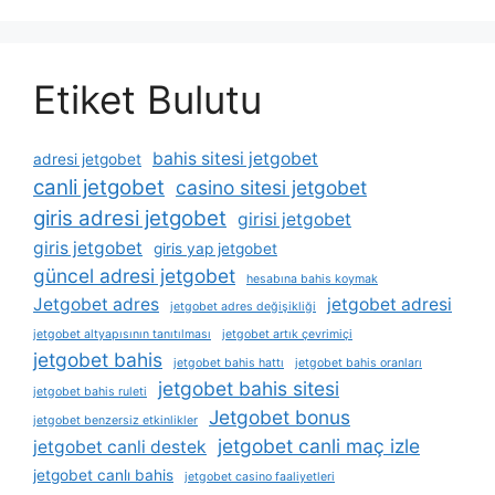
Etiket Bulutu
bahis sitesi jetgobet
adresi jetgobet
canli jetgobet
casino sitesi jetgobet
giris adresi jetgobet
girisi jetgobet
giris jetgobet
giris yap jetgobet
güncel adresi jetgobet
hesabına bahis koymak
Jetgobet adres
jetgobet adresi
jetgobet adres değişikliği
jetgobet altyapısının tanıtılması
jetgobet artık çevrimiçi
jetgobet bahis
jetgobet bahis hattı
jetgobet bahis oranları
jetgobet bahis sitesi
jetgobet bahis ruleti
Jetgobet bonus
jetgobet benzersiz etkinlikler
jetgobet canli maç izle
jetgobet canli destek
jetgobet canlı bahis
jetgobet casino faaliyetleri