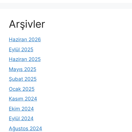
Arşivler
Haziran 2026
Eylül 2025
Haziran 2025
Mayıs 2025
Şubat 2025
Ocak 2025
Kasım 2024
Ekim 2024
Eylül 2024
Ağustos 2024