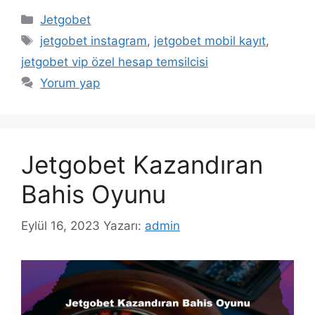
Kategoriler
Jetgobet
Etiketler
jetgobet instagram
,
jetgobet mobil kayıt
,
jetgobet vip özel hesap temsilcisi
Yorum yap
Jetgobet Kazandıran
Bahis Oyunu
Eylül 16, 2023
Yazarı:
admin