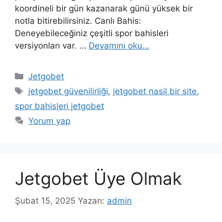
koordineli bir gün kazanarak günü yüksek bir
notla bitirebilirsiniz. Canlı Bahis:
Deneyebileceğiniz çeşitli spor bahisleri
versiyonları var. …
Devamını oku…
Kategoriler
Jetgobet
Etiketler
jetgobet güvenilirliği
,
jetgobet nasil bir site
,
spor bahisleri jetgobet
Yorum yap
Jetgobet Üye Olmak
Şubat 15, 2025
Yazarı:
admin