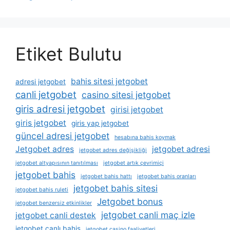
Etiket Bulutu
bahis sitesi jetgobet
adresi jetgobet
canli jetgobet
casino sitesi jetgobet
giris adresi jetgobet
girisi jetgobet
giris jetgobet
giris yap jetgobet
güncel adresi jetgobet
hesabına bahis koymak
Jetgobet adres
jetgobet adresi
jetgobet adres değişikliği
jetgobet altyapısının tanıtılması
jetgobet artık çevrimiçi
jetgobet bahis
jetgobet bahis hattı
jetgobet bahis oranları
jetgobet bahis sitesi
jetgobet bahis ruleti
Jetgobet bonus
jetgobet benzersiz etkinlikler
jetgobet canli maç izle
jetgobet canli destek
jetgobet canlı bahis
jetgobet casino faaliyetleri