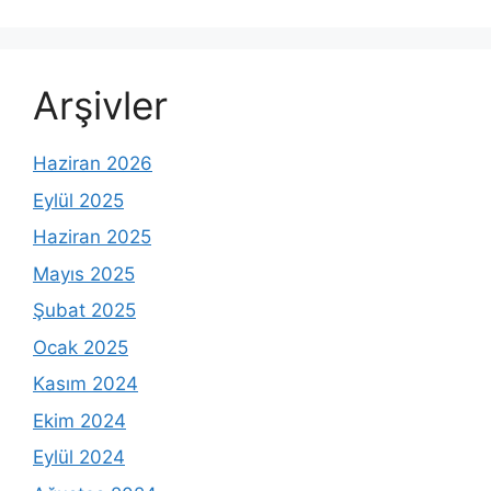
Arşivler
Haziran 2026
Eylül 2025
Haziran 2025
Mayıs 2025
Şubat 2025
Ocak 2025
Kasım 2024
Ekim 2024
Eylül 2024