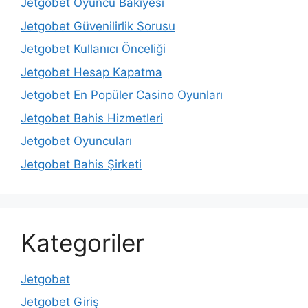
Jetgobet Oyuncu Bakiyesi
Jetgobet Güvenilirlik Sorusu
Jetgobet Kullanıcı Önceliği
Jetgobet Hesap Kapatma
Jetgobet En Popüler Casino Oyunları
Jetgobet Bahis Hizmetleri
Jetgobet Oyuncuları
Jetgobet Bahis Şirketi
Kategoriler
Jetgobet
Jetgobet Giriş