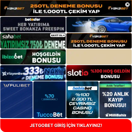
×
JETGOBET GİRİŞ İÇİN TIKLAYINIZ!