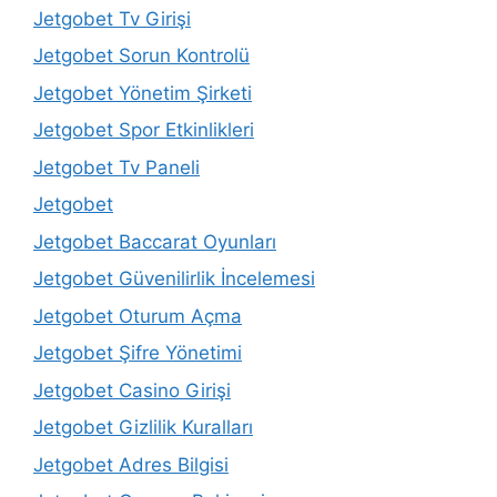
Jetgobet Tv Girişi
Jetgobet Sorun Kontrolü
Jetgobet Yönetim Şirketi
Jetgobet Spor Etkinlikleri
Jetgobet Tv Paneli
Jetgobet
Jetgobet Baccarat Oyunları
Jetgobet Güvenilirlik İncelemesi
Jetgobet Oturum Açma
Jetgobet Şifre Yönetimi
Jetgobet Casino Girişi
Jetgobet Gizlilik Kuralları
Jetgobet Adres Bilgisi