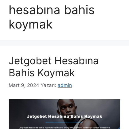
hesabına bahis
koymak
Jetgobet Hesabına
Bahis Koymak
Mart 9, 2024
Yazarı:
admin