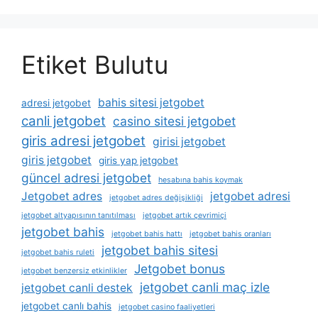
Etiket Bulutu
bahis sitesi jetgobet
adresi jetgobet
canli jetgobet
casino sitesi jetgobet
giris adresi jetgobet
girisi jetgobet
giris jetgobet
giris yap jetgobet
güncel adresi jetgobet
hesabına bahis koymak
Jetgobet adres
jetgobet adresi
jetgobet adres değişikliği
jetgobet altyapısının tanıtılması
jetgobet artık çevrimiçi
jetgobet bahis
jetgobet bahis hattı
jetgobet bahis oranları
jetgobet bahis sitesi
jetgobet bahis ruleti
Jetgobet bonus
jetgobet benzersiz etkinlikler
jetgobet canli maç izle
jetgobet canli destek
jetgobet canlı bahis
jetgobet casino faaliyetleri