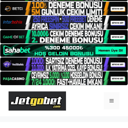
İçeriğe
atla
Menü