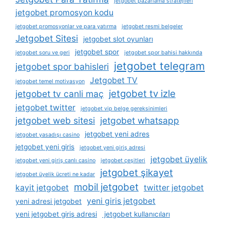
jetgobet pazarlama stratejileri
jetgobet promosyon kodu
jetgobet promosyonlar ve para yatırma
jetgobet resmi belgeler
Jetgobet Sitesi
jetgobet slot oyunları
jetgobet spor
jetgobet soru ve geri
jetgobet spor bahisi hakkında
jetgobet telegram
jetgobet spor bahisleri
Jetgobet TV
jetgobet temel motivasyon
jetgobet tv izle
jetgobet tv canli maç
jetgobet twitter
jetgobet vip belge gereksinimleri
jetgobet web sitesi
jetgobet whatsapp
jetgobet yeni adres
jetgobet yasadışı casino
jetgobet yeni giris
jetgobet yeni giriş adresi
jetgobet üyelik
jetgobet yeni giriş canlı casino
jetgobet çeşitleri
jetgobet şikayet
jetgobet üyelik ücreti ne kadar
mobil jetgobet
kayit jetgobet
twitter jetgobet
yeni giris jetgobet
yeni adresi jetgobet
yeni jetgobet giriş adresi
jetgobet kullanıcıları