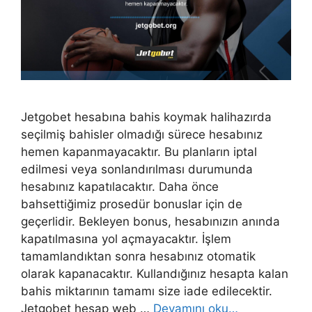
Jetgobet hesabına bahis koymak halihazırda
seçilmiş bahisler olmadığı sürece hesabınız
hemen kapanmayacaktır. Bu planların iptal
edilmesi veya sonlandırılması durumunda
hesabınız kapatılacaktır. Daha önce
bahsettiğimiz prosedür bonuslar için de
geçerlidir. Bekleyen bonus, hesabınızın anında
kapatılmasına yol açmayacaktır. İşlem
tamamlandıktan sonra hesabınız otomatik
olarak kapanacaktır. Kullandığınız hesapta kalan
bahis miktarının tamamı size iade edilecektir.
Jetgobet hesap web …
Devamını oku…