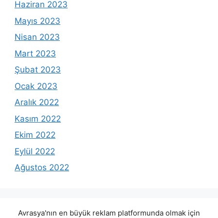
Haziran 2023
Mayıs 2023
Nisan 2023
Mart 2023
Şubat 2023
Ocak 2023
Aralık 2022
Kasım 2022
Ekim 2022
Eylül 2022
Ağustos 2022
Avrasya'nın en büyük reklam platformunda olmak için