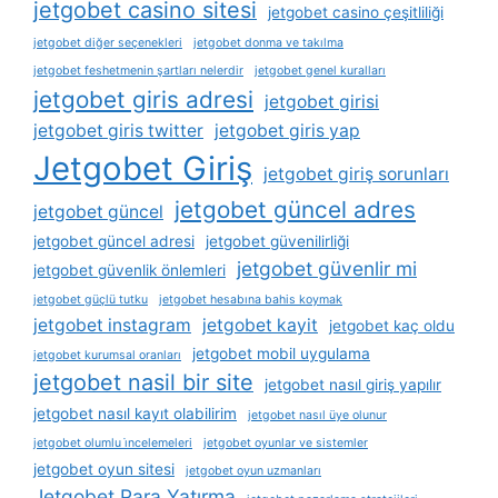
jetgobet casino sitesi
jetgobet casino çeşitliliği
jetgobet diğer seçenekleri
jetgobet donma ve takılma
jetgobet feshetmenin şartları nelerdir
jetgobet genel kuralları
jetgobet giris adresi
jetgobet girisi
jetgobet giris twitter
jetgobet giris yap
Jetgobet Giriş
jetgobet giriş sorunları
jetgobet güncel adres
jetgobet güncel
jetgobet güncel adresi
jetgobet güvenilirliği
jetgobet güvenlir mi
jetgobet güvenlik önlemleri
jetgobet güçlü tutku
jetgobet hesabına bahis koymak
jetgobet instagram
jetgobet kayit
jetgobet kaç oldu
jetgobet mobil uygulama
jetgobet kurumsal oranları
jetgobet nasil bir site
jetgobet nasıl giriş yapılır
jetgobet nasıl kayıt olabilirim
jetgobet nasıl üye olunur
jetgobet olumlu i̇ncelemeleri
jetgobet oyunlar ve sistemler
jetgobet oyun sitesi
jetgobet oyun uzmanları
Jetgobet Para Yatırma