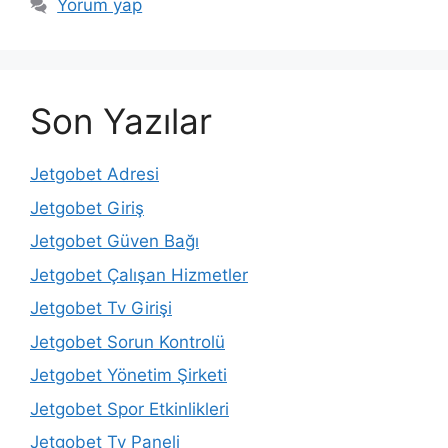
Yorum yap
Son Yazılar
Jetgobet Adresi
Jetgobet Giriş
Jetgobet Güven Bağı
Jetgobet Çalışan Hizmetler
Jetgobet Tv Girişi
Jetgobet Sorun Kontrolü
Jetgobet Yönetim Şirketi
Jetgobet Spor Etkinlikleri
Jetgobet Tv Paneli