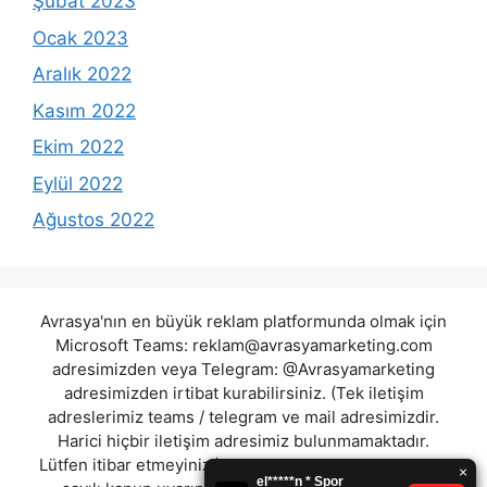
Şubat 2023
Ocak 2023
Aralık 2022
Kasım 2022
Ekim 2022
Eylül 2022
Ağustos 2022
Avrasya'nın en büyük reklam platformunda olmak için
Microsoft Teams:
reklam@avrasyamarketing.com
adresimizden veya Telegram: @Avrasyamarketing
adresimizden irtibat kurabilirsiniz. (Tek iletişim
adreslerimiz teams / telegram ve mail adresimizdir.
Harici hiçbir iletişim adresimiz bulunmamaktadır.
Lütfen itibar etmeyiniz.) Türkiye yasalarına göre 7258