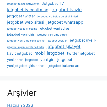
Jetgobet TV
jetgobet temel motivasyon
jetgobet tv izle
jetgobet tv canli maç
jetgobet twitter
jetgobet vip belge gereksinimleri
jetgobet web sitesi
jetgobet whatsapp
jetgobet yeni adres
jetgobet yasadışı casino
jetgobet yeni giris
jetgobet yeni giriş adresi
jetgobet üyelik
jetgobet yeni giriş canlı casino
jetgobet çeşitleri
jetgobet şikayet
jetgobet üyelik ücreti ne kadar
mobil jetgobet
kayit jetgobet
twitter jetgobet
yeni giris jetgobet
yeni adresi jetgobet
yeni jetgobet giriş adresi
jetgobet kullanıcıları
Arşivler
Haziran 2026