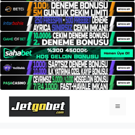
İçeriğe
atla
Menü