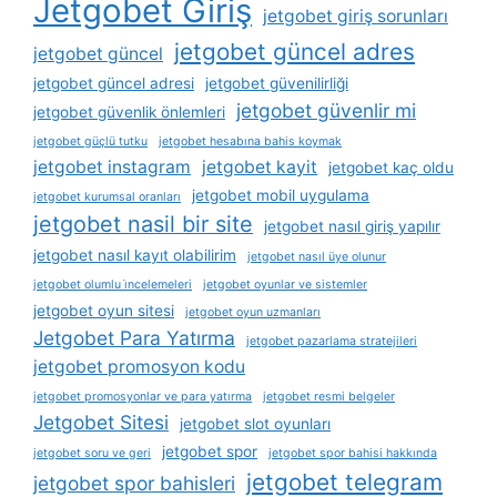
Jetgobet Giriş
jetgobet giriş sorunları
jetgobet güncel adres
jetgobet güncel
jetgobet güncel adresi
jetgobet güvenilirliği
jetgobet güvenlir mi
jetgobet güvenlik önlemleri
jetgobet güçlü tutku
jetgobet hesabına bahis koymak
jetgobet instagram
jetgobet kayit
jetgobet kaç oldu
jetgobet mobil uygulama
jetgobet kurumsal oranları
jetgobet nasil bir site
jetgobet nasıl giriş yapılır
jetgobet nasıl kayıt olabilirim
jetgobet nasıl üye olunur
jetgobet olumlu i̇ncelemeleri
jetgobet oyunlar ve sistemler
jetgobet oyun sitesi
jetgobet oyun uzmanları
Jetgobet Para Yatırma
jetgobet pazarlama stratejileri
jetgobet promosyon kodu
jetgobet promosyonlar ve para yatırma
jetgobet resmi belgeler
Jetgobet Sitesi
jetgobet slot oyunları
jetgobet spor
jetgobet soru ve geri
jetgobet spor bahisi hakkında
jetgobet telegram
jetgobet spor bahisleri