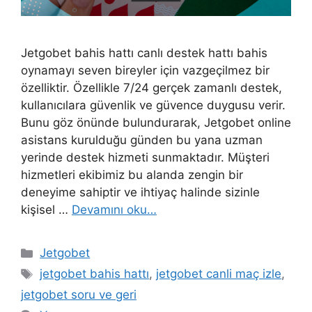
Jetgobet bahis hattı canlı destek hattı bahis
oynamayı seven bireyler için vazgeçilmez bir
özelliktir. Özellikle 7/24 gerçek zamanlı destek,
kullanıcılara güvenlik ve güvence duygusu verir.
Bunu göz önünde bulundurarak, Jetgobet online
asistans kurulduğu günden bu yana uzman
yerinde destek hizmeti sunmaktadır. Müşteri
hizmetleri ekibimiz bu alanda zengin bir
deneyime sahiptir ve ihtiyaç halinde sizinle
kişisel …
Devamını oku…
Kategoriler
Jetgobet
Etiketler
jetgobet bahis hattı
,
jetgobet canli maç izle
,
jetgobet soru ve geri