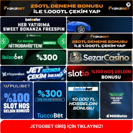
×
JETGOBET GİRİŞ İÇİN TIKLAYINIZ!