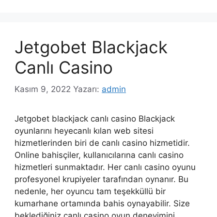
Jetgobet Blackjack
Canlı Casino
Kasım 9, 2022
Yazarı:
admin
Jetgobet blackjack canlı casino Blackjack
oyunlarını heyecanlı kılan web sitesi
hizmetlerinden biri de canlı casino hizmetidir.
Online bahisçiler, kullanıcılarına canlı casino
hizmetleri sunmaktadır. Her canlı casino oyunu
profesyonel krupiyeler tarafından oynanır. Bu
nedenle, her oyuncu tam teşekküllü bir
kumarhane ortamında bahis oynayabilir. Size
beklediğiniz canlı casino oyun deneyimini