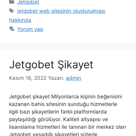
Kategoriler
Jetgobet
Etiketler
jetgobet web sitesinin oluşturulması
hakkında
Yorum yap
Jetgobet Şikayet
Kasım 16, 2022
Yazarı:
admin
Jetgobet şikayet Milyonlarca kişinin beğenisini
kazanan bahis sitesinin sunduğu hizmetlerle
ilgili bazı şikayetlerin farklı platformlarda
paylaşıldığı görülüyor. Kaliteli altyapısı ve
lisanslama hizmetleri ile tanınan bir merkez olan
Jetgobet yaşadığı şikayetleri sizlerle