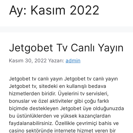
Ay:
Kasım 2022
Jetgobet Tv Canlı Yayın
Kasım 30, 2022
Yazarı:
admin
Jetgobet tv canlı yayın Jetgobet tv canlı yayın
Jetgobet tv, sitedeki en kullanışlı bedava
hizmetlerden biridir. Üyelerini tv servisleri,
bonuslar ve özel aktiviteler gibi çoğu farklı
biçimde destekleyen Jetgobet üye olduğunuzda
bu üstünlüklerden ve yüksek kazançlardan
faydalanabilirsiniz. Özellikle çevrimiçi bahis ve
casino sektöründe internete hizmet veren bir