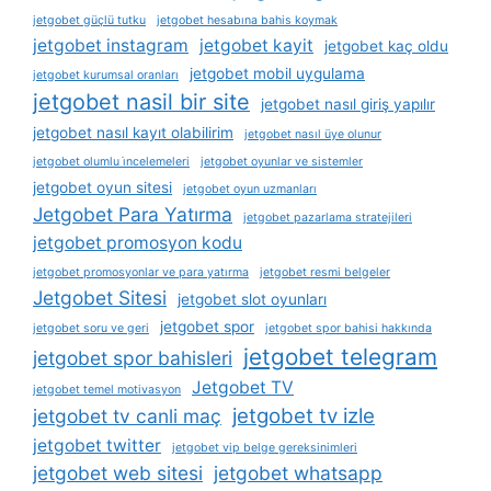
jetgobet güçlü tutku
jetgobet hesabına bahis koymak
jetgobet instagram
jetgobet kayit
jetgobet kaç oldu
jetgobet mobil uygulama
jetgobet kurumsal oranları
jetgobet nasil bir site
jetgobet nasıl giriş yapılır
jetgobet nasıl kayıt olabilirim
jetgobet nasıl üye olunur
jetgobet olumlu i̇ncelemeleri
jetgobet oyunlar ve sistemler
jetgobet oyun sitesi
jetgobet oyun uzmanları
Jetgobet Para Yatırma
jetgobet pazarlama stratejileri
jetgobet promosyon kodu
jetgobet promosyonlar ve para yatırma
jetgobet resmi belgeler
Jetgobet Sitesi
jetgobet slot oyunları
jetgobet spor
jetgobet soru ve geri
jetgobet spor bahisi hakkında
jetgobet telegram
jetgobet spor bahisleri
Jetgobet TV
jetgobet temel motivasyon
jetgobet tv izle
jetgobet tv canli maç
jetgobet twitter
jetgobet vip belge gereksinimleri
jetgobet web sitesi
jetgobet whatsapp