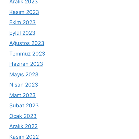
Aralık 2023
Kasım 2023
Ekim 2023
Eylül 2023
Ağustos 2023
Temmuz 2023
Haziran 2023
Mayıs 2023
Nisan 2023
Mart 2023
Şubat 2023
Ocak 2023
Aralık 2022
Kasım 2022