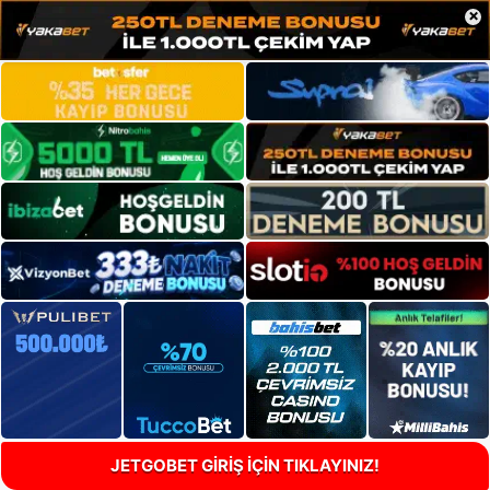
×
JETGOBET GİRİŞ İÇİN TIKLAYINIZ!