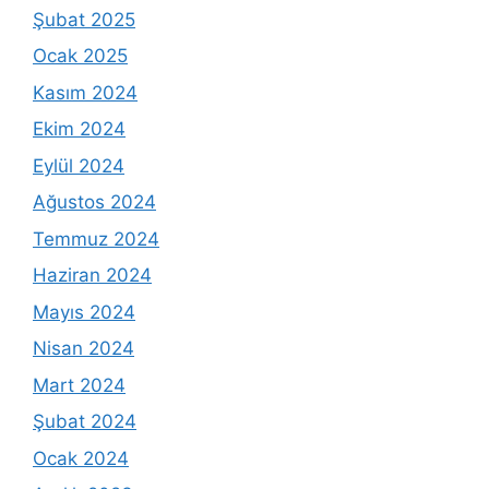
Şubat 2025
Ocak 2025
Kasım 2024
Ekim 2024
Eylül 2024
Ağustos 2024
Temmuz 2024
Haziran 2024
Mayıs 2024
Nisan 2024
Mart 2024
Şubat 2024
Ocak 2024