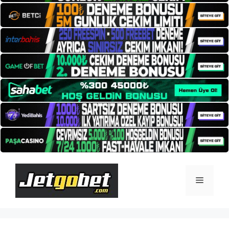
İçeriğe
atla
Menü