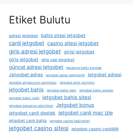
Etiket Bulutu
bahis sitesi jetgobet
adresi jetgobet
canli jetgobet
casino sitesi jetgobet
giris adresi jetgobet
girisi jetgobet
giris jetgobet
giris yap jetgobet
güncel adresi jetgobet
hesabına bahis koymak
Jetgobet adres
jetgobet adresi
jetgobet adres değişikliği
jetgobet altyapısının tanıtılması
jetgobet artık çevrimiçi
jetgobet bahis
jetgobet bahis hattı
jetgobet bahis oranları
jetgobet bahis sitesi
jetgobet bahis ruleti
Jetgobet bonus
jetgobet benzersiz etkinlikler
jetgobet canli maç izle
jetgobet canli destek
jetgobet canlı bahis
jetgobet casino faaliyetleri
jetgobet casino sitesi
jetgobet casino çeşitliliği