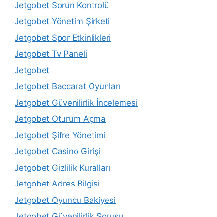
Jetgobet Sorun Kontrolü
Jetgobet Yönetim Şirketi
Jetgobet Spor Etkinlikleri
Jetgobet Tv Paneli
Jetgobet
Jetgobet Baccarat Oyunları
Jetgobet Güvenilirlik İncelemesi
Jetgobet Oturum Açma
Jetgobet Şifre Yönetimi
Jetgobet Casino Girişi
Jetgobet Gizlilik Kuralları
Jetgobet Adres Bilgisi
Jetgobet Oyuncu Bakiyesi
Jetgobet Güvenilirlik Sorusu