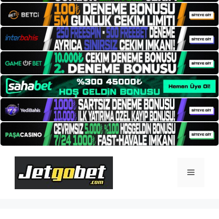
İçeriğe
atla
Menü