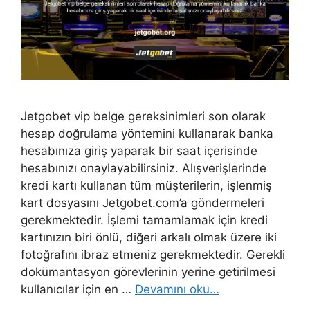
Jetgobet vip belge gereksinimleri son olarak
hesap doğrulama yöntemini kullanarak banka
hesabınıza giriş yaparak bir saat içerisinde
hesabınızı onaylayabilirsiniz. Alışverişlerinde
kredi kartı kullanan tüm müşterilerin, işlenmiş
kart dosyasını Jetgobet.com’a göndermeleri
gerekmektedir. İşlemi tamamlamak için kredi
kartınızın biri önlü, diğeri arkalı olmak üzere iki
fotoğrafını ibraz etmeniz gerekmektedir. Gerekli
dokümantasyon görevlerinin yerine getirilmesi
kullanıcılar için en …
Devamını oku…