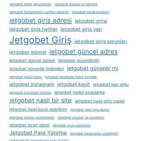
jetgobet diğer seçenekleri
jetgobet donma ve takılma
jetgobet feshetmenin şartları nelerdir
jetgobet genel kuralları
jetgobet giris adresi
jetgobet girisi
jetgobet giris twitter
jetgobet giris yap
Jetgobet Giriş
jetgobet giriş sorunları
jetgobet güncel adres
jetgobet güncel
jetgobet güncel adresi
jetgobet güvenilirliği
jetgobet güvenlir mi
jetgobet güvenlik önlemleri
jetgobet güçlü tutku
jetgobet hesabına bahis koymak
jetgobet instagram
jetgobet kayit
jetgobet kaç oldu
jetgobet mobil uygulama
jetgobet kurumsal oranları
jetgobet nasil bir site
jetgobet nasıl giriş yapılır
jetgobet nasıl kayıt olabilirim
jetgobet nasıl üye olunur
jetgobet olumlu i̇ncelemeleri
jetgobet oyunlar ve sistemler
jetgobet oyun sitesi
jetgobet oyun uzmanları
Jetgobet Para Yatırma
jetgobet pazarlama stratejileri
jetgobet promosyon kodu