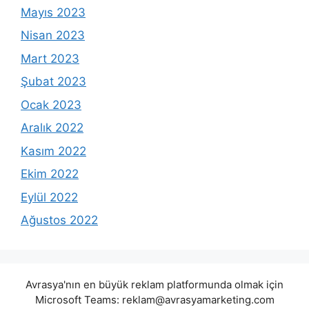
Mayıs 2023
Nisan 2023
Mart 2023
Şubat 2023
Ocak 2023
Aralık 2022
Kasım 2022
Ekim 2022
Eylül 2022
Ağustos 2022
Avrasya'nın en büyük reklam platformunda olmak için
Microsoft Teams:
reklam@avrasyamarketing.com