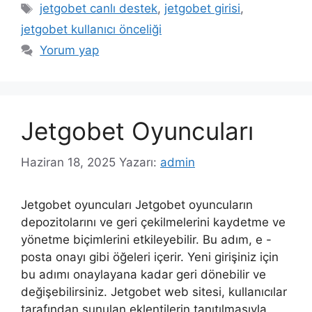
Etiketler
jetgobet canlı destek
,
jetgobet girisi
,
jetgobet kullanıcı önceliği
Yorum yap
Jetgobet Oyuncuları
Haziran 18, 2025
Yazarı:
admin
Jetgobet oyuncuları Jetgobet oyuncuların
depozitolarını ve geri çekilmelerini kaydetme ve
yönetme biçimlerini etkileyebilir. Bu adım, e -
posta onayı gibi öğeleri içerir. Yeni girişiniz için
bu adımı onaylayana kadar geri dönebilir ve
değişebilirsiniz. Jetgobet web sitesi, kullanıcılar
tarafından sunulan eklentilerin tanıtılmasıyla