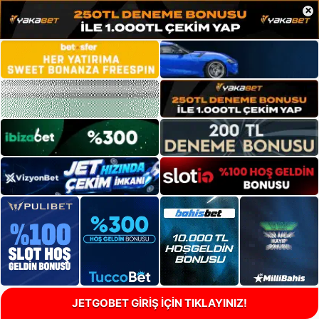
×
JETGOBET GİRİŞ İÇİN TIKLAYINIZ!