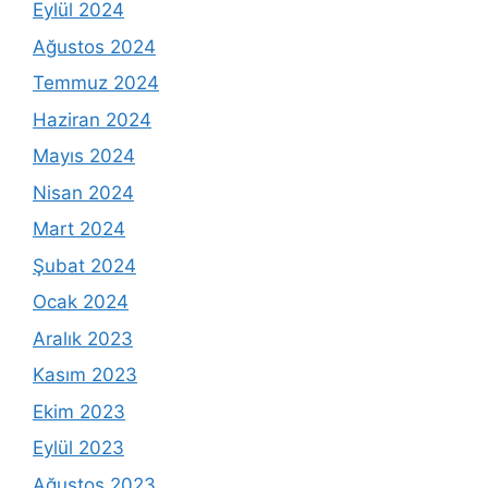
Eylül 2024
Ağustos 2024
Temmuz 2024
Haziran 2024
Mayıs 2024
Nisan 2024
Mart 2024
Şubat 2024
Ocak 2024
Aralık 2023
Kasım 2023
Ekim 2023
Eylül 2023
Ağustos 2023