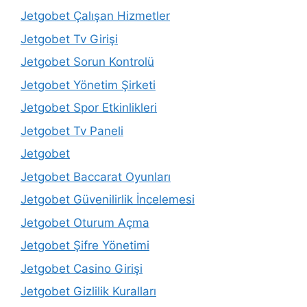
Jetgobet Çalışan Hizmetler
Jetgobet Tv Girişi
Jetgobet Sorun Kontrolü
Jetgobet Yönetim Şirketi
Jetgobet Spor Etkinlikleri
Jetgobet Tv Paneli
Jetgobet
Jetgobet Baccarat Oyunları
Jetgobet Güvenilirlik İncelemesi
Jetgobet Oturum Açma
Jetgobet Şifre Yönetimi
Jetgobet Casino Girişi
Jetgobet Gizlilik Kuralları