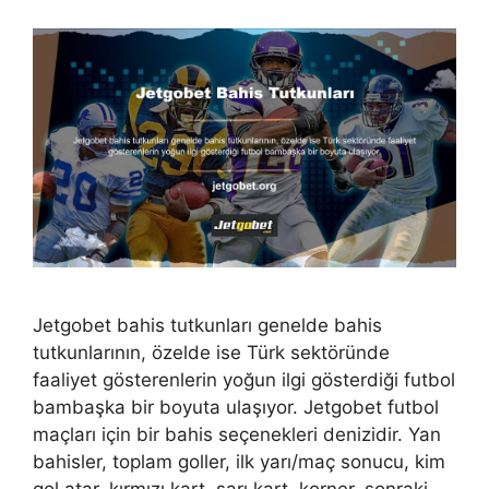
Jetgobet bahis tutkunları genelde bahis
tutkunlarının, özelde ise Türk sektöründe
faaliyet gösterenlerin yoğun ilgi gösterdiği futbol
bambaşka bir boyuta ulaşıyor. Jetgobet futbol
maçları için bir bahis seçenekleri denizidir. Yan
bahisler, toplam goller, ilk yarı/maç sonucu, kim
gol atar, kırmızı kart, sarı kart, korner, sonraki