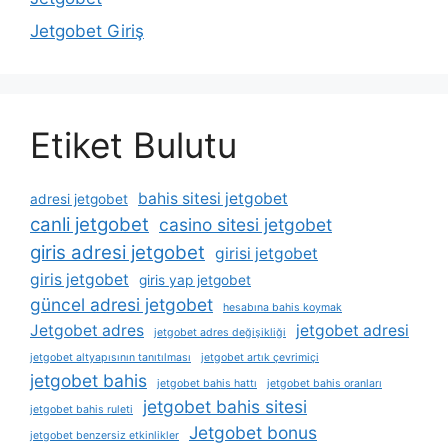
Jetgobet Giriş
Etiket Bulutu
bahis sitesi jetgobet
adresi jetgobet
canli jetgobet
casino sitesi jetgobet
giris adresi jetgobet
girisi jetgobet
giris jetgobet
giris yap jetgobet
güncel adresi jetgobet
hesabına bahis koymak
Jetgobet adres
jetgobet adresi
jetgobet adres değişikliği
jetgobet altyapısının tanıtılması
jetgobet artık çevrimiçi
jetgobet bahis
jetgobet bahis hattı
jetgobet bahis oranları
jetgobet bahis sitesi
jetgobet bahis ruleti
Jetgobet bonus
jetgobet benzersiz etkinlikler