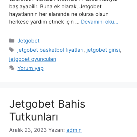
başlayabilir. Buna ek olarak, Jetgobet
hayatlarının her alanında ne olursa olsun
herkese yardım etmek için …
Devamını oku…
Kategoriler
Jetgobet
Etiketler
jetgobet basketbol fiyatları
,
jetgobet girisi
,
jetgobet oyuncuları
Yorum yap
Jetgobet Bahis
Tutkunları
Aralık 23, 2023
Yazarı:
admin