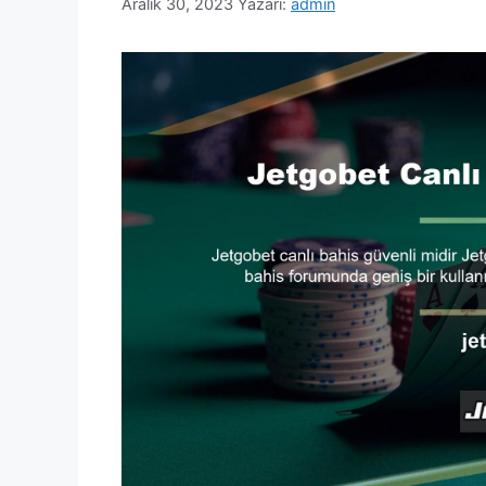
Aralık 30, 2023
Yazarı:
admin