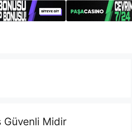
 Güvenli Midir