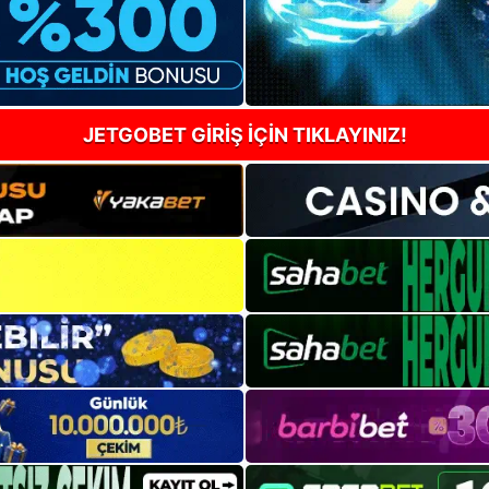
JETGOBET GİRİŞ İÇİN TIKLAYINIZ!