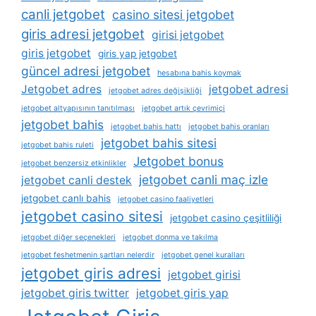
canli jetgobet
casino sitesi jetgobet
giris adresi jetgobet
girisi jetgobet
giris jetgobet
giris yap jetgobet
güncel adresi jetgobet
hesabına bahis koymak
Jetgobet adres
jetgobet adresi
jetgobet adres değişikliği
jetgobet altyapısının tanıtılması
jetgobet artık çevrimiçi
jetgobet bahis
jetgobet bahis hattı
jetgobet bahis oranları
jetgobet bahis sitesi
jetgobet bahis ruleti
Jetgobet bonus
jetgobet benzersiz etkinlikler
jetgobet canli maç izle
jetgobet canli destek
jetgobet canlı bahis
jetgobet casino faaliyetleri
jetgobet casino sitesi
jetgobet casino çeşitliliği
jetgobet diğer seçenekleri
jetgobet donma ve takılma
jetgobet feshetmenin şartları nelerdir
jetgobet genel kuralları
jetgobet giris adresi
jetgobet girisi
jetgobet giris twitter
jetgobet giris yap