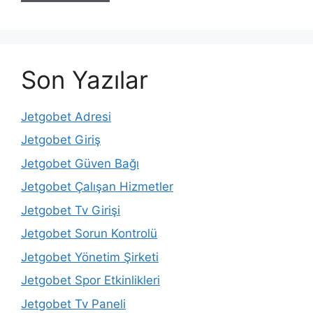
Son Yazılar
Jetgobet Adresi
Jetgobet Giriş
Jetgobet Güven Bağı
Jetgobet Çalışan Hizmetler
Jetgobet Tv Girişi
Jetgobet Sorun Kontrolü
Jetgobet Yönetim Şirketi
Jetgobet Spor Etkinlikleri
Jetgobet Tv Paneli