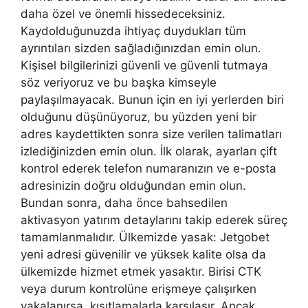
daha özel ve önemli hissedeceksiniz.
Kaydolduğunuzda ihtiyaç duydukları tüm
ayrıntıları sizden sağladığınızdan emin olun.
Kişisel bilgilerinizi güvenli ve güvenli tutmaya
söz veriyoruz ve bu başka kimseyle
paylaşılmayacak. Bunun için en iyi yerlerden biri
olduğunu düşünüyoruz, bu yüzden yeni bir
adres kaydettikten sonra size verilen talimatları
izlediğinizden emin olun. İlk olarak, ayarları çift
kontrol ederek telefon numaranızın ve e-posta
adresinizin doğru olduğundan emin olun.
Bundan sonra, daha önce bahsedilen
aktivasyon yatırım detaylarını takip ederek süreç
tamamlanmalıdır. Ülkemizde yasak: Jetgobet
yeni adresi güvenilir ve yüksek kalite olsa da
ülkemizde hizmet etmek yasaktır. Birisi CTK
veya durum kontrolüne erişmeye çalışırken
yakalanırsa, kısıtlamalarla karşılaşır. Ancak,