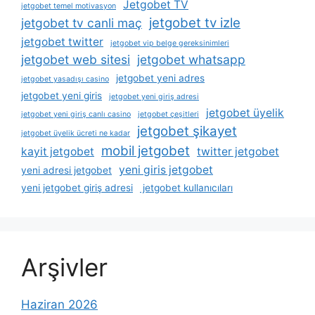
Jetgobet TV
jetgobet temel motivasyon
jetgobet tv izle
jetgobet tv canli maç
jetgobet twitter
jetgobet vip belge gereksinimleri
jetgobet web sitesi
jetgobet whatsapp
jetgobet yeni adres
jetgobet yasadışı casino
jetgobet yeni giris
jetgobet yeni giriş adresi
jetgobet üyelik
jetgobet yeni giriş canlı casino
jetgobet çeşitleri
jetgobet şikayet
jetgobet üyelik ücreti ne kadar
mobil jetgobet
kayit jetgobet
twitter jetgobet
yeni giris jetgobet
yeni adresi jetgobet
yeni jetgobet giriş adresi
jetgobet kullanıcıları
Arşivler
Haziran 2026