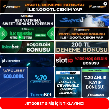
×
JETGOBET GİRİŞ İÇİN TIKLAYINIZ!