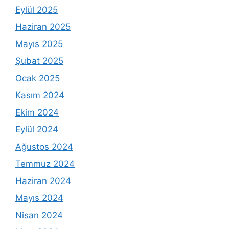
Eylül 2025
Haziran 2025
Mayıs 2025
Şubat 2025
Ocak 2025
Kasım 2024
Ekim 2024
Eylül 2024
Ağustos 2024
Temmuz 2024
Haziran 2024
Mayıs 2024
Nisan 2024