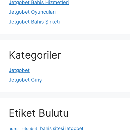
Jetgobet Bahis Hizmetleri
Jetgobet Oyuncuları
Jetgobet Bahis Şirketi
Kategoriler
Jetgobet
Jetgobet Giriş
Etiket Bulutu
bahis sitesi jetgobet
adresi jetgobet