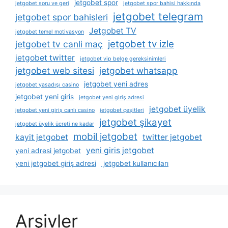
jetgobet spor
jetgobet soru ve geri
jetgobet spor bahisi hakkında
jetgobet telegram
jetgobet spor bahisleri
Jetgobet TV
jetgobet temel motivasyon
jetgobet tv izle
jetgobet tv canli maç
jetgobet twitter
jetgobet vip belge gereksinimleri
jetgobet web sitesi
jetgobet whatsapp
jetgobet yeni adres
jetgobet yasadışı casino
jetgobet yeni giris
jetgobet yeni giriş adresi
jetgobet üyelik
jetgobet yeni giriş canlı casino
jetgobet çeşitleri
jetgobet şikayet
jetgobet üyelik ücreti ne kadar
mobil jetgobet
kayit jetgobet
twitter jetgobet
yeni giris jetgobet
yeni adresi jetgobet
yeni jetgobet giriş adresi
jetgobet kullanıcıları
Arşivler