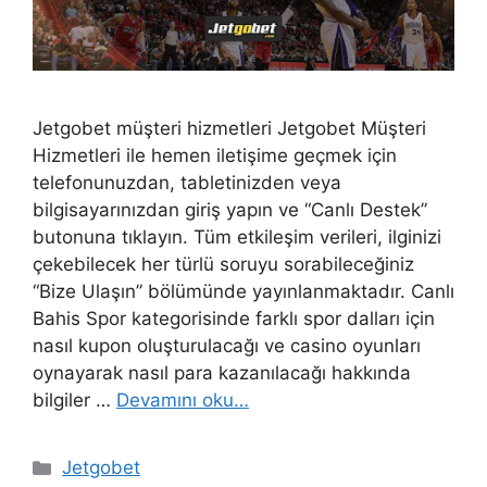
Jetgobet müşteri hizmetleri Jetgobet Müşteri
Hizmetleri ile hemen iletişime geçmek için
telefonunuzdan, tabletinizden veya
bilgisayarınızdan giriş yapın ve “Canlı Destek”
butonuna tıklayın. Tüm etkileşim verileri, ilginizi
çekebilecek her türlü soruyu sorabileceğiniz
“Bize Ulaşın” bölümünde yayınlanmaktadır. Canlı
Bahis Spor kategorisinde farklı spor dalları için
nasıl kupon oluşturulacağı ve casino oyunları
oynayarak nasıl para kazanılacağı hakkında
bilgiler …
Devamını oku…
Kategoriler
Jetgobet