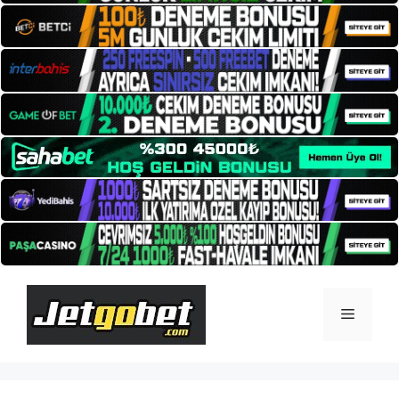
İçeriğe
atla
Menü