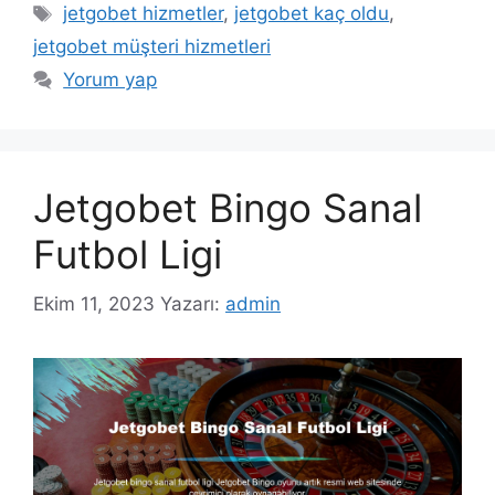
Etiketler
jetgobet hizmetler
,
jetgobet kaç oldu
,
jetgobet müşteri hizmetleri
Yorum yap
Jetgobet Bingo Sanal
Futbol Ligi
Ekim 11, 2023
Yazarı:
admin