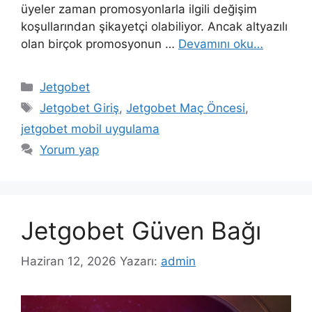
üyeler zaman promosyonlarla ilgili değişim
koşullarından şikayetçi olabiliyor. Ancak altyazılı
olan birçok promosyonun …
Devamını oku…
Kategoriler
Jetgobet
Etiketler
Jetgobet Giriş
,
Jetgobet Maç Öncesi
,
jetgobet mobil uygulama
Yorum yap
Jetgobet Güven Bağı
Haziran 12, 2026
Yazarı:
admin