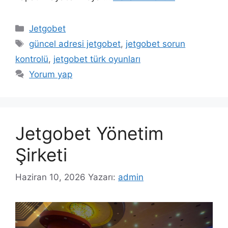
Kategoriler
Jetgobet
Etiketler
güncel adresi jetgobet
,
jetgobet sorun
kontrolü
,
jetgobet türk oyunları
Yorum yap
Jetgobet Yönetim
Şirketi
Haziran 10, 2026
Yazarı:
admin