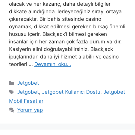
olacak ve her kazanç, daha detaylı bilgiler
dikkate alındığında ilerleyeceğiniz sırayı ortaya
çıkaracaktır. Bir bahis sitesinde casino
oynamak, dikkat edilmesi gereken birkaç önemli
hususu içerir. Blackjack’i bilmesi gereken
insanlar için her zaman çok fazla durum vardır.
Kasiyerin elini doğrulayabilirsiniz. Blackjack
ipuçlarından daha iyi hizmet alabilir ve casino
teorileri …
Devamını oku…
Kategoriler
Jetgobet
Etiketler
Jetgobet
,
Jetgobet Kullanıcı Dostu
,
Jetgobet
Mobil Fırsatlar
Yorum yap