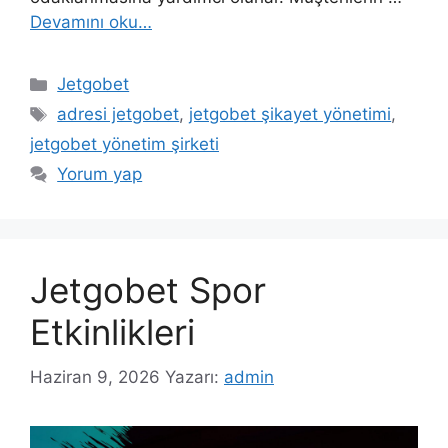
Devamını oku…
Kategoriler
Jetgobet
Etiketler
adresi jetgobet
,
jetgobet şikayet yönetimi
,
jetgobet yönetim şirketi
Yorum yap
Jetgobet Spor
Etkinlikleri
Haziran 9, 2026
Yazarı:
admin