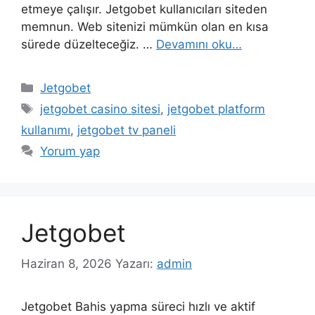
etmeye çalışır. Jetgobet kullanıcıları siteden
memnun. Web sitenizi mümkün olan en kısa
sürede düzelteceğiz. …
Devamını oku…
Kategoriler
Jetgobet
Etiketler
jetgobet casino sitesi
,
jetgobet platform
kullanımı
,
jetgobet tv paneli
Yorum yap
Jetgobet
Haziran 8, 2026
Yazarı:
admin
Jetgobet Bahis yapma süreci hızlı ve aktif