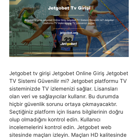
Jetgobet tv girişi Jetgobet Online Giriş Jetgobet
TV Sistemi Güvenilir mi? Jetgobet platformu TV
sisteminizde TV izlemenizi sağlar. Lisansları
olan veri ve sağlayıcılar kullanır. Bu durumda
hiçbir güvenlik sorunu ortaya çıkmayacaktır.
Seçtiğiniz platform için lisans bilgilerinin doğru
olup olmadığını kontrol edin. Kullanıcı
incelemelerini kontrol edin. Jetgobet web
sitesinde maçları izleyin. Maçları HD kalitesinde