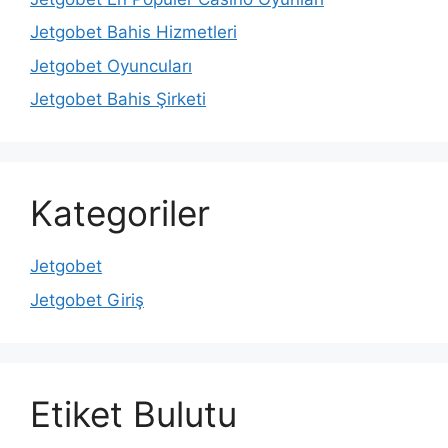
Jetgobet Bahis Hizmetleri
Jetgobet Oyuncuları
Jetgobet Bahis Şirketi
Kategoriler
Jetgobet
Jetgobet Giriş
Etiket Bulutu