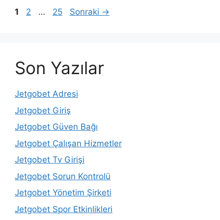
Yazı
Sayfa
Sayfa
Sayfa
1
2
…
25
Sonraki
→
dolaşımı
Son Yazılar
Jetgobet Adresi
Jetgobet Giriş
Jetgobet Güven Bağı
Jetgobet Çalışan Hizmetler
Jetgobet Tv Girişi
Jetgobet Sorun Kontrolü
Jetgobet Yönetim Şirketi
Jetgobet Spor Etkinlikleri