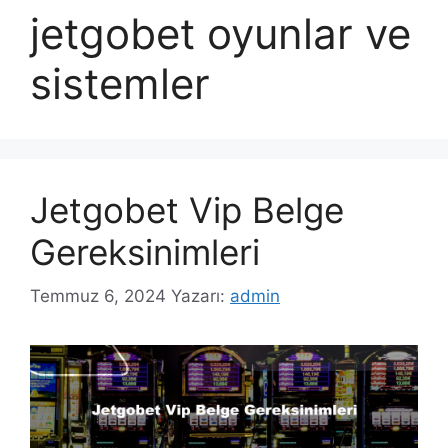
jetgobet oyunlar ve
sistemler
Jetgobet Vip Belge
Gereksinimleri
Temmuz 6, 2024
Yazarı:
admin