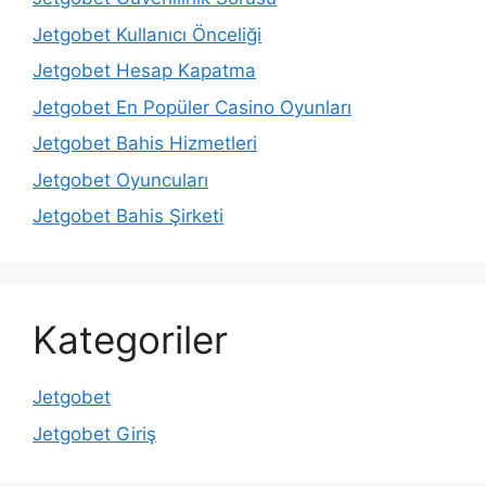
Jetgobet Kullanıcı Önceliği
Jetgobet Hesap Kapatma
Jetgobet En Popüler Casino Oyunları
Jetgobet Bahis Hizmetleri
Jetgobet Oyuncuları
Jetgobet Bahis Şirketi
Kategoriler
Jetgobet
Jetgobet Giriş