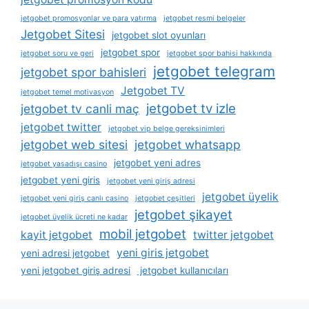
jetgobet promosyonlar ve para yatırma
jetgobet resmi belgeler
Jetgobet Sitesi
jetgobet slot oyunları
jetgobet spor
jetgobet soru ve geri
jetgobet spor bahisi hakkında
jetgobet telegram
jetgobet spor bahisleri
Jetgobet TV
jetgobet temel motivasyon
jetgobet tv izle
jetgobet tv canli maç
jetgobet twitter
jetgobet vip belge gereksinimleri
jetgobet web sitesi
jetgobet whatsapp
jetgobet yeni adres
jetgobet yasadışı casino
jetgobet yeni giris
jetgobet yeni giriş adresi
jetgobet üyelik
jetgobet yeni giriş canlı casino
jetgobet çeşitleri
jetgobet şikayet
jetgobet üyelik ücreti ne kadar
mobil jetgobet
kayit jetgobet
twitter jetgobet
yeni giris jetgobet
yeni adresi jetgobet
yeni jetgobet giriş adresi
jetgobet kullanıcıları