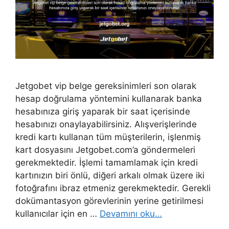
Jetgobet vip belge gereksinimleri son olarak
hesap doğrulama yöntemini kullanarak banka
hesabınıza giriş yaparak bir saat içerisinde
hesabınızı onaylayabilirsiniz. Alışverişlerinde
kredi kartı kullanan tüm müşterilerin, işlenmiş
kart dosyasını Jetgobet.com’a göndermeleri
gerekmektedir. İşlemi tamamlamak için kredi
kartınızın biri önlü, diğeri arkalı olmak üzere iki
fotoğrafını ibraz etmeniz gerekmektedir. Gerekli
dokümantasyon görevlerinin yerine getirilmesi
kullanıcılar için en …
Devamını oku…