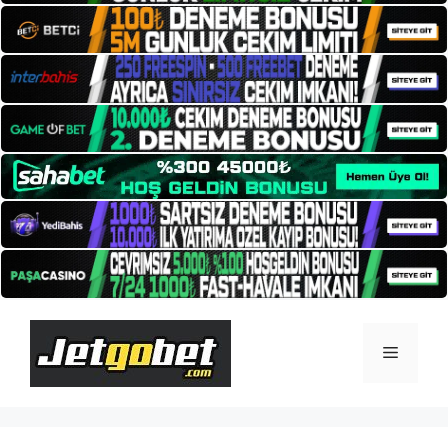
İçeriğe
atla
Menü