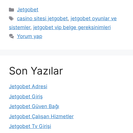
Kategoriler
Jetgobet
Etiketler
casino sitesi jetgobet
,
jetgobet oyunlar ve
sistemler
,
jetgobet vip belge gereksinimleri
Yorum yap
Son Yazılar
Jetgobet Adresi
Jetgobet Giriş
Jetgobet Güven Bağı
Jetgobet Çalışan Hizmetler
Jetgobet Tv Girişi