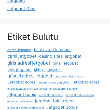
Jetgobet
Jetgobet Giriş
Etiket Bulutu
bahis sitesi jetgobet
adresi jetgobet
canli jetgobet
casino sitesi jetgobet
giris adresi jetgobet
girisi jetgobet
giris jetgobet
giris yap jetgobet
güncel adresi jetgobet
hesabına bahis koymak
Jetgobet adres
jetgobet adresi
jetgobet adres değişikliği
jetgobet altyapısının tanıtılması
jetgobet artık çevrimiçi
jetgobet bahis
jetgobet bahis hattı
jetgobet bahis oranları
jetgobet bahis sitesi
jetgobet bahis ruleti
Jetgobet bonus
jetgobet benzersiz etkinlikler