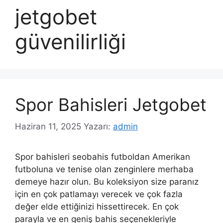
jetgobet
güvenilirliği
Spor Bahisleri Jetgobet
Haziran 11, 2025
Yazarı:
admin
Spor bahisleri seobahis futboldan Amerikan
futboluna ve tenise olan zenginlere merhaba
demeye hazır olun. Bu koleksiyon size paranız
için en çok patlamayı verecek ve çok fazla
değer elde ettiğinizi hissettirecek. En çok
parayla ve en geniş bahis seçenekleriyle