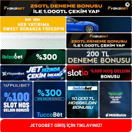
×
JETGOBET GİRİŞ İÇİN TIKLAYINIZ!