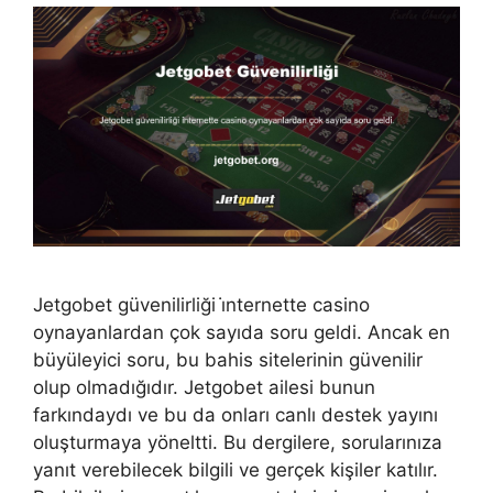
Jetgobet güvenilirliği i̇nternette casino
oynayanlardan çok sayıda soru geldi. Ancak en
büyüleyici soru, bu bahis sitelerinin güvenilir
olup olmadığıdır. Jetgobet ailesi bunun
farkındaydı ve bu da onları canlı destek yayını
oluşturmaya yöneltti. Bu dergilere, sorularınıza
yanıt verebilecek bilgili ve gerçek kişiler katılır.