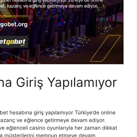
a Giriş Yapılamıyor
bet hesabına giriş yapılamıyor Türkiye’de online
 kazanç ve eğlence getirmeye devam ediyor.
ve eğlenceli casino oyunlarıyla her zaman dikkat
yla müşterilerini memnun etmeye devam