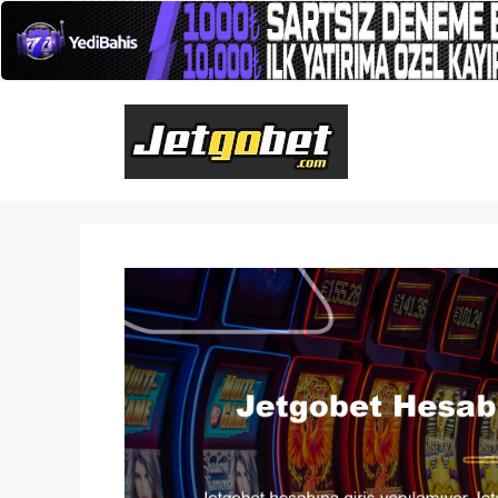
İçeriğe
atla