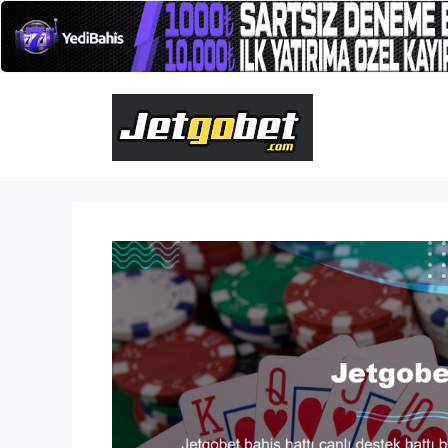
İçeriğe
atla