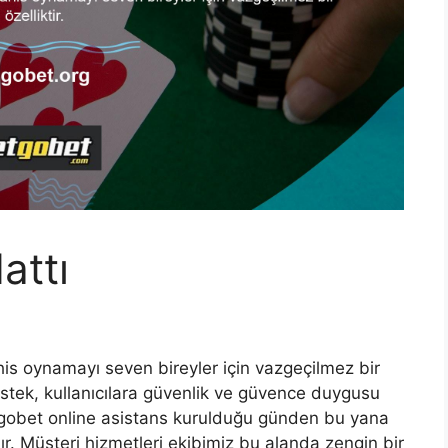
attı
his oynamayı seven bireyler için vazgeçilmez bir
destek, kullanıcılara güvenlik ve güvence duygusu
tgobet online asistans kurulduğu günden bu yana
. Müşteri hizmetleri ekibimiz bu alanda zengin bir