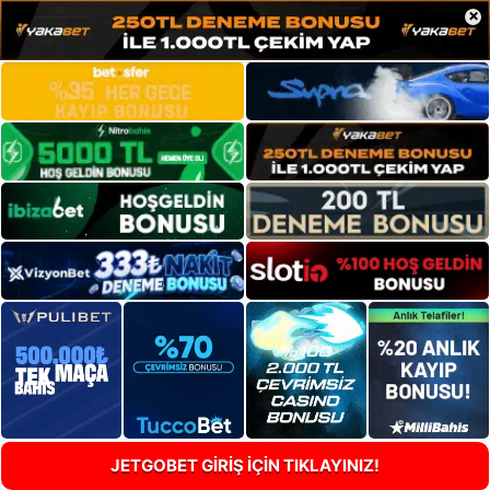
×
JETGOBET GİRİŞ İÇİN TIKLAYINIZ!