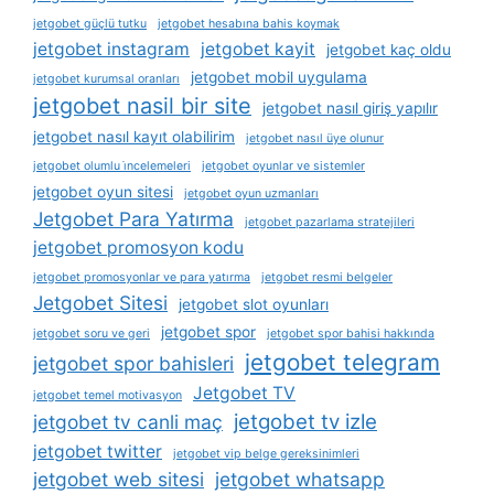
jetgobet güçlü tutku
jetgobet hesabına bahis koymak
jetgobet instagram
jetgobet kayit
jetgobet kaç oldu
jetgobet mobil uygulama
jetgobet kurumsal oranları
jetgobet nasil bir site
jetgobet nasıl giriş yapılır
jetgobet nasıl kayıt olabilirim
jetgobet nasıl üye olunur
jetgobet olumlu i̇ncelemeleri
jetgobet oyunlar ve sistemler
jetgobet oyun sitesi
jetgobet oyun uzmanları
Jetgobet Para Yatırma
jetgobet pazarlama stratejileri
jetgobet promosyon kodu
jetgobet promosyonlar ve para yatırma
jetgobet resmi belgeler
Jetgobet Sitesi
jetgobet slot oyunları
jetgobet spor
jetgobet soru ve geri
jetgobet spor bahisi hakkında
jetgobet telegram
jetgobet spor bahisleri
Jetgobet TV
jetgobet temel motivasyon
jetgobet tv izle
jetgobet tv canli maç
jetgobet twitter
jetgobet vip belge gereksinimleri
jetgobet web sitesi
jetgobet whatsapp