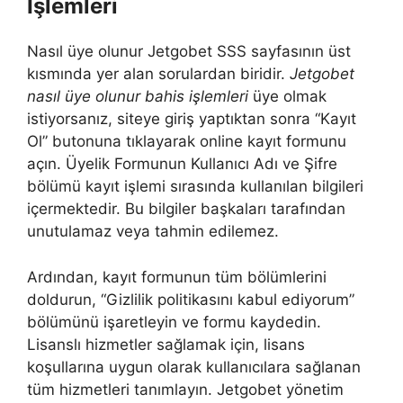
Işlemleri
Nasıl üye olunur Jetgobet SSS sayfasının üst
kısmında yer alan sorulardan biridir.
Jetgobet
nasıl üye olunur bahis işlemleri
üye olmak
istiyorsanız, siteye giriş yaptıktan sonra “Kayıt
Ol” butonuna tıklayarak online kayıt formunu
açın. Üyelik Formunun Kullanıcı Adı ve Şifre
bölümü kayıt işlemi sırasında kullanılan bilgileri
içermektedir. Bu bilgiler başkaları tarafından
unutulamaz veya tahmin edilemez.
Ardından, kayıt formunun tüm bölümlerini
doldurun, “Gizlilik politikasını kabul ediyorum”
bölümünü işaretleyin ve formu kaydedin.
Lisanslı hizmetler sağlamak için, lisans
koşullarına uygun olarak kullanıcılara sağlanan
tüm hizmetleri tanımlayın. Jetgobet yönetim