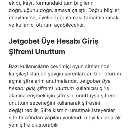
ekibi, kayıt formundaki tüm bilgilerin
doğruluğunu doğrulamaya çalıştı. Doğru bilgiler
onaylanırsa, üyelik doğrulaması tamamlanacak
ve kullanıcı oturum açabilecektir.
Jetgobet Üye Hesabı Giriş
Şifremi Unuttum
Bazı kullanıcıların çevrimiçi oyun sitelerinde
karşılaştıkları en yaygın sorunlardan biri, oturum
açma şifrelerini unutmalarıdır.
Jetgobet üye
hesabı giriş şifremi unuttum
kullanıcısı giriş
alanına erişmek için şifresini unuttuysa şifremi
unuttum seçeneğini kullanarak şifresini
değiştirebilir. Şifre kısmını unutmak isteyenler
site tarafından yapılan yönlendirmeyi kullanarak
yeni şifre oluşturabilir