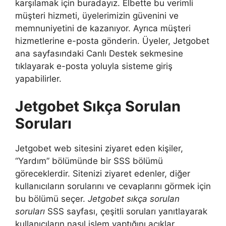
karşılamak için buradayız. Elbette bu verimli
müşteri hizmeti, üyelerimizin güvenini ve
memnuniyetini de kazanıyor. Ayrıca müşteri
hizmetlerine e-posta gönderin. Üyeler, Jetgobet
ana sayfasındaki Canlı Destek sekmesine
tıklayarak e-posta yoluyla sisteme giriş
yapabilirler.
Jetgobet Sıkça Sorulan
Soruları
Jetgobet web sitesini ziyaret eden kişiler,
“Yardım” bölümünde bir SSS bölümü
göreceklerdir. Sitenizi ziyaret edenler, diğer
kullanıcıların sorularını ve cevaplarını görmek için
bu bölümü seçer.
Jetgobet sıkça sorulan
soruları
SSS sayfası, çeşitli soruları yanıtlayarak
kullanıcıların nasıl işlem yaptığını açıklar.