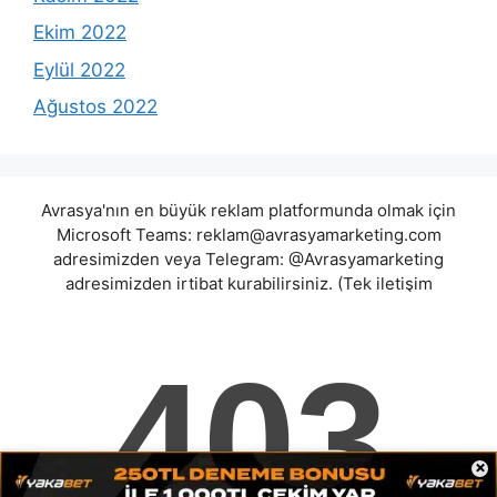
Ekim 2022
Eylül 2022
Ağustos 2022
Avrasya'nın en büyük reklam platformunda olmak için
Microsoft Teams:
reklam@avrasyamarketing.com
adresimizden veya Telegram: @Avrasyamarketing
adresimizden irtibat kurabilirsiniz. (Tek iletişim
adreslerimiz teams / telegram ve mail adresimizdir.
Harici hiçbir iletişim adresimiz bulunmamaktadır.
Lütfen itibar etmeyiniz.) Türkiye yasalarına göre 7258
sayılı kanun uyarınca yasa dışı bahis oynamanın
cezaları mevcuttur. Şu an bulunduğunuz site hiç bir
şekilde illegal bahis oyunları oynatmıyor ve oynamaya
aracı olmuyordur.
betcasper
|
lejyonerbet
|
pradabet
|
×
casinosezar
|
casinokali
|
slotra
|
sakibet
|
prensbet