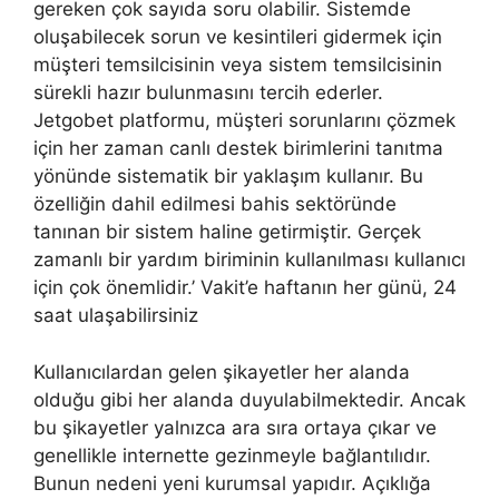
gereken çok sayıda soru olabilir. Sistemde
oluşabilecek sorun ve kesintileri gidermek için
müşteri temsilcisinin veya sistem temsilcisinin
sürekli hazır bulunmasını tercih ederler.
Jetgobet platformu, müşteri sorunlarını çözmek
için her zaman canlı destek birimlerini tanıtma
yönünde sistematik bir yaklaşım kullanır. Bu
özelliğin dahil edilmesi bahis sektöründe
tanınan bir sistem haline getirmiştir. Gerçek
zamanlı bir yardım biriminin kullanılması kullanıcı
için çok önemlidir.’ Vakit’e haftanın her günü, 24
saat ulaşabilirsiniz
Kullanıcılardan gelen şikayetler her alanda
olduğu gibi her alanda duyulabilmektedir. Ancak
bu şikayetler yalnızca ara sıra ortaya çıkar ve
genellikle internette gezinmeyle bağlantılıdır.
Bunun nedeni yeni kurumsal yapıdır. Açıklığa