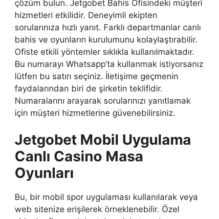
çözüm bulun. Jetgobet Bahis Ofisindeki müşteri
hizmetleri etkilidir. Deneyimli ekipten
sorularınıza hızlı yanıt. Farklı departmanlar canlı
bahis ve oyunların kurulumunu kolaylaştırabilir.
Ofiste etkili yöntemler sıklıkla kullanılmaktadır.
Bu numarayı Whatsapp’ta kullanmak istiyorsanız
lütfen bu satırı seçiniz. İletişime geçmenin
faydalarından biri de şirketin teklifidir.
Numaralarını arayarak sorularınızı yanıtlamak
için müşteri hizmetlerine güvenebilirsiniz.
Jetgobet Mobil Uygulama
Canlı Casino Masa
Oyunları
Bu, bir mobil spor uygulaması kullanılarak veya
web sitenize erişilerek örneklenebilir. Özel