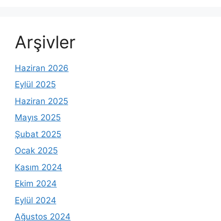
Arşivler
Haziran 2026
Eylül 2025
Haziran 2025
Mayıs 2025
Şubat 2025
Ocak 2025
Kasım 2024
Ekim 2024
Eylül 2024
Ağustos 2024