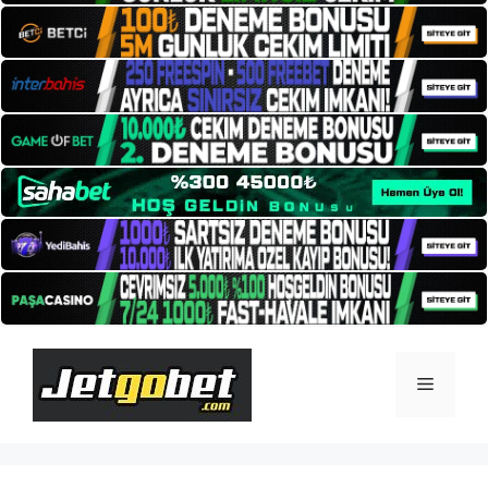
İçeriğe
atla
Menü