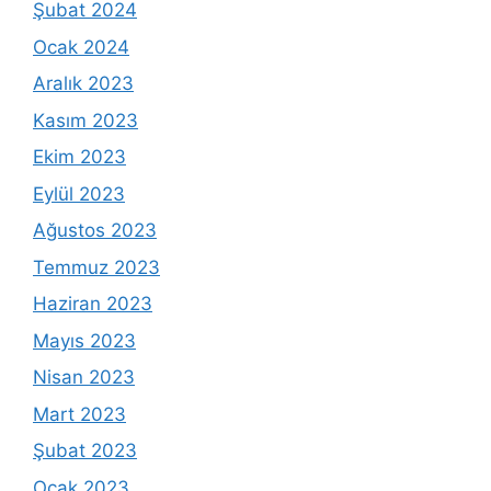
Şubat 2024
Ocak 2024
Aralık 2023
Kasım 2023
Ekim 2023
Eylül 2023
Ağustos 2023
Temmuz 2023
Haziran 2023
Mayıs 2023
Nisan 2023
Mart 2023
Şubat 2023
Ocak 2023