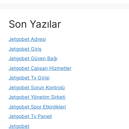
Son Yazılar
Jetgobet Adresi
Jetgobet Giriş
Jetgobet Güven Bağı
Jetgobet Çalışan Hizmetler
Jetgobet Tv Girişi
Jetgobet Sorun Kontrolü
Jetgobet Yönetim Şirketi
Jetgobet Spor Etkinlikleri
Jetgobet Tv Paneli
Jetgobet