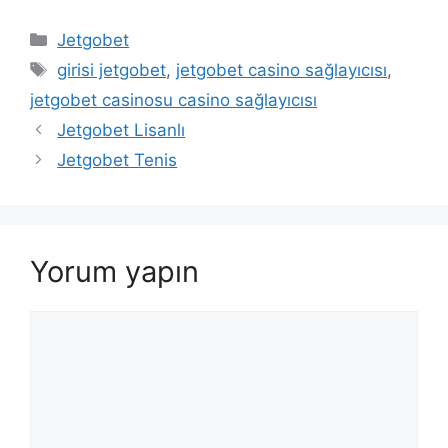
Kategoriler
Jetgobet
Etiketler
girisi jetgobet
,
jetgobet casino sağlayıcısı
,
jetgobet casinosu casino sağlayıcısı
Yazı
Jetgobet Lisanlı
dolaşımı
Jetgobet Tenis
Yorum yapın
Yorum