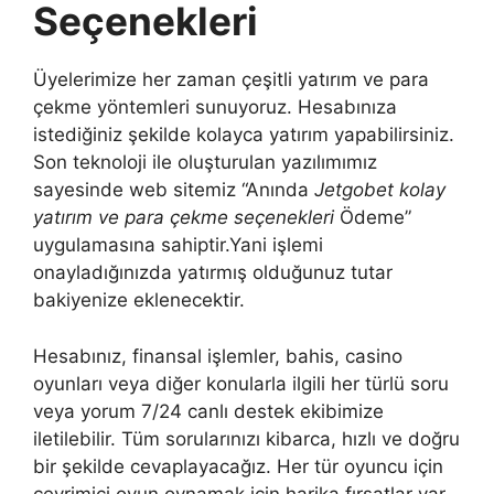
Seçenekleri
Üyelerimize her zaman çeşitli yatırım ve para
çekme yöntemleri sunuyoruz. Hesabınıza
istediğiniz şekilde kolayca yatırım yapabilirsiniz.
Son teknoloji ile oluşturulan yazılımımız
sayesinde web sitemiz “Anında
Jetgobet kolay
yatırım ve para çekme seçenekleri
Ödeme”
uygulamasına sahiptir.Yani işlemi
onayladığınızda yatırmış olduğunuz tutar
bakiyenize eklenecektir.
Hesabınız, finansal işlemler, bahis, casino
oyunları veya diğer konularla ilgili her türlü soru
veya yorum 7/24 canlı destek ekibimize
iletilebilir. Tüm sorularınızı kibarca, hızlı ve doğru
bir şekilde cevaplayacağız. Her tür oyuncu için
çevrimiçi oyun oynamak için harika fırsatlar var.