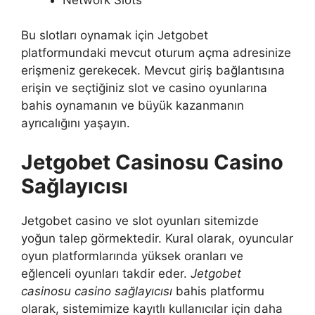
Bu slotları oynamak için Jetgobet
platformundaki mevcut oturum açma adresinize
erişmeniz gerekecek. Mevcut giriş bağlantısına
erişin ve seçtiğiniz slot ve casino oyunlarına
bahis oynamanın ve büyük kazanmanın
ayrıcalığını yaşayın.
Jetgobet Casinosu Casino
Sağlayıcısı
Jetgobet casino ve slot oyunları sitemizde
yoğun talep görmektedir. Kural olarak, oyuncular
oyun platformlarında yüksek oranları ve
eğlenceli oyunları takdir eder.
Jetgobet
casinosu casino sağlayıcısı
bahis platformu
olarak, sistemimize kayıtlı kullanıcılar için daha