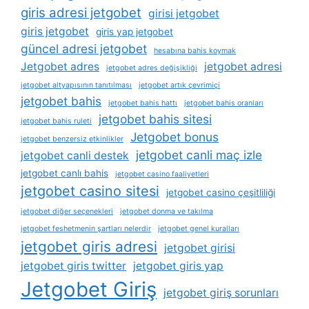
giris adresi jetgobet
girisi jetgobet
giris jetgobet
giris yap jetgobet
güncel adresi jetgobet
hesabına bahis koymak
Jetgobet adres
jetgobet adresi
jetgobet adres değişikliği
jetgobet altyapısının tanıtılması
jetgobet artık çevrimiçi
jetgobet bahis
jetgobet bahis hattı
jetgobet bahis oranları
jetgobet bahis sitesi
jetgobet bahis ruleti
Jetgobet bonus
jetgobet benzersiz etkinlikler
jetgobet canli maç izle
jetgobet canli destek
jetgobet canlı bahis
jetgobet casino faaliyetleri
jetgobet casino sitesi
jetgobet casino çeşitliliği
jetgobet diğer seçenekleri
jetgobet donma ve takılma
jetgobet feshetmenin şartları nelerdir
jetgobet genel kuralları
jetgobet giris adresi
jetgobet girisi
jetgobet giris twitter
jetgobet giris yap
Jetgobet Giriş
jetgobet giriş sorunları