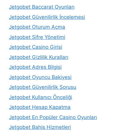
Jetgobet Baccarat Oyunları
Jetgobet Güvenilirlik İncelemesi
Jetgobet Oturum Açma
Jetgobet Şifre Yönetimi
Jetgobet Casino Girişi
Jetgobet Gizlilik Kuralları
Jetgobet Adres Bilgisi
Jetgobet Oyuncu Bakiyesi
Jetgobet Güvenilirlik Sorusu
Jetgobet Kullanıcı Önceliği
Jetgobet Hesap Kapatma
Jetgobet En Popüler Casino Oyunları
Jetgobet Bahis Hizmetleri