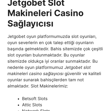
Jetgobet Slot
Makineleri Casino
Sağlayıcısı
Jetgobet oyun platformumuzda slot oyunları,
oyun severlerin en çok talep ettiği oyunların
başında gelmektedir. Bahis sitemizde çok çeşitli
slot oyunları bulunmaktadır. Bu oyunlar
sitemizde oldukça iyi oranlar sunmaktadır. Bu
nedenle oyun platformumuz
Jetgobet slot
makineleri casino sağlayıcısı
güvenilir ve kaliteli
oyunlar sunarak bahisçilerden tam not
almaktadır. Slot Makinelerimiz:
Betsoft Slots
Attic Slots
Network Slots