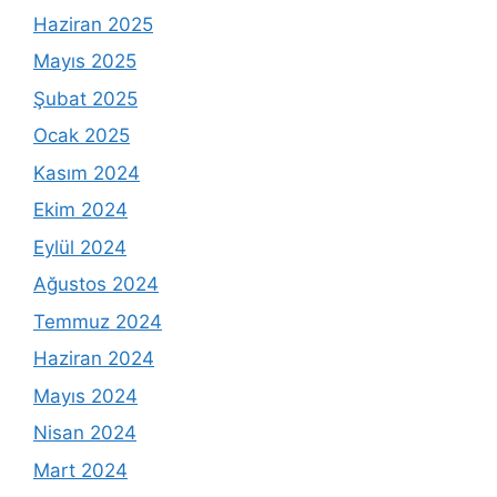
Haziran 2025
Mayıs 2025
Şubat 2025
Ocak 2025
Kasım 2024
Ekim 2024
Eylül 2024
Ağustos 2024
Temmuz 2024
Haziran 2024
Mayıs 2024
Nisan 2024
Mart 2024