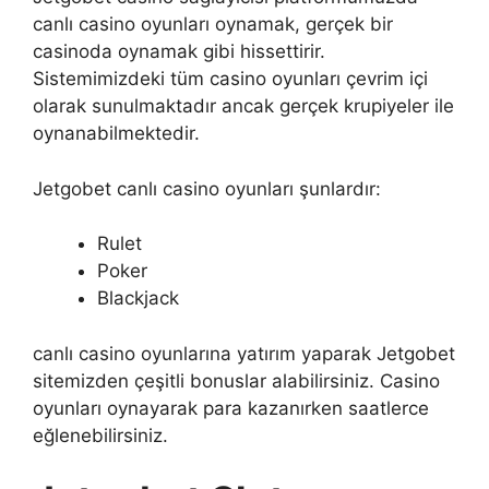
canlı casino oyunları oynamak, gerçek bir
casinoda oynamak gibi hissettirir.
Sistemimizdeki tüm casino oyunları çevrim içi
olarak sunulmaktadır ancak gerçek krupiyeler ile
oynanabilmektedir.
Jetgobet canlı casino oyunları şunlardır:
Rulet
Poker
Blackjack
canlı casino oyunlarına yatırım yaparak Jetgobet
sitemizden çeşitli bonuslar alabilirsiniz. Casino
oyunları oynayarak para kazanırken saatlerce
eğlenebilirsiniz.