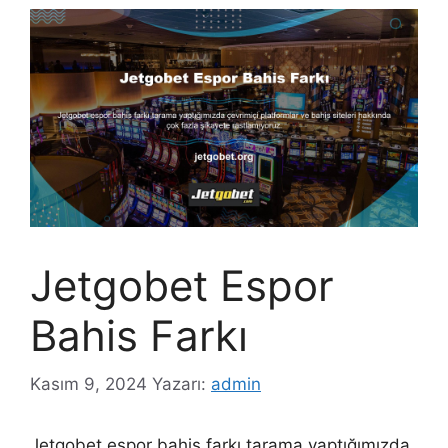
Jetgobet Espor
Bahis Farkı
Kasım 9, 2024
Yazarı:
admin
Jetgobet espor bahis farkı tarama yaptığımızda