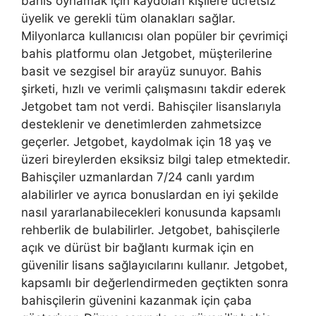
bahis oynamak için kaydolan kişilere ücretsiz
üyelik ve gerekli tüm olanakları sağlar.
Milyonlarca kullanıcısı olan popüler bir çevrimiçi
bahis platformu olan Jetgobet, müşterilerine
basit ve sezgisel bir arayüz sunuyor. Bahis
şirketi, hızlı ve verimli çalışmasını takdir ederek
Jetgobet tam not verdi. Bahisçiler lisanslarıyla
desteklenir ve denetimlerden zahmetsizce
geçerler. Jetgobet, kaydolmak için 18 yaş ve
üzeri bireylerden eksiksiz bilgi talep etmektedir.
Bahisçiler uzmanlardan 7/24 canlı yardım
alabilirler ve ayrıca bonuslardan en iyi şekilde
nasıl yararlanabilecekleri konusunda kapsamlı
rehberlik de bulabilirler. Jetgobet, bahisçilerle
açık ve dürüst bir bağlantı kurmak için en
güvenilir lisans sağlayıcılarını kullanır. Jetgobet,
kapsamlı bir değerlendirmeden geçtikten sonra
bahisçilerin güvenini kazanmak için çaba