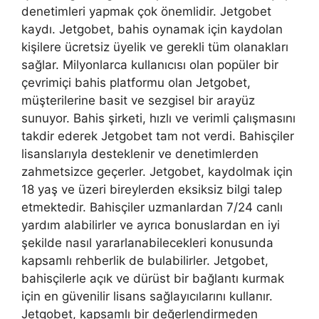
denetimleri yapmak çok önemlidir. Jetgobet
kaydı. Jetgobet, bahis oynamak için kaydolan
kişilere ücretsiz üyelik ve gerekli tüm olanakları
sağlar. Milyonlarca kullanıcısı olan popüler bir
çevrimiçi bahis platformu olan Jetgobet,
müşterilerine basit ve sezgisel bir arayüz
sunuyor. Bahis şirketi, hızlı ve verimli çalışmasını
takdir ederek Jetgobet tam not verdi. Bahisçiler
lisanslarıyla desteklenir ve denetimlerden
zahmetsizce geçerler. Jetgobet, kaydolmak için
18 yaş ve üzeri bireylerden eksiksiz bilgi talep
etmektedir. Bahisçiler uzmanlardan 7/24 canlı
yardım alabilirler ve ayrıca bonuslardan en iyi
şekilde nasıl yararlanabilecekleri konusunda
kapsamlı rehberlik de bulabilirler. Jetgobet,
bahisçilerle açık ve dürüst bir bağlantı kurmak
için en güvenilir lisans sağlayıcılarını kullanır.
Jetgobet, kapsamlı bir değerlendirmeden