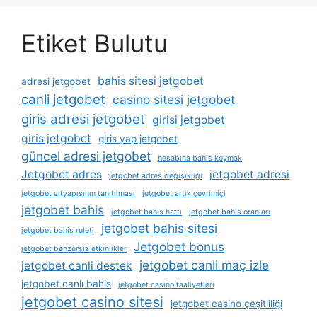
Etiket Bulutu
bahis sitesi jetgobet
adresi jetgobet
canli jetgobet
casino sitesi jetgobet
giris adresi jetgobet
girisi jetgobet
giris jetgobet
giris yap jetgobet
güncel adresi jetgobet
hesabına bahis koymak
Jetgobet adres
jetgobet adresi
jetgobet adres değişikliği
jetgobet altyapısının tanıtılması
jetgobet artık çevrimiçi
jetgobet bahis
jetgobet bahis hattı
jetgobet bahis oranları
jetgobet bahis sitesi
jetgobet bahis ruleti
Jetgobet bonus
jetgobet benzersiz etkinlikler
jetgobet canli maç izle
jetgobet canli destek
jetgobet canlı bahis
jetgobet casino faaliyetleri
jetgobet casino sitesi
jetgobet casino çeşitliliği