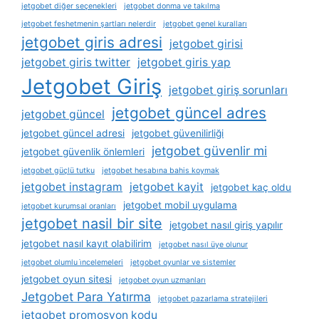
jetgobet diğer seçenekleri
jetgobet donma ve takılma
jetgobet feshetmenin şartları nelerdir
jetgobet genel kuralları
jetgobet giris adresi
jetgobet girisi
jetgobet giris twitter
jetgobet giris yap
Jetgobet Giriş
jetgobet giriş sorunları
jetgobet güncel adres
jetgobet güncel
jetgobet güncel adresi
jetgobet güvenilirliği
jetgobet güvenlir mi
jetgobet güvenlik önlemleri
jetgobet güçlü tutku
jetgobet hesabına bahis koymak
jetgobet instagram
jetgobet kayit
jetgobet kaç oldu
jetgobet mobil uygulama
jetgobet kurumsal oranları
jetgobet nasil bir site
jetgobet nasıl giriş yapılır
jetgobet nasıl kayıt olabilirim
jetgobet nasıl üye olunur
jetgobet olumlu i̇ncelemeleri
jetgobet oyunlar ve sistemler
jetgobet oyun sitesi
jetgobet oyun uzmanları
Jetgobet Para Yatırma
jetgobet pazarlama stratejileri
jetgobet promosyon kodu