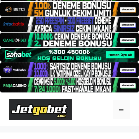
İçeriğe
atla
Menü