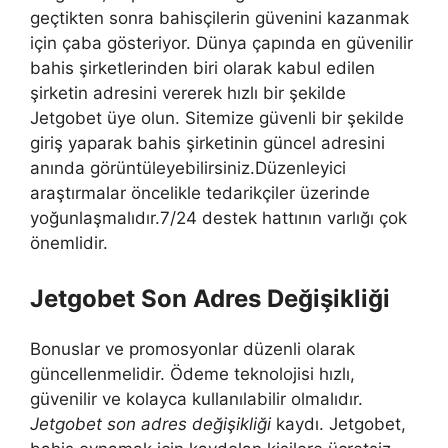
geçtikten sonra bahisçilerin güvenini kazanmak
için çaba gösteriyor. Dünya çapında en güvenilir
bahis şirketlerinden biri olarak kabul edilen
şirketin adresini vererek hızlı bir şekilde
Jetgobet üye olun. Sitemize güvenli bir şekilde
giriş yaparak bahis şirketinin güncel adresini
anında görüntüleyebilirsiniz.Düzenleyici
araştırmalar öncelikle tedarikçiler üzerinde
yoğunlaşmalıdır.7/24 destek hattının varlığı çok
önemlidir.
Jetgobet Son Adres Değişikliği
Bonuslar ve promosyonlar düzenli olarak
güncellenmelidir. Ödeme teknolojisi hızlı,
güvenilir ve kolayca kullanılabilir olmalıdır.
Jetgobet son adres değişikliği
kaydı. Jetgobet,