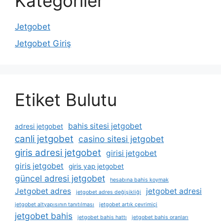
Kategoriler
Jetgobet
Jetgobet Giriş
Etiket Bulutu
bahis sitesi jetgobet
adresi jetgobet
canli jetgobet
casino sitesi jetgobet
giris adresi jetgobet
girisi jetgobet
giris jetgobet
giris yap jetgobet
güncel adresi jetgobet
hesabına bahis koymak
Jetgobet adres
jetgobet adresi
jetgobet adres değişikliği
jetgobet altyapısının tanıtılması
jetgobet artık çevrimiçi
jetgobet bahis
jetgobet bahis hattı
jetgobet bahis oranları