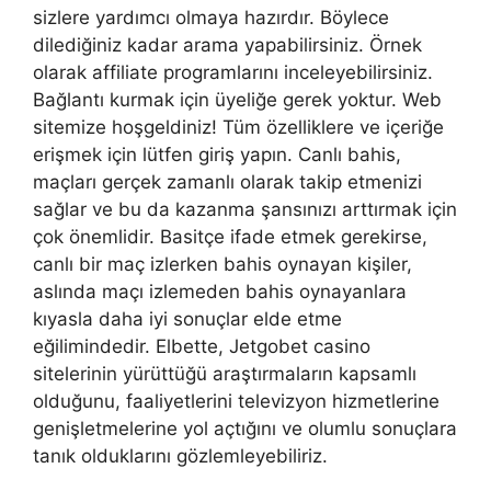
sizlere yardımcı olmaya hazırdır. Böylece
dilediğiniz kadar arama yapabilirsiniz. Örnek
olarak affiliate programlarını inceleyebilirsiniz.
Bağlantı kurmak için üyeliğe gerek yoktur. Web
sitemize hoşgeldiniz! Tüm özelliklere ve içeriğe
erişmek için lütfen giriş yapın. Canlı bahis,
maçları gerçek zamanlı olarak takip etmenizi
sağlar ve bu da kazanma şansınızı arttırmak için
çok önemlidir. Basitçe ifade etmek gerekirse,
canlı bir maç izlerken bahis oynayan kişiler,
aslında maçı izlemeden bahis oynayanlara
kıyasla daha iyi sonuçlar elde etme
eğilimindedir. Elbette, Jetgobet casino
sitelerinin yürüttüğü araştırmaların kapsamlı
olduğunu, faaliyetlerini televizyon hizmetlerine
genişletmelerine yol açtığını ve olumlu sonuçlara
tanık olduklarını gözlemleyebiliriz.