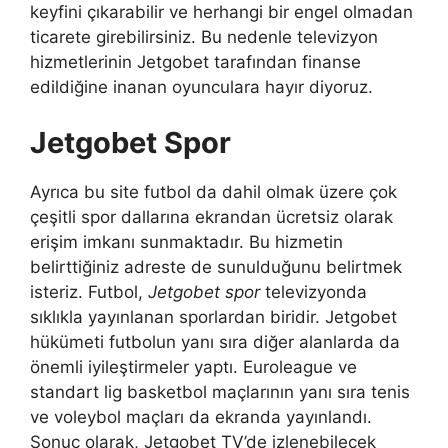
keyfini çıkarabilir ve herhangi bir engel olmadan
ticarete girebilirsiniz. Bu nedenle televizyon
hizmetlerinin Jetgobet tarafından finanse
edildiğine inanan oyunculara hayır diyoruz.
Jetgobet Spor
Ayrıca bu site futbol da dahil olmak üzere çok
çeşitli spor dallarına ekrandan ücretsiz olarak
erişim imkanı sunmaktadır. Bu hizmetin
belirttiğiniz adreste de sunulduğunu belirtmek
isteriz. Futbol, ​​
Jetgobet spor
televizyonda
sıklıkla yayınlanan sporlardan biridir. Jetgobet
hükümeti futbolun yanı sıra diğer alanlarda da
önemli iyileştirmeler yaptı. Euroleague ve
standart lig basketbol maçlarının yanı sıra tenis
ve voleybol maçları da ekranda yayınlandı.
Sonuç olarak, Jetgobet TV’de izlenebilecek