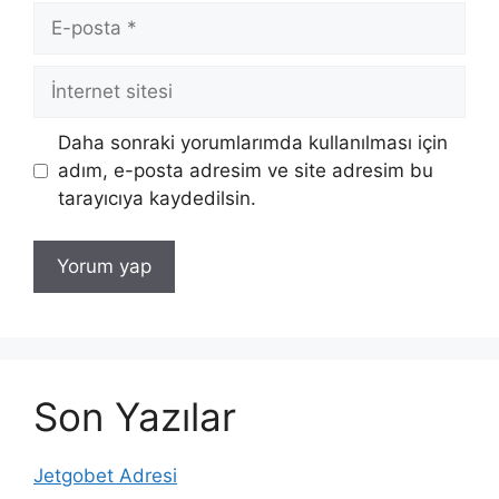
E-
posta
İnternet
sitesi
Daha sonraki yorumlarımda kullanılması için
adım, e-posta adresim ve site adresim bu
tarayıcıya kaydedilsin.
Son Yazılar
Jetgobet Adresi