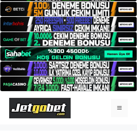
İçeriğe
atla
Menü