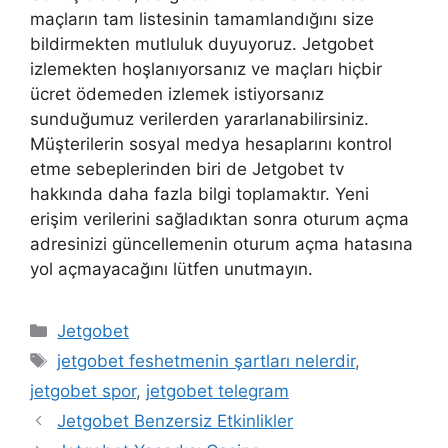
maçların tam listesinin tamamlandığını size
bildirmekten mutluluk duyuyoruz. Jetgobet
izlemekten hoşlanıyorsanız ve maçları hiçbir
ücret ödemeden izlemek istiyorsanız
sunduğumuz verilerden yararlanabilirsiniz.
Müşterilerin sosyal medya hesaplarını kontrol
etme sebeplerinden biri de Jetgobet tv
hakkında daha fazla bilgi toplamaktır. Yeni
erişim verilerini sağladıktan sonra oturum açma
adresinizi güncellemenin oturum açma hatasına
yol açmayacağını lütfen unutmayın.
Kategoriler
Jetgobet
Etiketler
jetgobet feshetmenin şartları nelerdir
,
jetgobet spor
,
jetgobet telegram
Yazı
Jetgobet Benzersiz Etkinlikler
dolaşımı