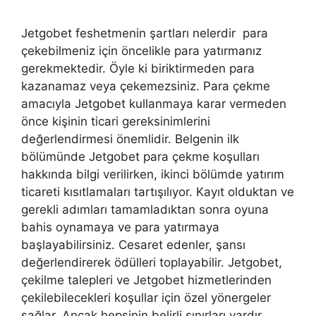
Jetgobet feshetmenin şartları nelerdir para
çekebilmeniz için öncelikle para yatırmanız
gerekmektedir. Öyle ki biriktirmeden para
kazanamaz veya çekemezsiniz. Para çekme
amacıyla Jetgobet kullanmaya karar vermeden
önce kişinin ticari gereksinimlerini
değerlendirmesi önemlidir. Belgenin ilk
bölümünde Jetgobet para çekme koşulları
hakkında bilgi verilirken, ikinci bölümde yatırım
ticareti kısıtlamaları tartışılıyor. Kayıt olduktan ve
gerekli adımları tamamladıktan sonra oyuna
bahis oynamaya ve para yatırmaya
başlayabilirsiniz. Cesaret edenler, şansı
değerlendirerek ödülleri toplayabilir. Jetgobet,
çekilme talepleri ve Jetgobet hizmetlerinden
çekilebilecekleri koşullar için özel yönergeler
sağlar. Ancak hepsinin belirli sınırları vardır.