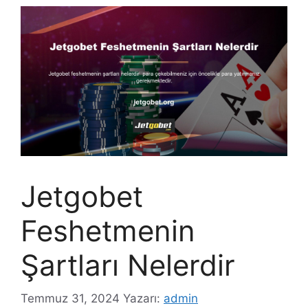
Jetgobet
Feshetmenin
Şartları Nelerdir
Temmuz 31, 2024
Yazarı:
admin