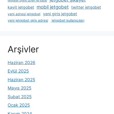
jetgobet üyelik ücreti ne kadar
mobil jetgobet
kayit jetgobet
twitter jetgobet
yeni giris jetgobet
yeni adresi jetgobet
yeni jetgobet giriş adresi
jetgobet kullanıcıları
Arşivler
Haziran 2026
Eylül 2025
Haziran 2025
Mayıs 2025
Şubat 2025
Ocak 2025
Kasım 2024