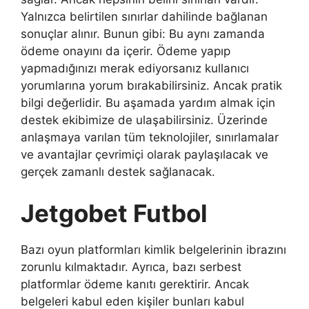
Yalnızca belirtilen sınırlar dahilinde bağlanan
sonuçlar alınır. Bunun gibi: Bu aynı zamanda
ödeme onayını da içerir. Ödeme yapıp
yapmadığınızı merak ediyorsanız kullanıcı
yorumlarına yorum bırakabilirsiniz. Ancak pratik
bilgi değerlidir. Bu aşamada yardım almak için
destek ekibimize de ulaşabilirsiniz. Üzerinde
anlaşmaya varılan tüm teknolojiler, sınırlamalar
ve avantajlar çevrimiçi olarak paylaşılacak ve
gerçek zamanlı destek sağlanacak.
Jetgobet Futbol
Bazı oyun platformları kimlik belgelerinin ibrazını
zorunlu kılmaktadır. Ayrıca, bazı serbest
platformlar ödeme kanıtı gerektirir. Ancak
belgeleri kabul eden kişiler bunları kabul