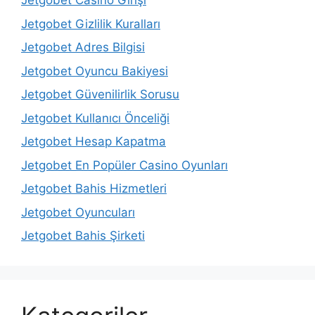
Jetgobet Casino Girişi
Jetgobet Gizlilik Kuralları
Jetgobet Adres Bilgisi
Jetgobet Oyuncu Bakiyesi
Jetgobet Güvenilirlik Sorusu
Jetgobet Kullanıcı Önceliği
Jetgobet Hesap Kapatma
Jetgobet En Popüler Casino Oyunları
Jetgobet Bahis Hizmetleri
Jetgobet Oyuncuları
Jetgobet Bahis Şirketi