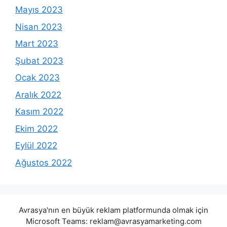
Mayıs 2023
Nisan 2023
Mart 2023
Şubat 2023
Ocak 2023
Aralık 2022
Kasım 2022
Ekim 2022
Eylül 2022
Ağustos 2022
Avrasya'nın en büyük reklam platformunda olmak için
Microsoft Teams:
reklam@avrasyamarketing.com