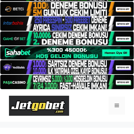
İçeriğe
atla
Menü