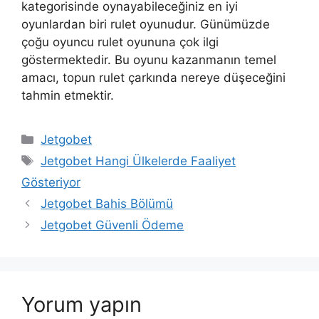
kategorisinde oynayabileceğiniz en iyi
oyunlardan biri rulet oyunudur. Günümüzde
çoğu oyuncu rulet oyununa çok ilgi
göstermektedir. Bu oyunu kazanmanın temel
amacı, topun rulet çarkında nereye düşeceğini
tahmin etmektir.
Kategoriler
Jetgobet
Etiketler
Jetgobet Hangi Ülkelerde Faaliyet
Gösteriyor
Yazı
Jetgobet Bahis Bölümü
dolaşımı
Jetgobet Güvenli Ödeme
Yorum yapın