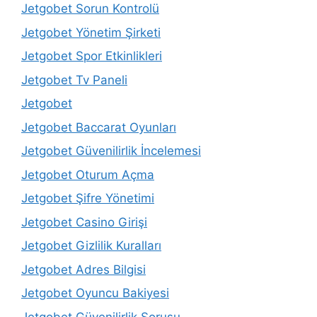
Jetgobet Sorun Kontrolü
Jetgobet Yönetim Şirketi
Jetgobet Spor Etkinlikleri
Jetgobet Tv Paneli
Jetgobet
Jetgobet Baccarat Oyunları
Jetgobet Güvenilirlik İncelemesi
Jetgobet Oturum Açma
Jetgobet Şifre Yönetimi
Jetgobet Casino Girişi
Jetgobet Gizlilik Kuralları
Jetgobet Adres Bilgisi
Jetgobet Oyuncu Bakiyesi
Jetgobet Güvenilirlik Sorusu