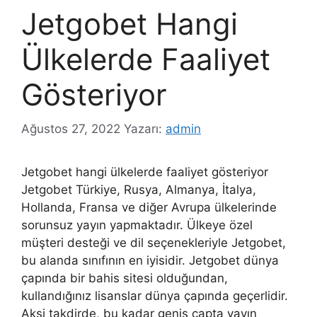
Jetgobet Hangi
Ülkelerde Faaliyet
Gösteriyor
Ağustos 27, 2022
Yazarı:
admin
Jetgobet hangi ülkelerde faaliyet gösteriyor
Jetgobet Türkiye, Rusya, Almanya, İtalya,
Hollanda, Fransa ve diğer Avrupa ülkelerinde
sorunsuz yayın yapmaktadır. Ülkeye özel
müşteri desteği ve dil seçenekleriyle Jetgobet,
bu alanda sınıfının en iyisidir. Jetgobet dünya
çapında bir bahis sitesi olduğundan,
kullandığınız lisanslar dünya çapında geçerlidir.
Aksi takdirde, bu kadar geniş çapta yayın