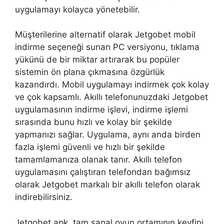
uygulamayı kolayca yönetebilir.
Müşterilerine alternatif olarak Jetgobet mobil
indirme seçeneği sunan PC versiyonu, tıklama
yükünü de bir miktar artırarak bu popüler
sistemin ön plana çıkmasına özgürlük
kazandırdı. Mobil uygulamayı indirmek çok kolay
ve çok kapsamlı. Akıllı telefonunuzdaki Jetgobet
uygulamasının indirme işlevi, indirme işlemi
sırasında bunu hızlı ve kolay bir şekilde
yapmanızı sağlar. Uygulama, aynı anda birden
fazla işlemi güvenli ve hızlı bir şekilde
tamamlamanıza olanak tanır. Akıllı telefon
uygulamasını çalıştıran telefondan bağımsız
olarak Jetgobet markalı bir akıllı telefon olarak
indirebilirsiniz.
Jetgobet apk, tam sanal oyun ortamının keyfini