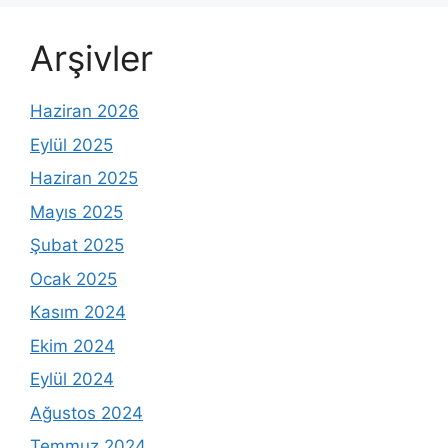
Arşivler
Haziran 2026
Eylül 2025
Haziran 2025
Mayıs 2025
Şubat 2025
Ocak 2025
Kasım 2024
Ekim 2024
Eylül 2024
Ağustos 2024
Temmuz 2024