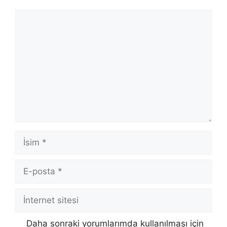
Yorum
İsim
E-
posta
İnternet
sitesi
Daha sonraki yorumlarımda kullanılması için