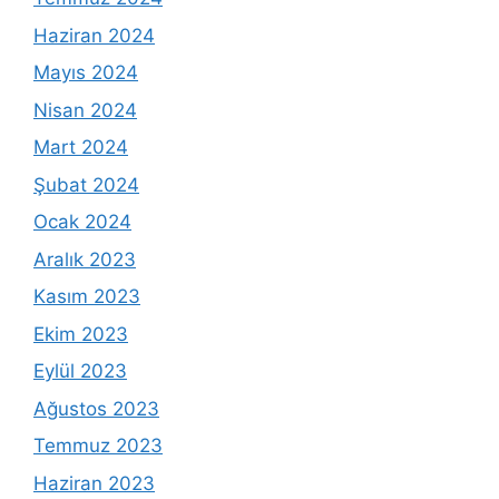
Haziran 2024
Mayıs 2024
Nisan 2024
Mart 2024
Şubat 2024
Ocak 2024
Aralık 2023
Kasım 2023
Ekim 2023
Eylül 2023
Ağustos 2023
Temmuz 2023
Haziran 2023