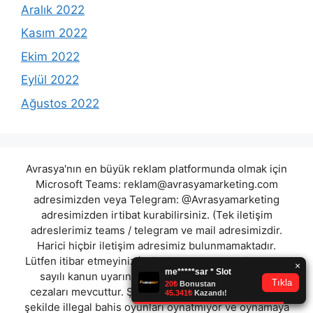
Aralık 2022
Kasım 2022
Ekim 2022
Eylül 2022
Ağustos 2022
Avrasya'nın en büyük reklam platformunda olmak için
Microsoft Teams:
reklam@avrasyamarketing.com
adresimizden veya Telegram: @Avrasyamarketing
adresimizden irtibat kurabilirsiniz. (Tek iletişim
adreslerimiz teams / telegram ve mail adresimizdir.
Harici hiçbir iletişim adresimiz bulunmamaktadır.
Lütfen itibar etmeyiniz.) Türkiye yasalarına göre 7258
sayılı kanun uyarınca yasa dışı bahis oynamanın
cezaları mevcuttur. Şu an bulunduğunuz site hiç bir
şekilde illegal bahis oyunları oynatmıyor ve oynamaya