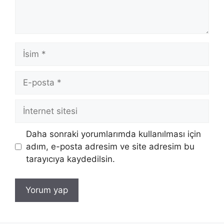
İsim
E-
posta
İnternet
sitesi
Daha sonraki yorumlarımda kullanılması için
adım, e-posta adresim ve site adresim bu
tarayıcıya kaydedilsin.