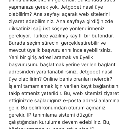
yapmanıza gerek yok. Jetgobet nasıl üye
olabilirim? Ana sayfayı açarak web sitelerini
ziyaret edebilirsiniz. Ana sayfaya girdiğinizde
dikkatinizi sağ üst köşeye yönlendirmeniz
gerekiyor. Türkçe yazılmış kayıtlı bir butondur.
Burada seçim sürecini gerçekleştirebilir ve
mevcut üyelik başvurularını inceleyebilirsiniz.
Yeni bir giriş adresi aramak ve üyelik
başvurusunu başlatmak yerine verilen bağlantı
adresinden yararlanabilirsiniz. Jetgobet nasıl
üye olabilirim? Online bahis oranları nelerdir?
İşlemi tamamlamak için verilen kayıt bağlantısını
takip etmeniz yeterlidir. Bu, web sitemizi ziyaret
ettiğinizde sağladığınız e-posta adresi anlamına
gelir. Bu belirli konumdan oturum açmanız
gerekir. IP tanımlama sistemi düzgün
çalıştığından kuruluma devam edebiliriz. Bu,