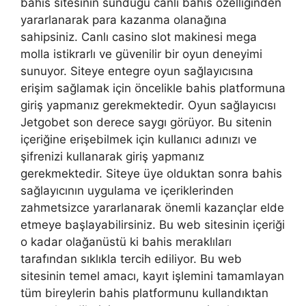
bahis sitesinin sunduğu canlı bahis özelliğinden
yararlanarak para kazanma olanağına
sahipsiniz. Canlı casino slot makinesi mega
molla istikrarlı ve güvenilir bir oyun deneyimi
sunuyor. Siteye entegre oyun sağlayıcısına
erişim sağlamak için öncelikle bahis platformuna
giriş yapmanız gerekmektedir. Oyun sağlayıcısı
Jetgobet son derece saygı görüyor. Bu sitenin
içeriğine erişebilmek için kullanıcı adınızı ve
şifrenizi kullanarak giriş yapmanız
gerekmektedir. Siteye üye olduktan sonra bahis
sağlayıcının uygulama ve içeriklerinden
zahmetsizce yararlanarak önemli kazançlar elde
etmeye başlayabilirsiniz. Bu web sitesinin içeriği
o kadar olağanüstü ki bahis meraklıları
tarafından sıklıkla tercih ediliyor. Bu web
sitesinin temel amacı, kayıt işlemini tamamlayan
tüm bireylerin bahis platformunu kullandıktan