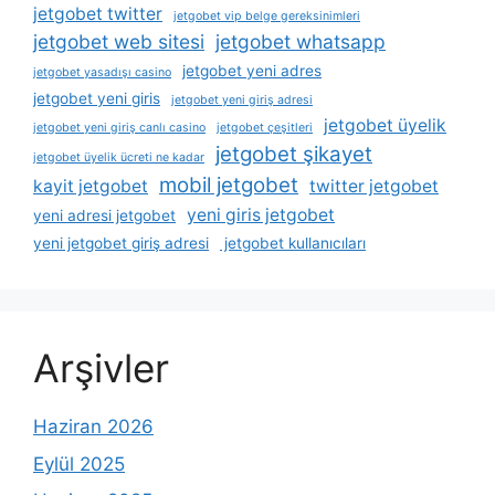
jetgobet twitter
jetgobet vip belge gereksinimleri
jetgobet web sitesi
jetgobet whatsapp
jetgobet yeni adres
jetgobet yasadışı casino
jetgobet yeni giris
jetgobet yeni giriş adresi
jetgobet üyelik
jetgobet yeni giriş canlı casino
jetgobet çeşitleri
jetgobet şikayet
jetgobet üyelik ücreti ne kadar
mobil jetgobet
kayit jetgobet
twitter jetgobet
yeni giris jetgobet
yeni adresi jetgobet
yeni jetgobet giriş adresi
jetgobet kullanıcıları
Arşivler
Haziran 2026
Eylül 2025