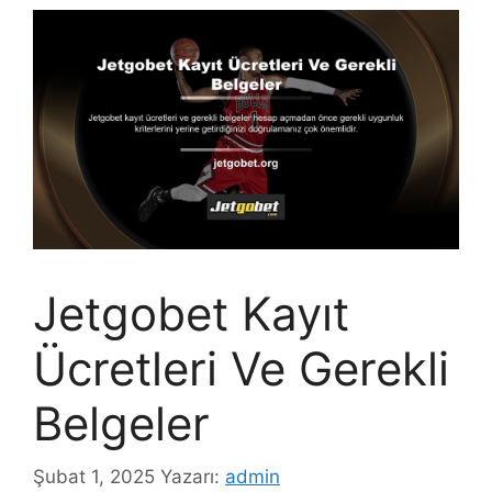
Jetgobet Kayıt
Ücretleri Ve Gerekli
Belgeler
Şubat 1, 2025
Yazarı:
admin