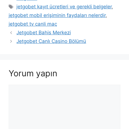
Etiketler
jetgobet kayıt ücretleri ve gerekli belgeler
,
jetgobet mobil erişiminin faydaları nelerdir
,
jetgobet tv canli maç
Yazı
Jetgobet Bahis Merkezi
dolaşımı
Jetgobet Canlı Casino Bölümü
Yorum yapın
Yorum