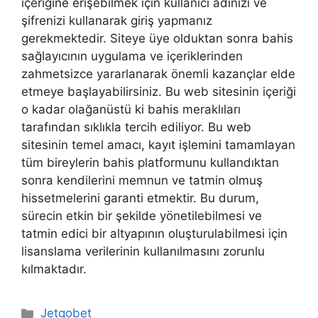
içeriğine erişebilmek için kullanıcı adınızı ve
şifrenizi kullanarak giriş yapmanız
gerekmektedir. Siteye üye olduktan sonra bahis
sağlayıcının uygulama ve içeriklerinden
zahmetsizce yararlanarak önemli kazançlar elde
etmeye başlayabilirsiniz. Bu web sitesinin içeriği
o kadar olağanüstü ki bahis meraklıları
tarafından sıklıkla tercih ediliyor. Bu web
sitesinin temel amacı, kayıt işlemini tamamlayan
tüm bireylerin bahis platformunu kullandıktan
sonra kendilerini memnun ve tatmin olmuş
hissetmelerini garanti etmektir. Bu durum,
sürecin etkin bir şekilde yönetilebilmesi ve
tatmin edici bir altyapının oluşturulabilmesi için
lisanslama verilerinin kullanılmasını zorunlu
kılmaktadır.
Kategoriler
Jetgobet