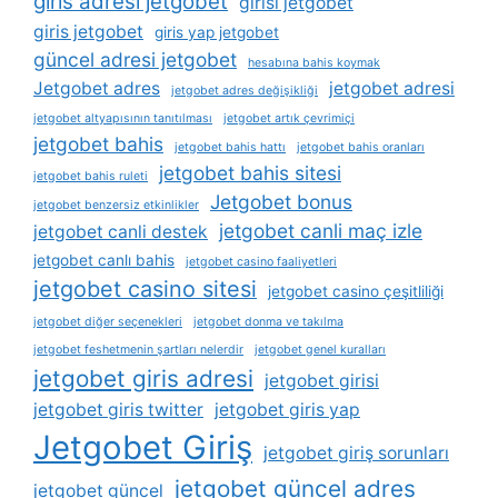
giris adresi jetgobet
girisi jetgobet
giris jetgobet
giris yap jetgobet
güncel adresi jetgobet
hesabına bahis koymak
Jetgobet adres
jetgobet adresi
jetgobet adres değişikliği
jetgobet altyapısının tanıtılması
jetgobet artık çevrimiçi
jetgobet bahis
jetgobet bahis hattı
jetgobet bahis oranları
jetgobet bahis sitesi
jetgobet bahis ruleti
Jetgobet bonus
jetgobet benzersiz etkinlikler
jetgobet canli maç izle
jetgobet canli destek
jetgobet canlı bahis
jetgobet casino faaliyetleri
jetgobet casino sitesi
jetgobet casino çeşitliliği
jetgobet diğer seçenekleri
jetgobet donma ve takılma
jetgobet feshetmenin şartları nelerdir
jetgobet genel kuralları
jetgobet giris adresi
jetgobet girisi
jetgobet giris twitter
jetgobet giris yap
Jetgobet Giriş
jetgobet giriş sorunları
jetgobet güncel adres
jetgobet güncel