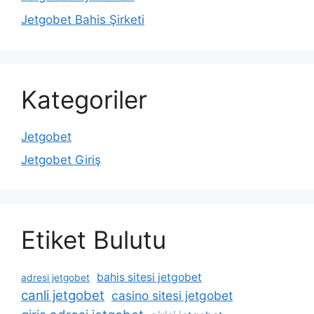
Jetgobet Bahis Şirketi
Kategoriler
Jetgobet
Jetgobet Giriş
Etiket Bulutu
bahis sitesi jetgobet
adresi jetgobet
canli jetgobet
casino sitesi jetgobet