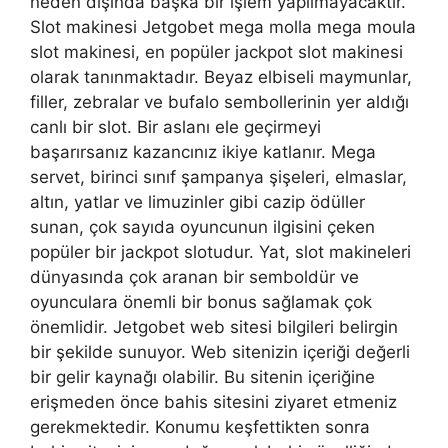
neden dışında başka bir işlem yapılmayacaktır.
Slot makinesi Jetgobet mega molla mega moula
slot makinesi, en popüler jackpot slot makinesi
olarak tanınmaktadır. Beyaz elbiseli maymunlar,
filler, zebralar ve bufalo sembollerinin yer aldığı
canlı bir slot. Bir aslanı ele geçirmeyi
başarırsanız kazancınız ikiye katlanır. Mega
servet, birinci sınıf şampanya şişeleri, elmaslar,
altın, yatlar ve limuzinler gibi cazip ödüller
sunan, çok sayıda oyuncunun ilgisini çeken
popüler bir jackpot slotudur. Yat, slot makineleri
dünyasında çok aranan bir semboldür ve
oyunculara önemli bir bonus sağlamak çok
önemlidir. Jetgobet web sitesi bilgileri belirgin
bir şekilde sunuyor. Web sitenizin içeriği değerli
bir gelir kaynağı olabilir. Bu sitenin içeriğine
erişmeden önce bahis sitesini ziyaret etmeniz
gerekmektedir. Konumu keşfettikten sonra