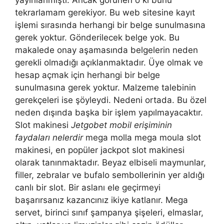
yayınlanmıştı. Ancak görünen o ki bunu
tekrarlamam gerekiyor. Bu web sitesine kayıt
işlemi sırasında herhangi bir belge sunulmasına
gerek yoktur. Gönderilecek belge yok. Bu
makalede onay aşamasında belgelerin neden
gerekli olmadığı açıklanmaktadır. Üye olmak ve
hesap açmak için herhangi bir belge
sunulmasına gerek yoktur. Malzeme talebinin
gerekçeleri ise şöyleydi. Nedeni ortada. Bu özel
neden dışında başka bir işlem yapılmayacaktır.
Slot makinesi
Jetgobet mobil erişiminin
faydaları nelerdir
mega molla mega moula slot
makinesi, en popüler jackpot slot makinesi
olarak tanınmaktadır. Beyaz elbiseli maymunlar,
filler, zebralar ve bufalo sembollerinin yer aldığı
canlı bir slot. Bir aslanı ele geçirmeyi
başarırsanız kazancınız ikiye katlanır. Mega
servet, birinci sınıf şampanya şişeleri, elmaslar,