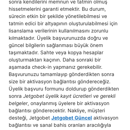
sonra kendilerini memnun ve tatmin olmuş
hissetmelerini garanti etmektir. Bu durum,
sürecin etkin bir şekilde yönetilebilmesi ve
tatmin edici bir altyapının oluşturulabilmesi için
lisanslama verilerinin kullanılmasını zorunlu
kılmaktadır. Üyelik başvurunuzda doğru ve
güncel bilgilerin sağlanması büyük önem
taşımaktadır. Sahte veya kopya hesaplar
oluşturmaktan kaçının. Daha sonraki bir
aşamada check-in yapmanız gerekebilir.
Başvurunuzu tamamlayıp gönderdikten sonra
size bir aktivasyon bağlantısı göndereceğiz.
Üyelik başvuru formunu doldurup gönderdikten
sonra
Jetgobet üyelik kayıt ücretleri ve gerekli
belgeler
, onaylanmış üyelere bir aktivasyon
bağlantısı gönderecektir. Nakliye, müşteri
desteği, Jetgobet
Jetgobet Güncel
aktivasyon
bağlantısı ve sanal bahis oranları aracılığıyla