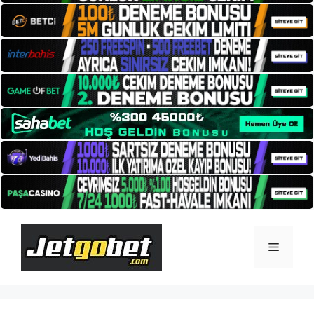
İçeriğe
atla
Menü