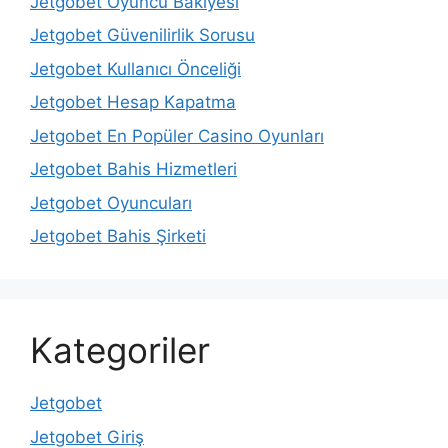
Jetgobet Oyuncu Bakiyesi
Jetgobet Güvenilirlik Sorusu
Jetgobet Kullanıcı Önceliği
Jetgobet Hesap Kapatma
Jetgobet En Popüler Casino Oyunları
Jetgobet Bahis Hizmetleri
Jetgobet Oyuncuları
Jetgobet Bahis Şirketi
Kategoriler
Jetgobet
Jetgobet Giriş