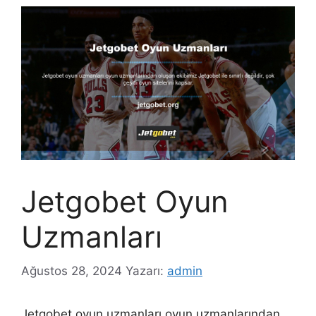
Jetgobet Oyun
Uzmanları
Ağustos 28, 2024
Yazarı:
admin
Jetgobet oyun uzmanları oyun uzmanlarından