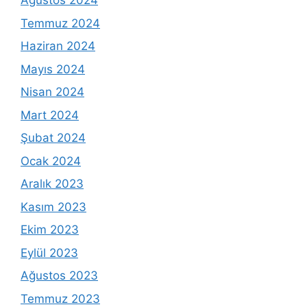
Ağustos 2024
Temmuz 2024
Haziran 2024
Mayıs 2024
Nisan 2024
Mart 2024
Şubat 2024
Ocak 2024
Aralık 2023
Kasım 2023
Ekim 2023
Eylül 2023
Ağustos 2023
Temmuz 2023