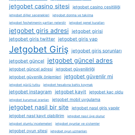
jetgobet casino sitesi
jetgobet casino çeşitliliği
jetgobet diğer seçenekleri
jetgobet donma ve takılma
jetgobet feshetmenin şartları nelerdir
jetgobet genel kuralları
jetgobet giris adresi
jetgobet girisi
jetgobet giris twitter
jetgobet giris yap
Jetgobet Giriş
jetgobet giriş sorunları
jetgobet güncel adres
jetgobet güncel
jetgobet güncel adresi
jetgobet güvenilirliği
jetgobet güvenlir mi
jetgobet güvenlik önlemleri
jetgobet güçlü tutku
jetgobet hesabına bahis koymak
jetgobet instagram
jetgobet kayit
jetgobet kaç oldu
jetgobet mobil uygulama
jetgobet kurumsal oranları
jetgobet nasil bir site
jetgobet nasıl giriş yapılır
jetgobet nasıl kayıt olabilirim
jetgobet nasıl üye olunur
jetgobet olumlu i̇ncelemeleri
jetgobet oyunlar ve sistemler
jetgobet oyun sitesi
jetgobet oyun uzmanları