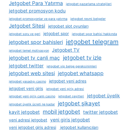
Jetgobet Para Yatırma
jetgobet pazarlama stratejileri
jetgobet promosyon kodu
jetgobet promosyonlar ve para yatırma
jetgobet resmi belgeler
Jetgobet Sitesi
jetgobet slot oyunları
jetgobet spor
jetgobet soru ve geri
jetgobet spor bahisi hakkında
jetgobet telegram
jetgobet spor bahisleri
Jetgobet TV
jetgobet temel motivasyon
jetgobet tv izle
jetgobet tv canli maç
jetgobet twitter
jetgobet vip belge gereksinimleri
jetgobet web sitesi
jetgobet whatsapp
jetgobet yeni adres
jetgobet yasadışı casino
jetgobet yeni giris
jetgobet yeni giriş adresi
jetgobet üyelik
jetgobet yeni giriş canlı casino
jetgobet çeşitleri
jetgobet şikayet
jetgobet üyelik ücreti ne kadar
mobil jetgobet
kayit jetgobet
twitter jetgobet
yeni giris jetgobet
yeni adresi jetgobet
yeni jetgobet giriş adresi
jetgobet kullanıcıları