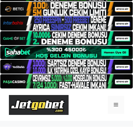
İçeriğe
atla
Menü