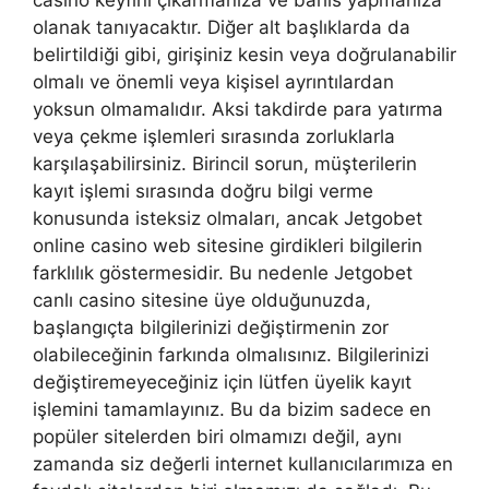
casino keyfini çıkarmanıza ve bahis yapmanıza
olanak tanıyacaktır. Diğer alt başlıklarda da
belirtildiği gibi, girişiniz kesin veya doğrulanabilir
olmalı ve önemli veya kişisel ayrıntılardan
yoksun olmamalıdır. Aksi takdirde para yatırma
veya çekme işlemleri sırasında zorluklarla
karşılaşabilirsiniz. Birincil sorun, müşterilerin
kayıt işlemi sırasında doğru bilgi verme
konusunda isteksiz olmaları, ancak Jetgobet
online casino web sitesine girdikleri bilgilerin
farklılık göstermesidir. Bu nedenle Jetgobet
canlı casino sitesine üye olduğunuzda,
başlangıçta bilgilerinizi değiştirmenin zor
olabileceğinin farkında olmalısınız. Bilgilerinizi
değiştiremeyeceğiniz için lütfen üyelik kayıt
işlemini tamamlayınız. Bu da bizim sadece en
popüler sitelerden biri olmamızı değil, aynı
zamanda siz değerli internet kullanıcılarımıza en