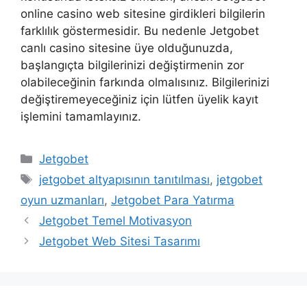
online casino web sitesine girdikleri bilgilerin
farklılık göstermesidir. Bu nedenle Jetgobet
canlı casino sitesine üye olduğunuzda,
başlangıçta bilgilerinizi değiştirmenin zor
olabileceğinin farkında olmalısınız. Bilgilerinizi
değiştiremeyeceğiniz için lütfen üyelik kayıt
işlemini tamamlayınız.
Kategoriler
Jetgobet
Etiketler
jetgobet altyapısının tanıtılması
,
jetgobet
oyun uzmanları
,
Jetgobet Para Yatırma
Yazı
Jetgobet Temel Motivasyon
dolaşımı
Jetgobet Web Sitesi Tasarımı