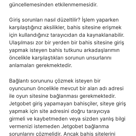
güncellemesinden etkilenmemesidir.
Giriş sorunları nasıl düzeltilir? İşlem yaparken
karşılaştığınız aksilikler, bahis sitesine erişmek
için kullandığınız tarayıcıdan da kaynaklanabilir.
Ulaşılması zor bir yerden bir bahis sitesine giriş
yapmak isteyen bahis tutkunu arkadaşlarımın
öncelikle karşılaştıkları sorunun unsurlarını
anlamaları gerekmektedir.
Bağlantı sorununu çözmek isteyen bir
oyuncunun öncelikle mevcut bir alan adı adresi
ile oyun sitesine bağlanması gerekmektedir.
Jetgobet giriş yapamayan bahisçiler, siteye giriş
yapmak için site adresini doğru tarayıcıya
girmeli ve kaybetmeden veya sizden yanlış bilgi
vermenizi istemeden Jetgobet bağlanma
sorunlarını çözmelidir. Ancak bahis sitelerini