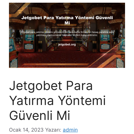
Jetgobet Para
Yatırma Yöntemi
Güvenli Mi
Ocak 14, 2023
Yazarı:
admin