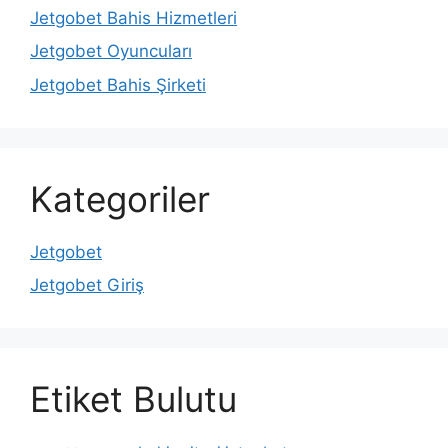
Jetgobet Bahis Hizmetleri
Jetgobet Oyuncuları
Jetgobet Bahis Şirketi
Kategoriler
Jetgobet
Jetgobet Giriş
Etiket Bulutu