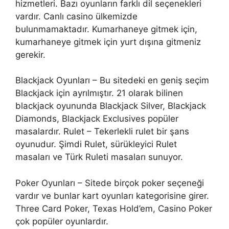
hizmetleri. Bazı oyunların farklı dil seçenekleri
vardır. Canlı casino ülkemizde
bulunmamaktadır. Kumarhaneye gitmek için,
kumarhaneye gitmek için yurt dışına gitmeniz
gerekir.
Blackjack Oyunları – Bu sitedeki en geniş seçim
Blackjack için ayrılmıştır. 21 olarak bilinen
blackjack oyununda Blackjack Silver, Blackjack
Diamonds, Blackjack Exclusives popüler
masalardır. Rulet – Tekerlekli rulet bir şans
oyunudur. Şimdi Rulet, sürükleyici Rulet
masaları ve Türk Ruleti masaları sunuyor.
Poker Oyunları – Sitede birçok poker seçeneği
vardır ve bunlar kart oyunları kategorisine girer.
Three Card Poker, Texas Hold’em, Casino Poker
çok popüler oyunlardır.