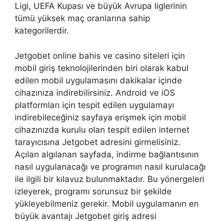
Ligi, UEFA Kupası ve büyük Avrupa liglerinin
tümü yüksek maç oranlarına sahip
kategorilerdir.
Jetgobet online bahis ve casino siteleri için
mobil giriş teknolojilerinden biri olarak kabul
edilen mobil uygulamasını dakikalar içinde
cihazınıza indirebilirsiniz. Android ve iOS
platformları için tespit edilen uygulamayı
indirebileceğiniz sayfaya erişmek için mobil
cihazınızda kurulu olan tespit edilen internet
tarayıcısına Jetgobet adresini girmelisiniz.
Açılan algılanan sayfada, indirme bağlantısının
nasıl uygulanacağı ve programın nasıl kurulacağı
ile ilgili bir kılavuz bulunmaktadır. Bu yönergeleri
izleyerek, programı sorunsuz bir şekilde
yükleyebilmeniz gerekir. Mobil uygulamanın en
büyük avantajı Jetgobet giriş adresi