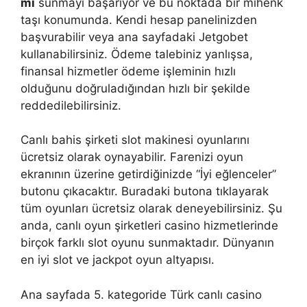
mi
sunmayı başarıyor ve bu noktada bir mihenk
taşı konumunda. Kendi hesap panelinizden
başvurabilir veya ana sayfadaki Jetgobet
kullanabilirsiniz. Ödeme talebiniz yanlışsa,
finansal hizmetler ödeme işleminin hızlı
olduğunu doğruladığından hızlı bir şekilde
reddedilebilirsiniz.
Canlı bahis şirketi slot makinesi oyunlarını
ücretsiz olarak oynayabilir. Farenizi oyun
ekranının üzerine getirdiğinizde “İyi eğlenceler”
butonu çıkacaktır. Buradaki butona tıklayarak
tüm oyunları ücretsiz olarak deneyebilirsiniz. Şu
anda, canlı oyun şirketleri casino hizmetlerinde
birçok farklı slot oyunu sunmaktadır. Dünyanın
en iyi slot ve jackpot oyun altyapısı.
Ana sayfada 5. kategoride Türk canlı casino