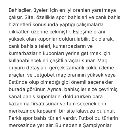
Bahisçiler, üyeleri için en iyi oranları yaratmaya
çalışır. Site, özellikle spor bahisleri ve canlı bahis
hizmetleri konusunda yaptığı çalışmalarla
dikkatleri üzerine çekmiştir. Eşleşme oranı
yüksek olan kuponlar doldurulabilir. Ek olarak,
canlı bahis siteleri, kumarbazların ve
kumarbazların kuponları yerine getirmek için
kullanabilecekleri çeşitli araçlar sunar. Maç
duyuru detayları, gerçek zamanlı çoklu izleme
araçları ve Jetgobet maç oranının yüksek veya
üstünde olup olmadığı gibi önemli seçenekler
burada görünür. Ayrıca, bahisçiler size çevrimiçi
sanal bahis kuponlarını doldururken para
kazanma fırsatı sunar ve tüm seçeneklerin
merkezinde kapsamlı bir site kılavuzu bulunur.
Farklı spor bahis türleri vardır. Futbol bu türlerin
merkezinde yer alır. Bu nedenle Şampiyonlar