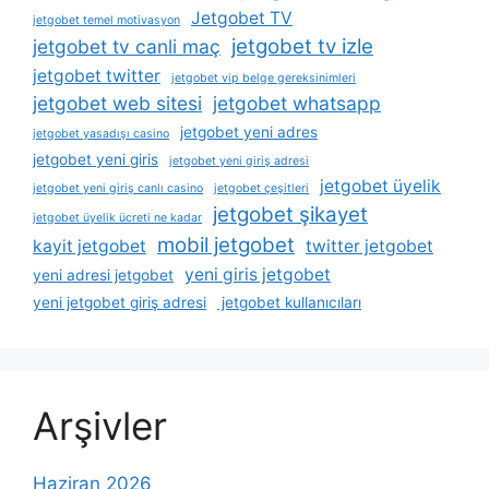
Jetgobet TV
jetgobet temel motivasyon
jetgobet tv izle
jetgobet tv canli maç
jetgobet twitter
jetgobet vip belge gereksinimleri
jetgobet web sitesi
jetgobet whatsapp
jetgobet yeni adres
jetgobet yasadışı casino
jetgobet yeni giris
jetgobet yeni giriş adresi
jetgobet üyelik
jetgobet yeni giriş canlı casino
jetgobet çeşitleri
jetgobet şikayet
jetgobet üyelik ücreti ne kadar
mobil jetgobet
kayit jetgobet
twitter jetgobet
yeni giris jetgobet
yeni adresi jetgobet
yeni jetgobet giriş adresi
jetgobet kullanıcıları
Arşivler
Haziran 2026