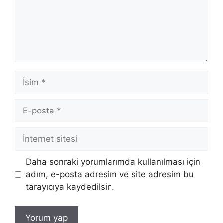
İsim
E-
posta
İnternet
sitesi
Daha sonraki yorumlarımda kullanılması için
adım, e-posta adresim ve site adresim bu
tarayıcıya kaydedilsin.