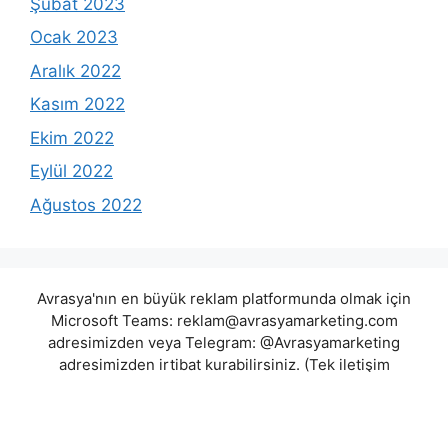
Şubat 2023
Ocak 2023
Aralık 2022
Kasım 2022
Ekim 2022
Eylül 2022
Ağustos 2022
Avrasya'nın en büyük reklam platformunda olmak için
Microsoft Teams:
reklam@avrasyamarketing.com
adresimizden veya Telegram: @Avrasyamarketing
adresimizden irtibat kurabilirsiniz. (Tek iletişim
adreslerimiz teams / telegram ve mail adresimizdir.
Harici hiçbir iletişim adresimiz bulunmamaktadır.
Lütfen itibar etmeyiniz.) Türkiye yasalarına göre 7258