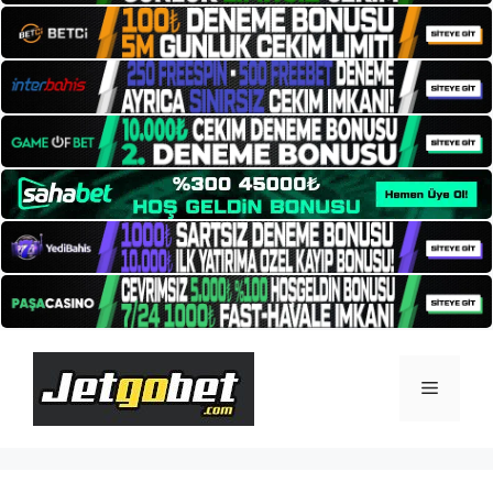
İçeriğe
atla
Menü