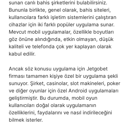
sunan canlı bahis şirketlerini bulabilirsiniz.
Bununla birlikte, genel olarak, bahis siteleri,
kullanıcılara farklı işletim sistemlerini çalıştıran
cihazlar için iki farklı popüler uygulama sunar.
Mevcut mobil uygulamalar, özellikle boyutları
göz önüne alındığında, etkin olmayan, düşük
kaliteli ve telefonda çok yer kaplayan olarak
kabul edilir.
Ancak söz konusu uygulama için Jetgobet
firması tamamen kişiye özel bir uygulama şekli
sunuyor. Şirket, casinolar, slot makineleri, poker
ve diğer oyunlar için özel Android uygulamaları
geliştirmiştir. Bu durumda, mobil oyun
kullanıcıları doğal olarak uygulamanın
özelliklerini, faydalarını ve nasıl indirileceğini
bilmek isterler.