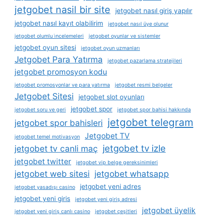
jetgobet nasil bir site
jetgobet nasıl giriş yapılır
jetgobet nasıl kayıt olabilirim
jetgobet nasıl üye olunur
jetgobet olumlu i̇ncelemeleri
jetgobet oyunlar ve sistemler
jetgobet oyun sitesi
jetgobet oyun uzmanları
Jetgobet Para Yatırma
jetgobet pazarlama stratejileri
jetgobet promosyon kodu
jetgobet promosyonlar ve para yatırma
jetgobet resmi belgeler
Jetgobet Sitesi
jetgobet slot oyunları
jetgobet spor
jetgobet soru ve geri
jetgobet spor bahisi hakkında
jetgobet telegram
jetgobet spor bahisleri
Jetgobet TV
jetgobet temel motivasyon
jetgobet tv izle
jetgobet tv canli maç
jetgobet twitter
jetgobet vip belge gereksinimleri
jetgobet web sitesi
jetgobet whatsapp
jetgobet yeni adres
jetgobet yasadışı casino
jetgobet yeni giris
jetgobet yeni giriş adresi
jetgobet üyelik
jetgobet yeni giriş canlı casino
jetgobet çeşitleri