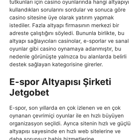
tutkunları için casino oyunlarında hangi altyapıyı
kullandıkları sorularını sordular ve sonuca göre
casino sitesine üye olarak yatırım yapmak
istediler. Fazla altyapı firmasının merkezi bir
adreste çalıştığını söyledi. Bununla birlikte, bu
altyapı sağlayıcıları casinolar, e-sporlar ve sanal
oyunlar gibi casino oynamaya adanmıştır, bu
nedenle görünüşte yalnızca bu alanlarda belirli
destek sağlayan kategorisine girerler.
E-spor Altyapısı Şirketi
Jetgobet
E-spor, son yıllarda en çok izlenen ve en çok
oynanan çevrimiçi oyunlar ile en hızlı büyüyen
organizasyon seçildi. Ayrıca sitenin hızlı ve güçlü
altyapısı sayesinde en hızlı web sitelerine ve
daha sorunsuz bahis hizmetlerine