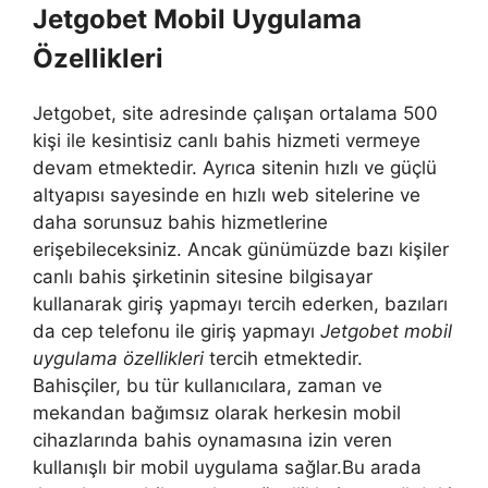
Jetgobet Mobil Uygulama
Özellikleri
Jetgobet, site adresinde çalışan ortalama 500
kişi ile kesintisiz canlı bahis hizmeti vermeye
devam etmektedir. Ayrıca sitenin hızlı ve güçlü
altyapısı sayesinde en hızlı web sitelerine ve
daha sorunsuz bahis hizmetlerine
erişebileceksiniz. Ancak günümüzde bazı kişiler
canlı bahis şirketinin sitesine bilgisayar
kullanarak giriş yapmayı tercih ederken, bazıları
da cep telefonu ile giriş yapmayı
Jetgobet mobil
uygulama özellikleri
tercih etmektedir.
Bahisçiler, bu tür kullanıcılara, zaman ve
mekandan bağımsız olarak herkesin mobil
cihazlarında bahis oynamasına izin veren
kullanışlı bir mobil uygulama sağlar.Bu arada