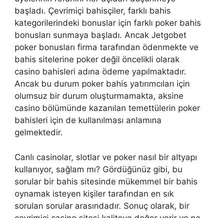
başladı. Çevrimiçi bahisçiler, farklı bahis
kategorilerindeki bonuslar için farklı poker bahis
bonusları sunmaya başladı. Ancak Jetgobet
poker bonusları firma tarafından ödenmekte ve
bahis sitelerine poker değil öncelikli olarak
casino bahisleri adına ödeme yapılmaktadır.
Ancak bu durum poker bahis yatırımcıları için
olumsuz bir durum oluşturmamakta, aksine
casino bölümünde kazanılan temettülerin poker
bahisleri için de kullanılması anlamına
gelmektedir.
Canlı casinolar, slotlar ve poker nasıl bir altyapı
kullanıyor, sağlam mı? Gördüğünüz gibi, bu
sorular bir bahis sitesinde mükemmel bir bahis
oynamak isteyen kişiler tarafından en sık
sorulan sorular arasındadır. Sonuç olarak, bir
çevrimiçi casino sitesi kaliteye değer verir ve ne