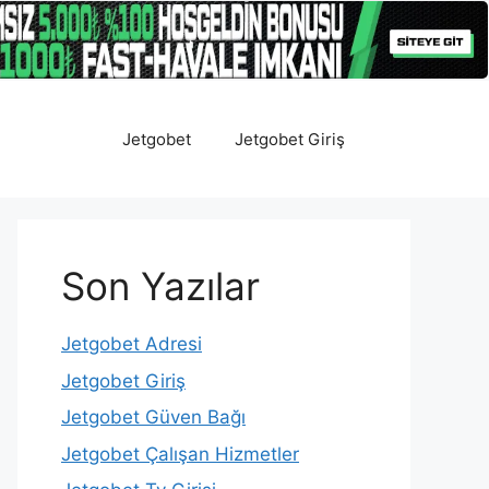
Jetgobet
Jetgobet Giriş
Son Yazılar
Jetgobet Adresi
Jetgobet Giriş
Jetgobet Güven Bağı
Jetgobet Çalışan Hizmetler