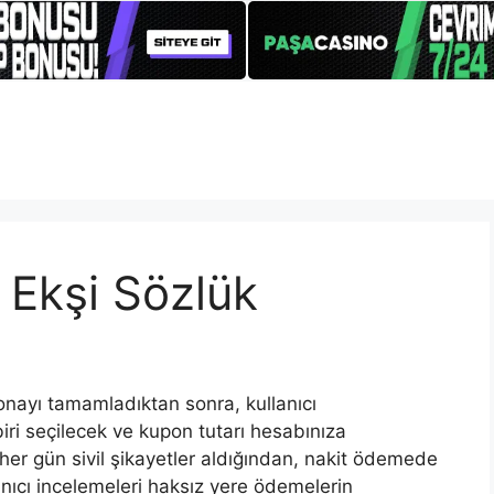
 Ekşi Sözlük
onayı tamamladıktan sonra, kullanıcı
ri seçilecek ve kupon tutarı hesabınıza
u her gün sivil şikayetler aldığından, nakit ödemede
lanıcı incelemeleri haksız yere ödemelerin