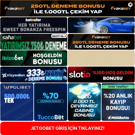
×
JETGOBET GİRİŞ İÇİN TIKLAYINIZ!