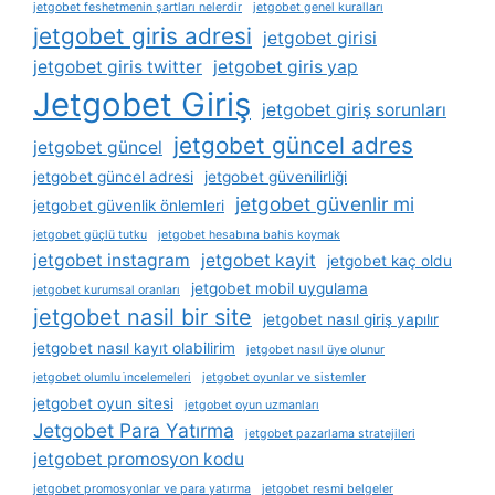
jetgobet feshetmenin şartları nelerdir
jetgobet genel kuralları
jetgobet giris adresi
jetgobet girisi
jetgobet giris twitter
jetgobet giris yap
Jetgobet Giriş
jetgobet giriş sorunları
jetgobet güncel adres
jetgobet güncel
jetgobet güncel adresi
jetgobet güvenilirliği
jetgobet güvenlir mi
jetgobet güvenlik önlemleri
jetgobet güçlü tutku
jetgobet hesabına bahis koymak
jetgobet instagram
jetgobet kayit
jetgobet kaç oldu
jetgobet mobil uygulama
jetgobet kurumsal oranları
jetgobet nasil bir site
jetgobet nasıl giriş yapılır
jetgobet nasıl kayıt olabilirim
jetgobet nasıl üye olunur
jetgobet olumlu i̇ncelemeleri
jetgobet oyunlar ve sistemler
jetgobet oyun sitesi
jetgobet oyun uzmanları
Jetgobet Para Yatırma
jetgobet pazarlama stratejileri
jetgobet promosyon kodu
jetgobet promosyonlar ve para yatırma
jetgobet resmi belgeler