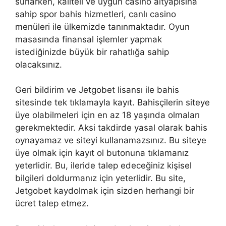
sunarken, kaliteli ve uygun casino altyapısına
sahip spor bahis hizmetleri, canlı casino
menüleri ile ülkemizde tanınmaktadır. Oyun
masasında finansal işlemler yapmak
istediğinizde büyük bir rahatlığa sahip
olacaksınız.
Geri bildirim ve Jetgobet lisansı ile bahis
sitesinde tek tıklamayla kayıt. Bahisçilerin siteye
üye olabilmeleri için en az 18 yaşında olmaları
gerekmektedir. Aksi takdirde yasal olarak bahis
oynayamaz ve siteyi kullanamazsınız. Bu siteye
üye olmak için kayıt ol butonuna tıklamanız
yeterlidir. Bu, ileride talep edeceğiniz kişisel
bilgileri doldurmanız için yeterlidir. Bu site,
Jetgobet kaydolmak için sizden herhangi bir
ücret talep etmez.