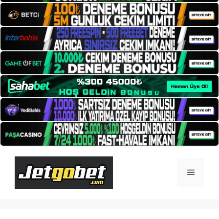
İçeriğe
atla
Menü