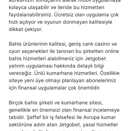
kolayca ulaşabilir ve ileride bu hizmetten
faydalanabilirsiniz. Ücretsiz olan uygulama çok
hızlı açılıyor ve oyunun donmayan kalitesiyle
dikkat çekiyor.
Bahis ürünlerinin kalitesi, geniş canlı casino ve
oyun seçenekleri ile tanınan bu şirketten online
bahis hizmetleri alabilmeniz için Jetgobet
yatırım uygulaması hakkında detaylı bilgi
vereceğiz. Ünlü kumarhane hizmetleri. Özellikle
siteye yeni üye olmayı planlayan abonelerimiz
için finansal uygulamalar çok önemlidir.
Birçok bahis şirketi ve kumarhane sitesi,
genellikle en önemsizi olan finansal incelemeye
tabidir. Şeffaf bir iş felsefesi ile Avrupa kumar
sektörüne adım atan Jetgobet, yasal hizmetler