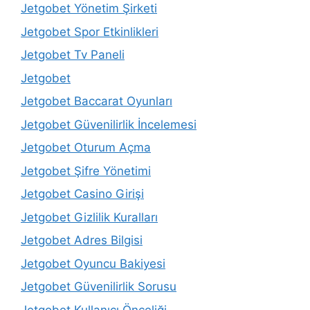
Jetgobet Yönetim Şirketi
Jetgobet Spor Etkinlikleri
Jetgobet Tv Paneli
Jetgobet
Jetgobet Baccarat Oyunları
Jetgobet Güvenilirlik İncelemesi
Jetgobet Oturum Açma
Jetgobet Şifre Yönetimi
Jetgobet Casino Girişi
Jetgobet Gizlilik Kuralları
Jetgobet Adres Bilgisi
Jetgobet Oyuncu Bakiyesi
Jetgobet Güvenilirlik Sorusu
Jetgobet Kullanıcı Önceliği