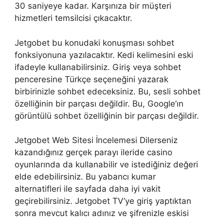
30 saniyeye kadar. Karşınıza bir müşteri
hizmetleri temsilcisi çıkacaktır.
Jetgobet bu konudaki konuşması sohbet
fonksiyonuna yazılacaktır. Kedi kelimesini eski
ifadeyle kullanabilirsiniz. Giriş veya sohbet
penceresine Türkçe seçeneğini yazarak
birbirinizle sohbet edeceksiniz. Bu, sesli sohbet
özelliğinin bir parçası değildir. Bu, Google’ın
görüntülü sohbet özelliğinin bir parçası değildir.
Jetgobet Web Sitesi İncelemesi Dilerseniz
kazandığınız gerçek parayı ileride casino
oyunlarında da kullanabilir ve istediğiniz değeri
elde edebilirsiniz. Bu yabancı kumar
alternatifleri ile sayfada daha iyi vakit
geçirebilirsiniz. Jetgobet TV’ye giriş yaptıktan
sonra mevcut kalıcı adınız ve şifrenizle eskisi