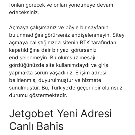
fonları görecek ve onları yönetmeye devam
edeceksiniz.
Açmaya çalışırsanız ve böyle bir sayfanın
bulunmadığını görürseniz endişelenmeyin. Siteyi
açmaya çalıştığınızda sitenin BTK tarafından
kapatıldığına dair bir yazı görürseniz
endişelenmeyin. Bu olumsuz mesajı
gördüğünüzde site kullanımdaydı ve giriş
yapmakta sorun yaşadınız. Erişim adresi
belirlenmiş, duyurulmuştur ve hizmete
sunulmuştur. Bu, Türkiye’de geçerli bir olumsuz
durumu göstermektedir.
Jetgobet Yeni Adresi
Canlı Bahis