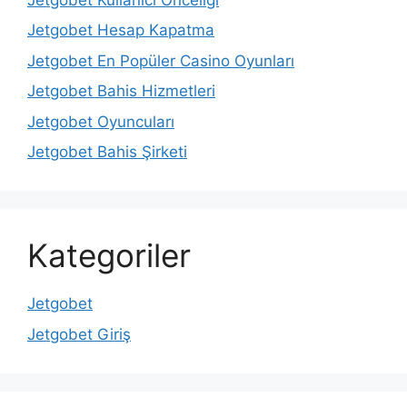
Jetgobet Hesap Kapatma
Jetgobet En Popüler Casino Oyunları
Jetgobet Bahis Hizmetleri
Jetgobet Oyuncuları
Jetgobet Bahis Şirketi
Kategoriler
Jetgobet
Jetgobet Giriş