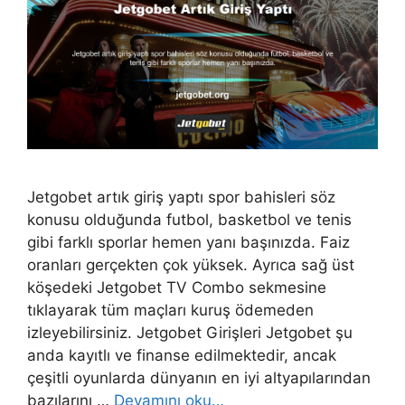
Jetgobet artık giriş yaptı spor bahisleri söz
konusu olduğunda futbol, ​​basketbol ve tenis
gibi farklı sporlar hemen yanı başınızda. Faiz
oranları gerçekten çok yüksek. Ayrıca sağ üst
köşedeki Jetgobet TV Combo sekmesine
tıklayarak tüm maçları kuruş ödemeden
izleyebilirsiniz. Jetgobet Girişleri Jetgobet şu
anda kayıtlı ve finanse edilmektedir, ancak
çeşitli oyunlarda dünyanın en iyi altyapılarından
bazılarını …
Devamını oku…