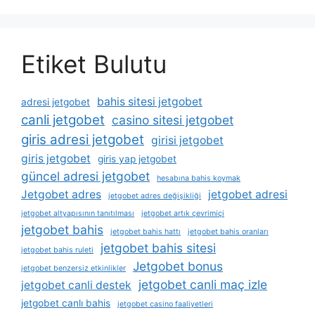
Etiket Bulutu
bahis sitesi jetgobet
adresi jetgobet
canli jetgobet
casino sitesi jetgobet
giris adresi jetgobet
girisi jetgobet
giris jetgobet
giris yap jetgobet
güncel adresi jetgobet
hesabına bahis koymak
Jetgobet adres
jetgobet adresi
jetgobet adres değişikliği
jetgobet altyapısının tanıtılması
jetgobet artık çevrimiçi
jetgobet bahis
jetgobet bahis hattı
jetgobet bahis oranları
jetgobet bahis sitesi
jetgobet bahis ruleti
Jetgobet bonus
jetgobet benzersiz etkinlikler
jetgobet canli maç izle
jetgobet canli destek
jetgobet canlı bahis
jetgobet casino faaliyetleri