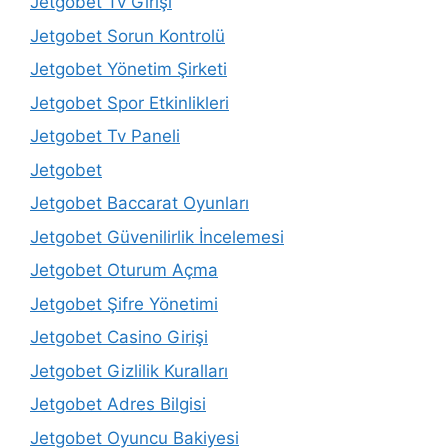
Jetgobet Tv Girişi
Jetgobet Sorun Kontrolü
Jetgobet Yönetim Şirketi
Jetgobet Spor Etkinlikleri
Jetgobet Tv Paneli
Jetgobet
Jetgobet Baccarat Oyunları
Jetgobet Güvenilirlik İncelemesi
Jetgobet Oturum Açma
Jetgobet Şifre Yönetimi
Jetgobet Casino Girişi
Jetgobet Gizlilik Kuralları
Jetgobet Adres Bilgisi
Jetgobet Oyuncu Bakiyesi