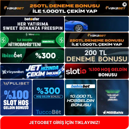
×
JETGOBET GİRİŞ İÇİN TIKLAYINIZ!