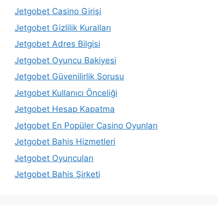
Jetgobet Casino Girişi
Jetgobet Gizlilik Kuralları
Jetgobet Adres Bilgisi
Jetgobet Oyuncu Bakiyesi
Jetgobet Güvenilirlik Sorusu
Jetgobet Kullanıcı Önceliği
Jetgobet Hesap Kapatma
Jetgobet En Popüler Casino Oyunları
Jetgobet Bahis Hizmetleri
Jetgobet Oyuncuları
Jetgobet Bahis Şirketi