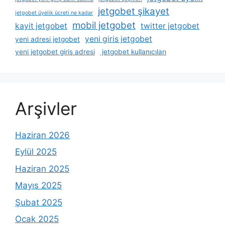
jetgobet şikayet
jetgobet üyelik ücreti ne kadar
mobil jetgobet
kayit jetgobet
twitter jetgobet
yeni giris jetgobet
yeni adresi jetgobet
yeni jetgobet giriş adresi
jetgobet kullanıcıları
Arşivler
Haziran 2026
Eylül 2025
Haziran 2025
Mayıs 2025
Şubat 2025
Ocak 2025