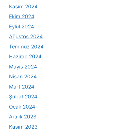
Kasım 2024
Ekim 2024
Eylül 2024
Ağustos 2024
Temmuz 2024
Haziran 2024
Mayıs 2024
Nisan 2024
Mart 2024
Şubat 2024
Ocak 2024
Aralık 2023
Kasım 2023