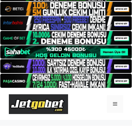
İçeriğe
atla
Menü