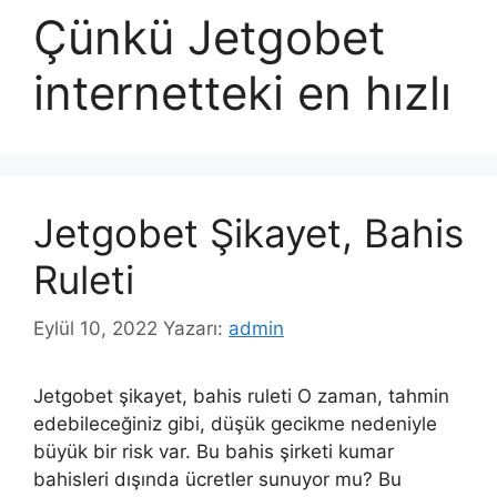
Çünkü Jetgobet
internetteki en hızlı
Jetgobet Şikayet, Bahis
Ruleti
Eylül 10, 2022
Yazarı:
admin
Jetgobet şikayet, bahis ruleti O zaman, tahmin
edebileceğiniz gibi, düşük gecikme nedeniyle
büyük bir risk var. Bu bahis şirketi kumar
bahisleri dışında ücretler sunuyor mu? Bu