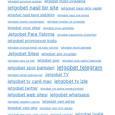
jetgobet mobil uygulama
jetgobet kurumsal oranları
jetgobet nasil bir site
jetgobet nasıl giriş yapılır
jetgobet nasıl kayıt olabilirim
jetgobet nasıl üye olunur
jetgobet olumlu i̇ncelemeleri
jetgobet oyunlar ve sistemler
jetgobet oyun sitesi
jetgobet oyun uzmanları
Jetgobet Para Yatırma
jetgobet pazarlama stratejileri
jetgobet promosyon kodu
jetgobet promosyonlar ve para yatırma
jetgobet resmi belgeler
Jetgobet Sitesi
jetgobet slot oyunları
jetgobet spor
jetgobet soru ve geri
jetgobet spor bahisi hakkında
jetgobet telegram
jetgobet spor bahisleri
Jetgobet TV
jetgobet temel motivasyon
jetgobet tv izle
jetgobet tv canli maç
jetgobet twitter
jetgobet vip belge gereksinimleri
jetgobet web sitesi
jetgobet whatsapp
jetgobet yeni adres
jetgobet yasadışı casino
jetgobet yeni giris
jetgobet yeni giriş adresi
jetgobet üyelik
jetgobet yeni giriş canlı casino
jetgobet çeşitleri