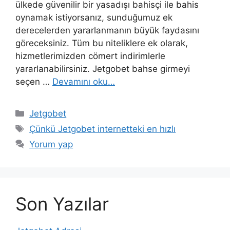
ülkede güvenilir bir yasadışı bahisçi ile bahis
oynamak istiyorsanız, sunduğumuz ek
derecelerden yararlanmanın büyük faydasını
göreceksiniz. Tüm bu niteliklere ek olarak,
hizmetlerimizden cömert indirimlerle
yararlanabilirsiniz. Jetgobet bahse girmeyi
seçen …
Devamını oku…
Kategoriler
Jetgobet
Etiketler
Çünkü Jetgobet internetteki en hızlı
Yorum yap
Son Yazılar