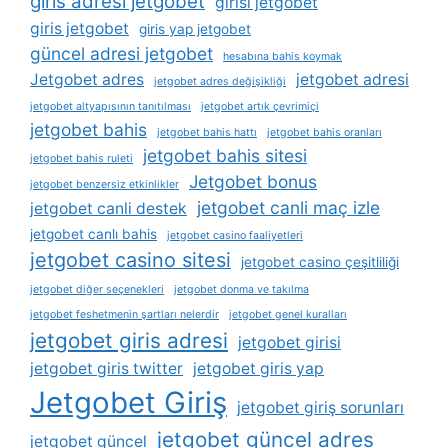
giris adresi jetgobet
girisi jetgobet
giris jetgobet
giris yap jetgobet
güncel adresi jetgobet
hesabına bahis koymak
Jetgobet adres
jetgobet adresi
jetgobet adres değişikliği
jetgobet altyapısının tanıtılması
jetgobet artık çevrimiçi
jetgobet bahis
jetgobet bahis hattı
jetgobet bahis oranları
jetgobet bahis sitesi
jetgobet bahis ruleti
Jetgobet bonus
jetgobet benzersiz etkinlikler
jetgobet canli maç izle
jetgobet canli destek
jetgobet canlı bahis
jetgobet casino faaliyetleri
jetgobet casino sitesi
jetgobet casino çeşitliliği
jetgobet diğer seçenekleri
jetgobet donma ve takılma
jetgobet feshetmenin şartları nelerdir
jetgobet genel kuralları
jetgobet giris adresi
jetgobet girisi
jetgobet giris twitter
jetgobet giris yap
Jetgobet Giriş
jetgobet giriş sorunları
jetgobet güncel adres
jetgobet güncel