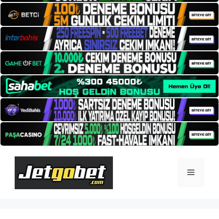
İçeriğe
atla
Menü