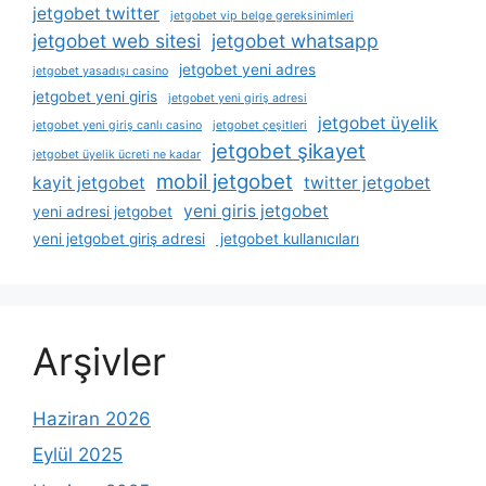
jetgobet twitter
jetgobet vip belge gereksinimleri
jetgobet web sitesi
jetgobet whatsapp
jetgobet yeni adres
jetgobet yasadışı casino
jetgobet yeni giris
jetgobet yeni giriş adresi
jetgobet üyelik
jetgobet yeni giriş canlı casino
jetgobet çeşitleri
jetgobet şikayet
jetgobet üyelik ücreti ne kadar
mobil jetgobet
kayit jetgobet
twitter jetgobet
yeni giris jetgobet
yeni adresi jetgobet
yeni jetgobet giriş adresi
jetgobet kullanıcıları
Arşivler
Haziran 2026
Eylül 2025