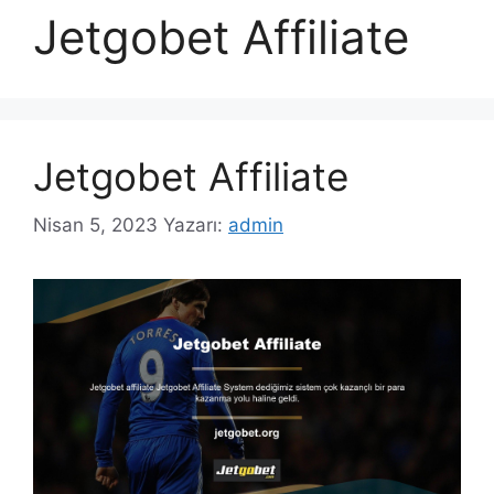
Jetgobet Affiliate
Jetgobet Affiliate
Nisan 5, 2023
Yazarı:
admin