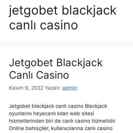
jetgobet blackjack
canlı casino
Jetgobet Blackjack
Canlı Casino
Kasım 9, 2022
Yazarı:
admin
Jetgobet blackjack canlı casino Blackjack
oyunlarını heyecanlı kılan web sitesi
hizmetlerinden biri de canlı casino hizmetidir.
Online bahisçiler, kullanıcılarına canlı casino