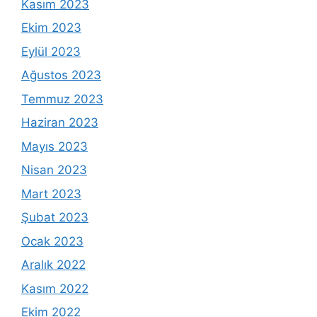
Kasım 2023
Ekim 2023
Eylül 2023
Ağustos 2023
Temmuz 2023
Haziran 2023
Mayıs 2023
Nisan 2023
Mart 2023
Şubat 2023
Ocak 2023
Aralık 2022
Kasım 2022
Ekim 2022