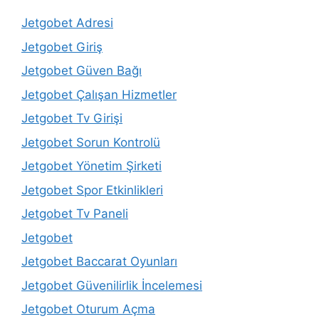
Jetgobet Adresi
Jetgobet Giriş
Jetgobet Güven Bağı
Jetgobet Çalışan Hizmetler
Jetgobet Tv Girişi
Jetgobet Sorun Kontrolü
Jetgobet Yönetim Şirketi
Jetgobet Spor Etkinlikleri
Jetgobet Tv Paneli
Jetgobet
Jetgobet Baccarat Oyunları
Jetgobet Güvenilirlik İncelemesi
Jetgobet Oturum Açma