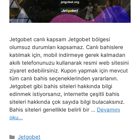
Jetgobet canlı kapsam Jetgobet bölgesi
olumsuz durumları kapsamaz. Canlı bahislere
katılmak için, mobil indirmeye gerek kalmadan
akıllı telefonunuzu kullanarak resmi web sitesini
ziyaret edebilirsiniz. Kupon yapmak için mevcut
tüm canlı bahis seçeneklerinden yararlanın.
Jetgobet gibi bahis siteleri hakkında bilgi
edinmek istiyorsanız, internette çeşitli bahis
siteleri hakkında çok sayıda bilgi bulacaksınız.
Bahis siteleri genellikle belirli bir …
Devamını
oku…
Kategoriler
Jetgobet