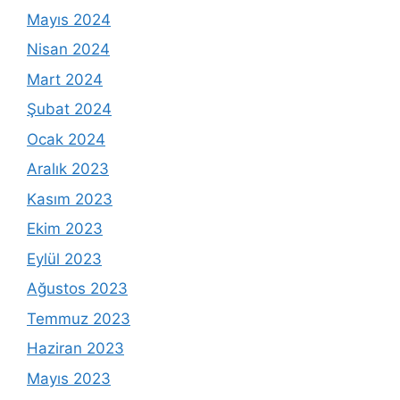
Mayıs 2024
Nisan 2024
Mart 2024
Şubat 2024
Ocak 2024
Aralık 2023
Kasım 2023
Ekim 2023
Eylül 2023
Ağustos 2023
Temmuz 2023
Haziran 2023
Mayıs 2023