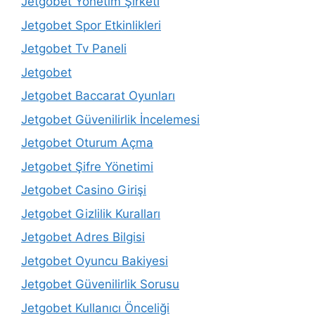
Jetgobet Yönetim Şirketi
Jetgobet Spor Etkinlikleri
Jetgobet Tv Paneli
Jetgobet
Jetgobet Baccarat Oyunları
Jetgobet Güvenilirlik İncelemesi
Jetgobet Oturum Açma
Jetgobet Şifre Yönetimi
Jetgobet Casino Girişi
Jetgobet Gizlilik Kuralları
Jetgobet Adres Bilgisi
Jetgobet Oyuncu Bakiyesi
Jetgobet Güvenilirlik Sorusu
Jetgobet Kullanıcı Önceliği