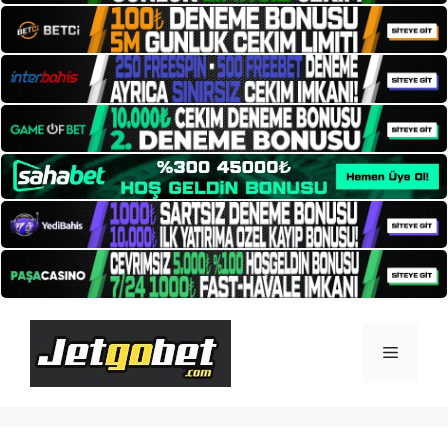
İçeriğe
atla
Menü