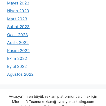
Mayıs 2023
Nisan 2023
Mart 2023
Şubat 2023
Ocak 2023
Aralık 2022
Kasım 2022
Ekim 2022
Eylül 2022
Ağustos 2022
Avrasya'nın en büyük reklam platformunda olmak için
Microsoft Teams:
reklam@avrasyamarketing.com