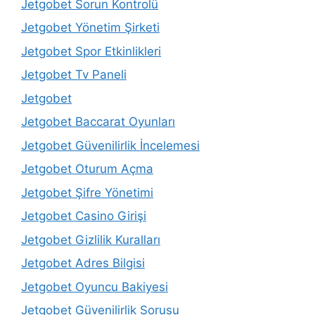
Jetgobet Sorun Kontrolü
Jetgobet Yönetim Şirketi
Jetgobet Spor Etkinlikleri
Jetgobet Tv Paneli
Jetgobet
Jetgobet Baccarat Oyunları
Jetgobet Güvenilirlik İncelemesi
Jetgobet Oturum Açma
Jetgobet Şifre Yönetimi
Jetgobet Casino Girişi
Jetgobet Gizlilik Kuralları
Jetgobet Adres Bilgisi
Jetgobet Oyuncu Bakiyesi
Jetgobet Güvenilirlik Sorusu