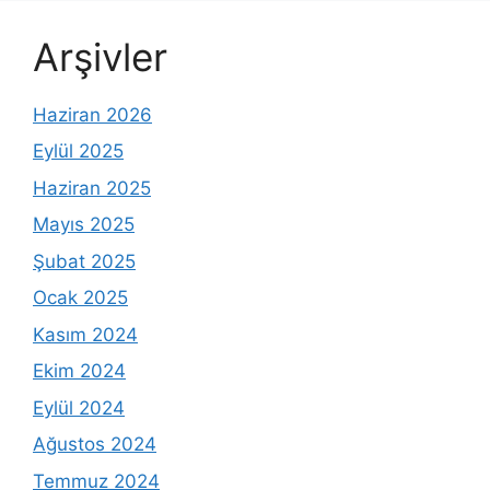
Arşivler
Haziran 2026
Eylül 2025
Haziran 2025
Mayıs 2025
Şubat 2025
Ocak 2025
Kasım 2024
Ekim 2024
Eylül 2024
Ağustos 2024
Temmuz 2024