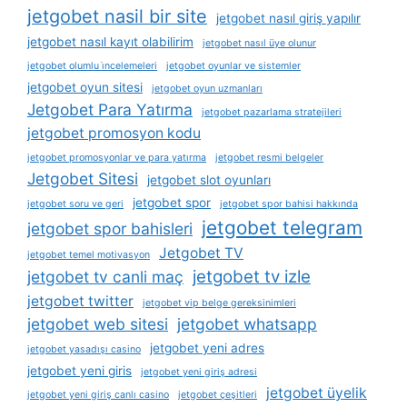
jetgobet nasil bir site
jetgobet nasıl giriş yapılır
jetgobet nasıl kayıt olabilirim
jetgobet nasıl üye olunur
jetgobet olumlu i̇ncelemeleri
jetgobet oyunlar ve sistemler
jetgobet oyun sitesi
jetgobet oyun uzmanları
Jetgobet Para Yatırma
jetgobet pazarlama stratejileri
jetgobet promosyon kodu
jetgobet promosyonlar ve para yatırma
jetgobet resmi belgeler
Jetgobet Sitesi
jetgobet slot oyunları
jetgobet spor
jetgobet soru ve geri
jetgobet spor bahisi hakkında
jetgobet telegram
jetgobet spor bahisleri
Jetgobet TV
jetgobet temel motivasyon
jetgobet tv izle
jetgobet tv canli maç
jetgobet twitter
jetgobet vip belge gereksinimleri
jetgobet web sitesi
jetgobet whatsapp
jetgobet yeni adres
jetgobet yasadışı casino
jetgobet yeni giris
jetgobet yeni giriş adresi
jetgobet üyelik
jetgobet yeni giriş canlı casino
jetgobet çeşitleri