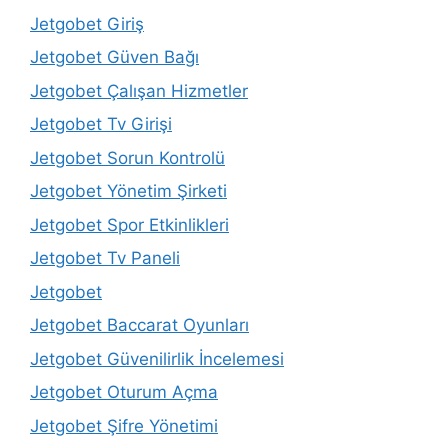
Jetgobet Giriş
Jetgobet Güven Bağı
Jetgobet Çalışan Hizmetler
Jetgobet Tv Girişi
Jetgobet Sorun Kontrolü
Jetgobet Yönetim Şirketi
Jetgobet Spor Etkinlikleri
Jetgobet Tv Paneli
Jetgobet
Jetgobet Baccarat Oyunları
Jetgobet Güvenilirlik İncelemesi
Jetgobet Oturum Açma
Jetgobet Şifre Yönetimi