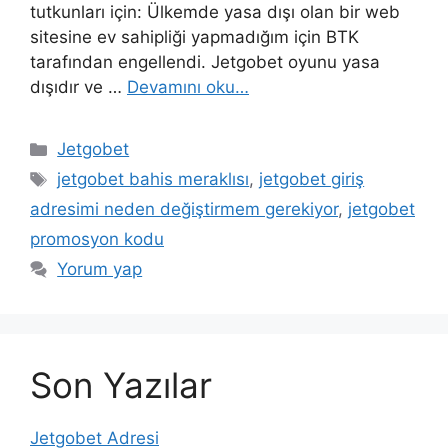
tutkunları için: Ülkemde yasa dışı olan bir web
sitesine ev sahipliği yapmadığım için BTK
tarafından engellendi. Jetgobet oyunu yasa
dışıdır ve …
Devamını oku…
Kategoriler
Jetgobet
Etiketler
jetgobet bahis meraklısı
,
jetgobet giriş
adresimi neden değiştirmem gerekiyor
,
jetgobet
promosyon kodu
Yorum yap
Son Yazılar
Jetgobet Adresi