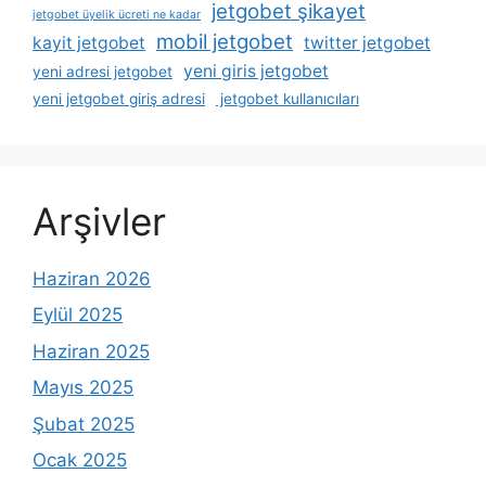
jetgobet şikayet
jetgobet üyelik ücreti ne kadar
mobil jetgobet
kayit jetgobet
twitter jetgobet
yeni giris jetgobet
yeni adresi jetgobet
yeni jetgobet giriş adresi
jetgobet kullanıcıları
Arşivler
Haziran 2026
Eylül 2025
Haziran 2025
Mayıs 2025
Şubat 2025
Ocak 2025