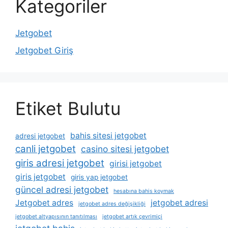
Kategoriler
Jetgobet
Jetgobet Giriş
Etiket Bulutu
bahis sitesi jetgobet
adresi jetgobet
canli jetgobet
casino sitesi jetgobet
giris adresi jetgobet
girisi jetgobet
giris jetgobet
giris yap jetgobet
güncel adresi jetgobet
hesabına bahis koymak
Jetgobet adres
jetgobet adresi
jetgobet adres değişikliği
jetgobet altyapısının tanıtılması
jetgobet artık çevrimiçi