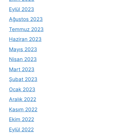
Eylül 2023
Ağustos 2023
Temmuz 2023
Haziran 2023
Mayıs 2023
Nisan 2023
Mart 2023
Şubat 2023
Ocak 2023
Aralık 2022
Kasım 2022
Ekim 2022
Eylül 2022