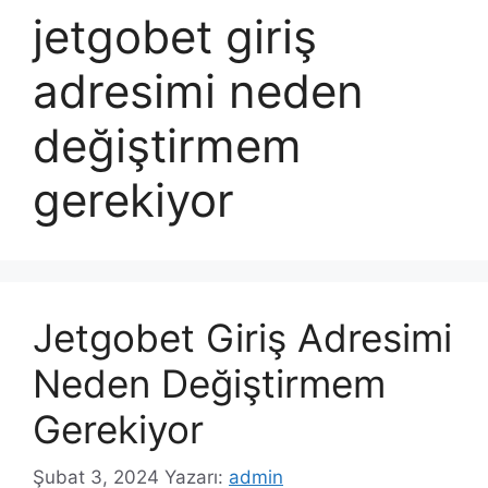
jetgobet giriş
adresimi neden
değiştirmem
gerekiyor
Jetgobet Giriş Adresimi
Neden Değiştirmem
Gerekiyor
Şubat 3, 2024
Yazarı:
admin