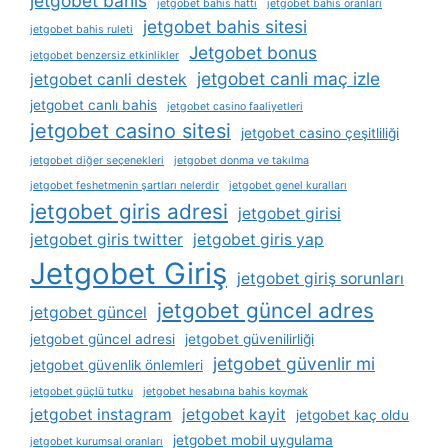
jetgobet bahis
jetgobet bahis hattı
jetgobet bahis oranları
jetgobet bahis sitesi
jetgobet bahis ruleti
Jetgobet bonus
jetgobet benzersiz etkinlikler
jetgobet canli maç izle
jetgobet canli destek
jetgobet canlı bahis
jetgobet casino faaliyetleri
jetgobet casino sitesi
jetgobet casino çeşitliliği
jetgobet diğer seçenekleri
jetgobet donma ve takılma
jetgobet feshetmenin şartları nelerdir
jetgobet genel kuralları
jetgobet giris adresi
jetgobet girisi
jetgobet giris twitter
jetgobet giris yap
Jetgobet Giriş
jetgobet giriş sorunları
jetgobet güncel adres
jetgobet güncel
jetgobet güncel adresi
jetgobet güvenilirliği
jetgobet güvenlir mi
jetgobet güvenlik önlemleri
jetgobet güçlü tutku
jetgobet hesabına bahis koymak
jetgobet instagram
jetgobet kayit
jetgobet kaç oldu
jetgobet mobil uygulama
jetgobet kurumsal oranları