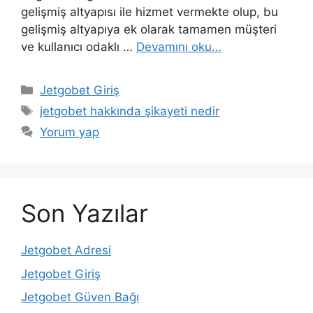
gelişmiş altyapısı ile hizmet vermekte olup, bu
gelişmiş altyapıya ek olarak tamamen müşteri
ve kullanıcı odaklı …
Devamını oku…
Kategoriler
Jetgobet Giriş
Etiketler
jetgobet hakkında şikayeti nedir
Yorum yap
Son Yazılar
Jetgobet Adresi
Jetgobet Giriş
Jetgobet Güven Bağı