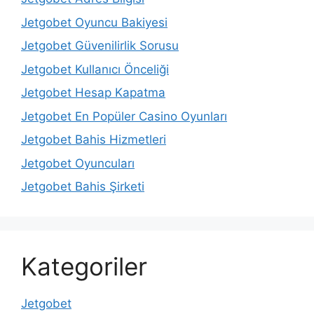
Jetgobet Oyuncu Bakiyesi
Jetgobet Güvenilirlik Sorusu
Jetgobet Kullanıcı Önceliği
Jetgobet Hesap Kapatma
Jetgobet En Popüler Casino Oyunları
Jetgobet Bahis Hizmetleri
Jetgobet Oyuncuları
Jetgobet Bahis Şirketi
Kategoriler
Jetgobet