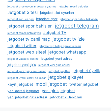
jetgobet promosyonlar ve para yatırma
jetgobet resmi belgeler
Jetgobet Sitesi
jetgobet slot oyunları
jetgobet spor
jetgobet soru ve geri
jetgobet spor bahisi hakkında
jetgobet telegram
jetgobet spor bahisleri
Jetgobet TV
jetgobet temel motivasyon
jetgobet tv izle
jetgobet tv canli maç
jetgobet twitter
jetgobet vip belge gereksinimleri
jetgobet web sitesi
jetgobet whatsapp
jetgobet yeni adres
jetgobet yasadışı casino
jetgobet yeni giris
jetgobet yeni giriş adresi
jetgobet üyelik
jetgobet yeni giriş canlı casino
jetgobet çeşitleri
jetgobet şikayet
jetgobet üyelik ücreti ne kadar
mobil jetgobet
kayit jetgobet
twitter jetgobet
yeni giris jetgobet
yeni adresi jetgobet
yeni jetgobet giriş adresi
jetgobet kullanıcıları