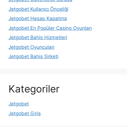
Jetgobet Kullanıcı Önceliği
Jetgobet Hesap Kapatma
Jetgobet En Popüler Casino Oyunları
Jetgobet Bahis Hizmetleri
Jetgobet Oyuncuları
Jetgobet Bahis Şirketi
Kategoriler
Jetgobet
Jetgobet Giriş