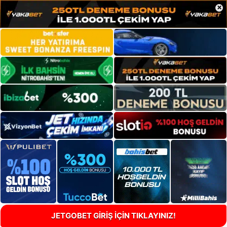
×
JETGOBET GİRİŞ İÇİN TIKLAYINIZ!