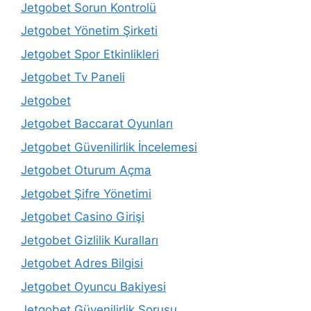
Jetgobet Sorun Kontrolü
Jetgobet Yönetim Şirketi
Jetgobet Spor Etkinlikleri
Jetgobet Tv Paneli
Jetgobet
Jetgobet Baccarat Oyunları
Jetgobet Güvenilirlik İncelemesi
Jetgobet Oturum Açma
Jetgobet Şifre Yönetimi
Jetgobet Casino Girişi
Jetgobet Gizlilik Kuralları
Jetgobet Adres Bilgisi
Jetgobet Oyuncu Bakiyesi
Jetgobet Güvenilirlik Sorusu