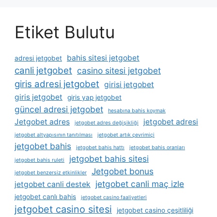
Etiket Bulutu
bahis sitesi jetgobet
adresi jetgobet
canli jetgobet
casino sitesi jetgobet
giris adresi jetgobet
girisi jetgobet
giris jetgobet
giris yap jetgobet
güncel adresi jetgobet
hesabına bahis koymak
Jetgobet adres
jetgobet adresi
jetgobet adres değişikliği
jetgobet altyapısının tanıtılması
jetgobet artık çevrimiçi
jetgobet bahis
jetgobet bahis hattı
jetgobet bahis oranları
jetgobet bahis sitesi
jetgobet bahis ruleti
Jetgobet bonus
jetgobet benzersiz etkinlikler
jetgobet canli maç izle
jetgobet canli destek
jetgobet canlı bahis
jetgobet casino faaliyetleri
jetgobet casino sitesi
jetgobet casino çeşitliliği