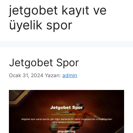
jetgobet kayıt ve
üyelik spor
Jetgobet Spor
Ocak 31, 2024
Yazarı:
admin