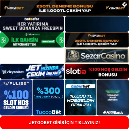
×
JETGOBET GİRİŞ İÇİN TIKLAYINIZ!