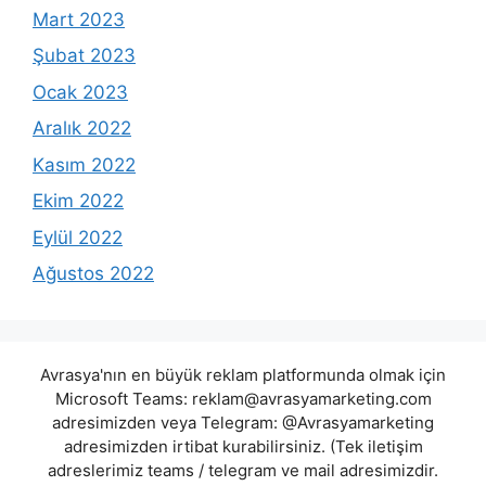
Mart 2023
Şubat 2023
Ocak 2023
Aralık 2022
Kasım 2022
Ekim 2022
Eylül 2022
Ağustos 2022
Avrasya'nın en büyük reklam platformunda olmak için
Microsoft Teams:
reklam@avrasyamarketing.com
adresimizden veya Telegram: @Avrasyamarketing
adresimizden irtibat kurabilirsiniz. (Tek iletişim
adreslerimiz teams / telegram ve mail adresimizdir.