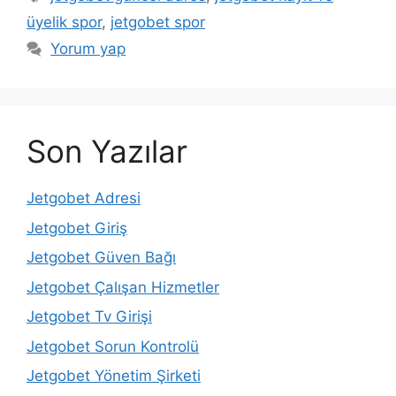
üyelik spor
,
jetgobet spor
Yorum yap
Son Yazılar
Jetgobet Adresi
Jetgobet Giriş
Jetgobet Güven Bağı
Jetgobet Çalışan Hizmetler
Jetgobet Tv Girişi
Jetgobet Sorun Kontrolü
Jetgobet Yönetim Şirketi