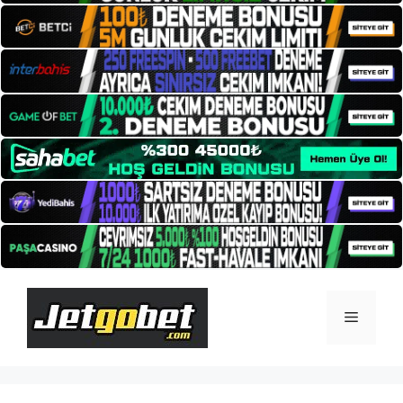
İçeriğe
atla
Menü