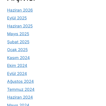
Haziran 2026
Eylül 2025
Haziran 2025
Mayıs 2025
Şubat 2025
Ocak 2025
Kasım 2024
Ekim 2024
Eylül 2024
Ağustos 2024
Temmuz 2024
Haziran 2024
Mayıs 2024