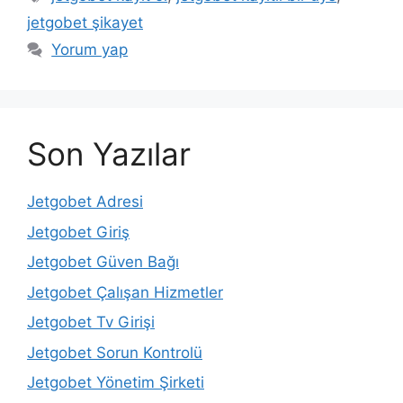
jetgobet şikayet
Yorum yap
Son Yazılar
Jetgobet Adresi
Jetgobet Giriş
Jetgobet Güven Bağı
Jetgobet Çalışan Hizmetler
Jetgobet Tv Girişi
Jetgobet Sorun Kontrolü
Jetgobet Yönetim Şirketi