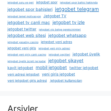
jetgobet spor
jetgobet soru ve geri
jetgobet spor bahisi hakkında
jetgobet telegram
jetgobet spor bahisleri
Jetgobet TV
jetgobet temel motivasyon
jetgobet tv izle
jetgobet tv canli maç
jetgobet twitter
jetgobet vip belge gereksinimleri
jetgobet web sitesi
jetgobet whatsapp
jetgobet yeni adres
jetgobet yasadışı casino
jetgobet yeni giris
jetgobet yeni giriş adresi
jetgobet üyelik
jetgobet yeni giriş canlı casino
jetgobet çeşitleri
jetgobet şikayet
jetgobet üyelik ücreti ne kadar
mobil jetgobet
kayit jetgobet
twitter jetgobet
yeni giris jetgobet
yeni adresi jetgobet
yeni jetgobet giriş adresi
jetgobet kullanıcıları
Arşivler