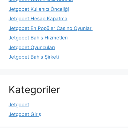
Jetgobet Kullanıcı Önceliği
Jetgobet Hesap Kapatma
Jetgobet En Popüler Casino Oyunları
Jetgobet Bahis Hizmetleri
Jetgobet Oyuncuları
Jetgobet Bahis Şirketi
Kategoriler
Jetgobet
Jetgobet Giriş