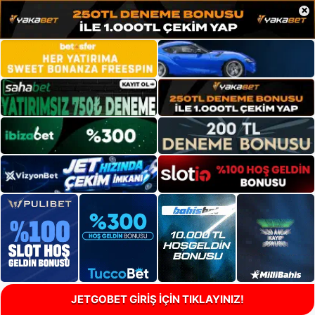
×
JETGOBET GİRİŞ İÇİN TIKLAYINIZ!