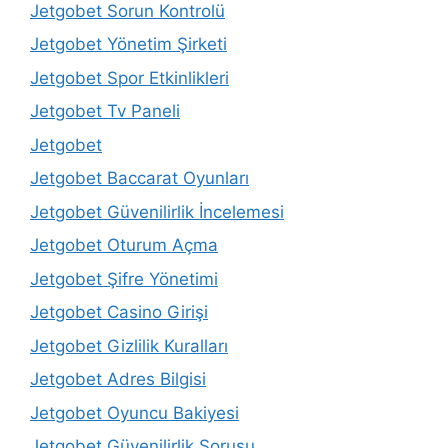
Jetgobet Sorun Kontrolü
Jetgobet Yönetim Şirketi
Jetgobet Spor Etkinlikleri
Jetgobet Tv Paneli
Jetgobet
Jetgobet Baccarat Oyunları
Jetgobet Güvenilirlik İncelemesi
Jetgobet Oturum Açma
Jetgobet Şifre Yönetimi
Jetgobet Casino Girişi
Jetgobet Gizlilik Kuralları
Jetgobet Adres Bilgisi
Jetgobet Oyuncu Bakiyesi
Jetgobet Güvenilirlik Sorusu