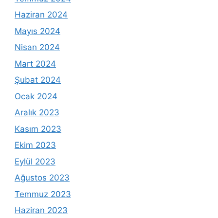
Haziran 2024
Mayıs 2024
Nisan 2024
Mart 2024
Şubat 2024
Ocak 2024
Aralık 2023
Kasım 2023
Ekim 2023
Eylül 2023
Ağustos 2023
Temmuz 2023
Haziran 2023