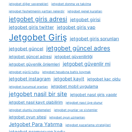
jetgobet diğer seçenekleri
jetgobet donma ve takılma
jetgobet feshetmenin şartları nelerdir
jetgobet genel kuralları
jetgobet giris adresi
jetgobet girisi
jetgobet giris twitter
jetgobet giris yap
Jetgobet Giriş
jetgobet giriş sorunları
jetgobet güncel adres
jetgobet güncel
jetgobet güncel adresi
jetgobet güvenilirliği
jetgobet güvenlir mi
jetgobet güvenlik önlemleri
jetgobet güçlü tutku
jetgobet hesabına bahis koymak
jetgobet instagram
jetgobet kayit
jetgobet kaç oldu
jetgobet mobil uygulama
jetgobet kurumsal oranları
jetgobet nasil bir site
jetgobet nasıl giriş yapılır
jetgobet nasıl kayıt olabilirim
jetgobet nasıl üye olunur
jetgobet olumlu i̇ncelemeleri
jetgobet oyunlar ve sistemler
jetgobet oyun sitesi
jetgobet oyun uzmanları
Jetgobet Para Yatırma
jetgobet pazarlama stratejileri
jetgobet promosyon kodu