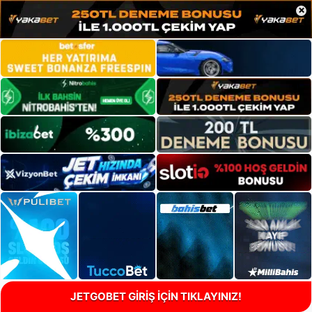
×
JETGOBET GİRİŞ İÇİN TIKLAYINIZ!