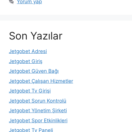
Yorum yap
Son Yazılar
Jetgobet Adresi
Jetgobet Giriş
Jetgobet Güven Bağı
Jetgobet Çalışan Hizmetler
Jetgobet Tv Girişi
Jetgobet Sorun Kontrolü
Jetgobet Yönetim Şirketi
Jetgobet Spor Etkinlikleri
Jetgobet Tv Paneli