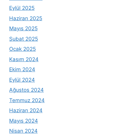
Eylül 2025
Haziran 2025
Mayıs 2025
Şubat 2025
Ocak 2025
Kasım 2024
Ekim 2024
Eylül 2024
Ağustos 2024
Temmuz 2024
Haziran 2024
Mayıs 2024
Nisan 2024