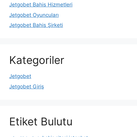
Jetgobet Bahis Hizmetleri
Jetgobet Oyuncuları
Jetgobet Bahis Şirketi
Kategoriler
Jetgobet
Jetgobet Giriş
Etiket Bulutu