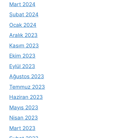
Mart 2024
Şubat 2024
Ocak 2024
Aralık 2023
Kasım 2023
Ekim 2023
Eylül 2023
Ağustos 2023
Temmuz 2023
Haziran 2023
Mayıs 2023
Nisan 2023
Mart 2023