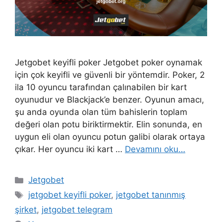
Jetgobet keyifli poker Jetgobet poker oynamak
için çok keyifli ve güvenli bir yöntemdir. Poker, 2
ila 10 oyuncu tarafından çalınabilen bir kart
oyunudur ve Blackjack’e benzer. Oyunun amacı,
şu anda oyunda olan tüm bahislerin toplam
değeri olan potu biriktirmektir. Elin sonunda, en
uygun eli olan oyuncu potun galibi olarak ortaya
çıkar. Her oyuncu iki kart …
Devamını oku…
Kategoriler
Jetgobet
Etiketler
jetgobet keyifli poker
,
jetgobet tanınmış
şirket
,
jetgobet telegram