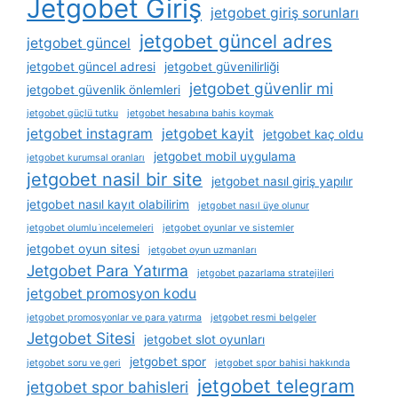
Jetgobet Giriş
jetgobet giriş sorunları
jetgobet güncel adres
jetgobet güncel
jetgobet güncel adresi
jetgobet güvenilirliği
jetgobet güvenlir mi
jetgobet güvenlik önlemleri
jetgobet güçlü tutku
jetgobet hesabına bahis koymak
jetgobet instagram
jetgobet kayit
jetgobet kaç oldu
jetgobet mobil uygulama
jetgobet kurumsal oranları
jetgobet nasil bir site
jetgobet nasıl giriş yapılır
jetgobet nasıl kayıt olabilirim
jetgobet nasıl üye olunur
jetgobet olumlu i̇ncelemeleri
jetgobet oyunlar ve sistemler
jetgobet oyun sitesi
jetgobet oyun uzmanları
Jetgobet Para Yatırma
jetgobet pazarlama stratejileri
jetgobet promosyon kodu
jetgobet promosyonlar ve para yatırma
jetgobet resmi belgeler
Jetgobet Sitesi
jetgobet slot oyunları
jetgobet spor
jetgobet soru ve geri
jetgobet spor bahisi hakkında
jetgobet telegram
jetgobet spor bahisleri