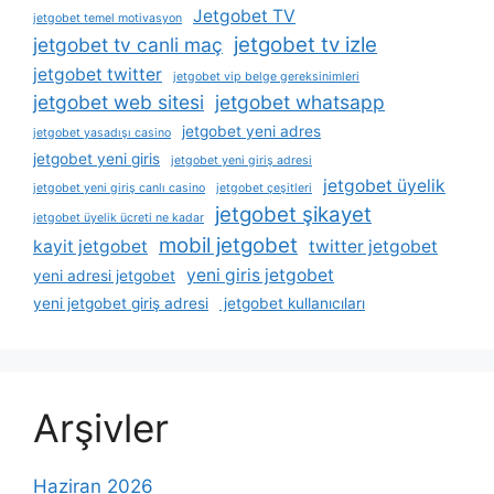
Jetgobet TV
jetgobet temel motivasyon
jetgobet tv izle
jetgobet tv canli maç
jetgobet twitter
jetgobet vip belge gereksinimleri
jetgobet web sitesi
jetgobet whatsapp
jetgobet yeni adres
jetgobet yasadışı casino
jetgobet yeni giris
jetgobet yeni giriş adresi
jetgobet üyelik
jetgobet yeni giriş canlı casino
jetgobet çeşitleri
jetgobet şikayet
jetgobet üyelik ücreti ne kadar
mobil jetgobet
kayit jetgobet
twitter jetgobet
yeni giris jetgobet
yeni adresi jetgobet
yeni jetgobet giriş adresi
jetgobet kullanıcıları
Arşivler
Haziran 2026