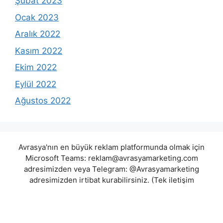
Şubat 2023
Ocak 2023
Aralık 2022
Kasım 2022
Ekim 2022
Eylül 2022
Ağustos 2022
Avrasya'nın en büyük reklam platformunda olmak için
Microsoft Teams:
reklam@avrasyamarketing.com
adresimizden veya Telegram: @Avrasyamarketing
adresimizden irtibat kurabilirsiniz. (Tek iletişim
adreslerimiz teams / telegram ve mail adresimizdir.
Harici hiçbir iletişim adresimiz bulunmamaktadır.
Lütfen itibar etmeyiniz.) Türkiye yasalarına göre 7258