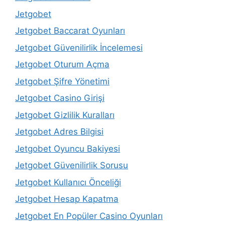
Jetgobet
Jetgobet Baccarat Oyunları
Jetgobet Güvenilirlik İncelemesi
Jetgobet Oturum Açma
Jetgobet Şifre Yönetimi
Jetgobet Casino Girişi
Jetgobet Gizlilik Kuralları
Jetgobet Adres Bilgisi
Jetgobet Oyuncu Bakiyesi
Jetgobet Güvenilirlik Sorusu
Jetgobet Kullanıcı Önceliği
Jetgobet Hesap Kapatma
Jetgobet En Popüler Casino Oyunları