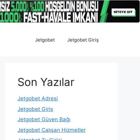
Jetgobet
Jetgobet Giriş
Son Yazılar
Jetgobet Adresi
Jetgobet Giriş
Jetgobet Güven Bağı
Jetgobet Çalışan Hizmetler