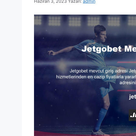
Haziran 3, 2023
Yazarı:
admin