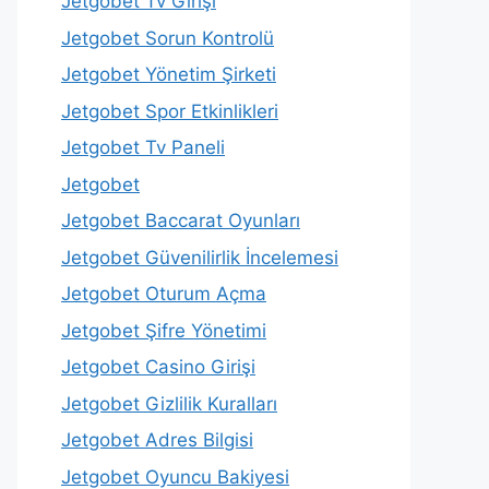
Jetgobet Tv Girişi
Jetgobet Sorun Kontrolü
Jetgobet Yönetim Şirketi
Jetgobet Spor Etkinlikleri
Jetgobet Tv Paneli
Jetgobet
Jetgobet Baccarat Oyunları
Jetgobet Güvenilirlik İncelemesi
Jetgobet Oturum Açma
Jetgobet Şifre Yönetimi
Jetgobet Casino Girişi
Jetgobet Gizlilik Kuralları
Jetgobet Adres Bilgisi
Jetgobet Oyuncu Bakiyesi