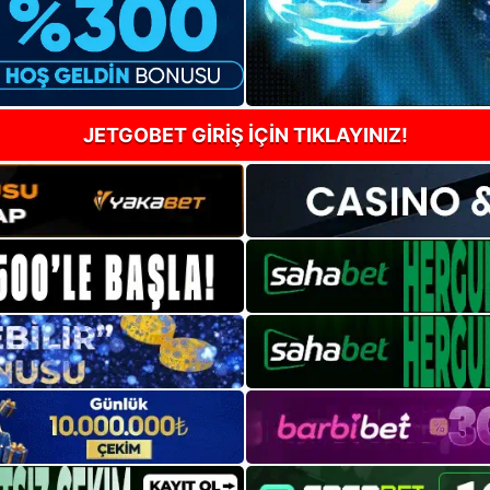
JETGOBET GİRİŞ İÇİN TIKLAYINIZ!