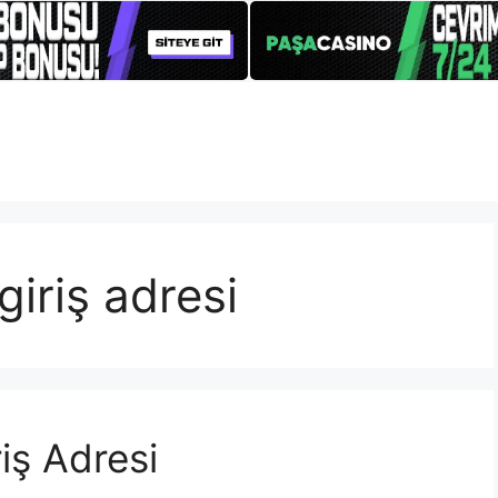
iriş adresi
iş Adresi