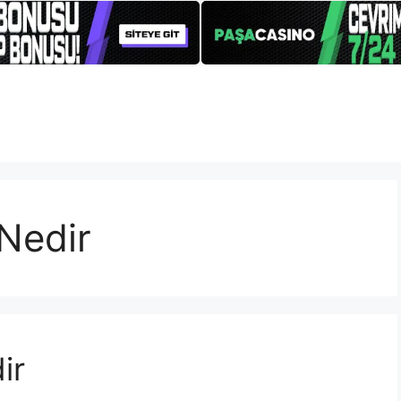
Nedir
ir