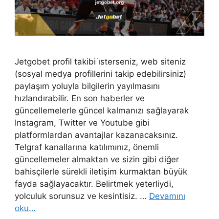
Jetgobet profil takibi i̇sterseniz, web siteniz
(sosyal medya profillerini takip edebilirsiniz)
paylaşım yoluyla bilgilerin yayılmasını
hızlandırabilir. En son haberler ve
güncellemelerle güncel kalmanızı sağlayarak
Instagram, Twitter ve Youtube gibi
platformlardan avantajlar kazanacaksınız.
Telgraf kanallarına katılımınız, önemli
güncellemeler almaktan ve sizin gibi diğer
bahisçilerle sürekli iletişim kurmaktan büyük
fayda sağlayacaktır. Belirtmek yeterliydi,
yolculuk sorunsuz ve kesintisiz. …
Devamını
oku…