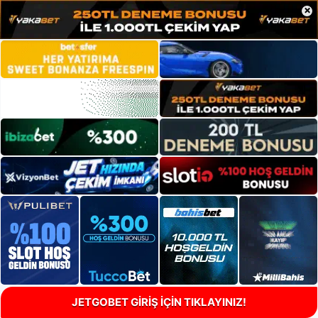
×
JETGOBET GİRİŞ İÇİN TIKLAYINIZ!