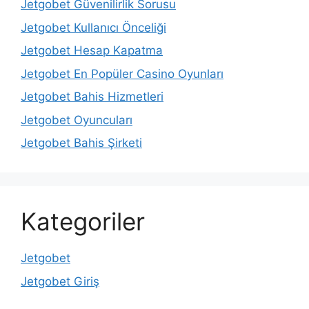
Jetgobet Güvenilirlik Sorusu
Jetgobet Kullanıcı Önceliği
Jetgobet Hesap Kapatma
Jetgobet En Popüler Casino Oyunları
Jetgobet Bahis Hizmetleri
Jetgobet Oyuncuları
Jetgobet Bahis Şirketi
Kategoriler
Jetgobet
Jetgobet Giriş