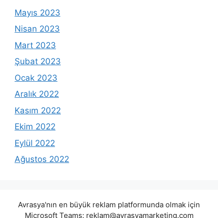
Mayıs 2023
Nisan 2023
Mart 2023
Şubat 2023
Ocak 2023
Aralık 2022
Kasım 2022
Ekim 2022
Eylül 2022
Ağustos 2022
Avrasya'nın en büyük reklam platformunda olmak için
Microsoft Teams:
reklam@avrasyamarketing.com