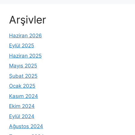
Arşivler
Haziran 2026
Eylül 2025
Haziran 2025
Mayıs 2025
Şubat 2025
Ocak 2025
Kasım 2024
Ekim 2024
Eylül 2024
Ağustos 2024