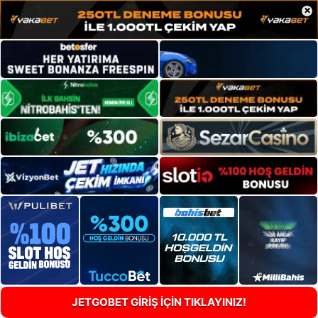
×
JETGOBET GİRİŞ İÇİN TIKLAYINIZ!