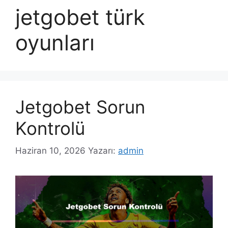
jetgobet türk
oyunları
Jetgobet Sorun
Kontrolü
Haziran 10, 2026
Yazarı:
admin