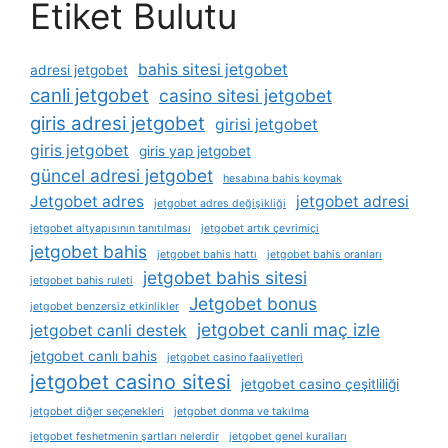
Etiket Bulutu
bahis sitesi jetgobet
adresi jetgobet
canli jetgobet
casino sitesi jetgobet
giris adresi jetgobet
girisi jetgobet
giris jetgobet
giris yap jetgobet
güncel adresi jetgobet
hesabına bahis koymak
Jetgobet adres
jetgobet adresi
jetgobet adres değişikliği
jetgobet altyapısının tanıtılması
jetgobet artık çevrimiçi
jetgobet bahis
jetgobet bahis hattı
jetgobet bahis oranları
jetgobet bahis sitesi
jetgobet bahis ruleti
Jetgobet bonus
jetgobet benzersiz etkinlikler
jetgobet canli maç izle
jetgobet canli destek
jetgobet canlı bahis
jetgobet casino faaliyetleri
jetgobet casino sitesi
jetgobet casino çeşitliliği
jetgobet diğer seçenekleri
jetgobet donma ve takılma
jetgobet feshetmenin şartları nelerdir
jetgobet genel kuralları