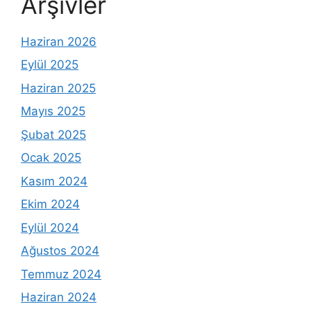
Arşivler
Haziran 2026
Eylül 2025
Haziran 2025
Mayıs 2025
Şubat 2025
Ocak 2025
Kasım 2024
Ekim 2024
Eylül 2024
Ağustos 2024
Temmuz 2024
Haziran 2024