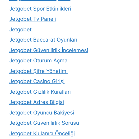
Jetgobet Spor Etkinlikleri
Jetgobet Tv Paneli
Jetgobet
Jetgobet Baccarat Oyunları
Jetgobet Güvenilirlik İncelemesi
Jetgobet Oturum Açma
Jetgobet Şifre Yönetimi
Jetgobet Casino Girişi
Jetgobet Gizlilik Kuralları
Jetgobet Adres Bilgisi
Jetgobet Oyuncu Bakiyesi
Jetgobet Güvenilirlik Sorusu
Jetgobet Kullanıcı Önceliği