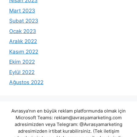
Nisan 2023
Mart 2023
Şubat 2023
Ocak 2023
Aralık 2022
Kasım 2022
Ekim 2022
Eylül 2022
Ağustos 2022
Avrasya'nın en büyük reklam platformunda olmak için
Microsoft Teams:
reklam@avrasyamarketing.com
adresimizden veya Telegram: @Avrasyamarketing
adresimizden irtibat kurabilirsiniz. (Tek iletişim