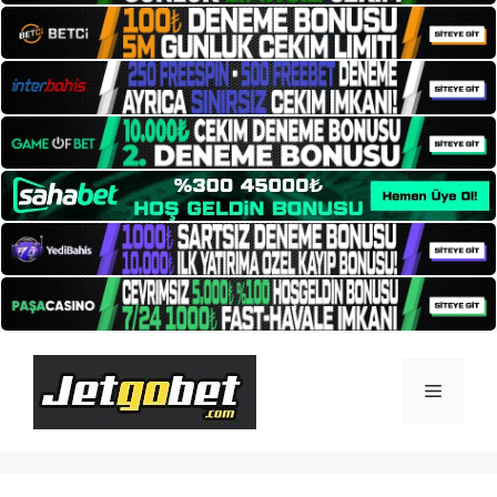
İçeriğe
atla
Menü