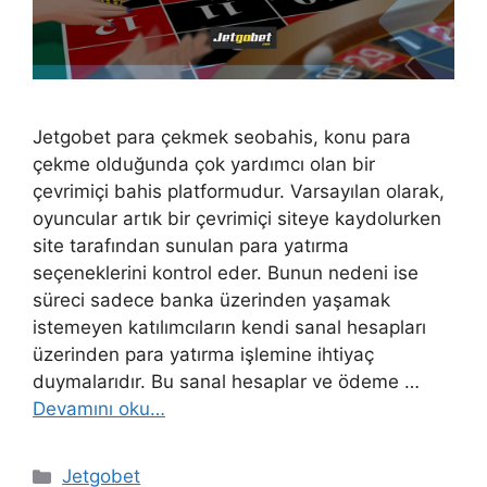
Jetgobet para çekmek seobahis, konu para
çekme olduğunda çok yardımcı olan bir
çevrimiçi bahis platformudur. Varsayılan olarak,
oyuncular artık bir çevrimiçi siteye kaydolurken
site tarafından sunulan para yatırma
seçeneklerini kontrol eder. Bunun nedeni ise
süreci sadece banka üzerinden yaşamak
istemeyen katılımcıların kendi sanal hesapları
üzerinden para yatırma işlemine ihtiyaç
duymalarıdır. Bu sanal hesaplar ve ödeme …
Devamını oku…
Kategoriler
Jetgobet