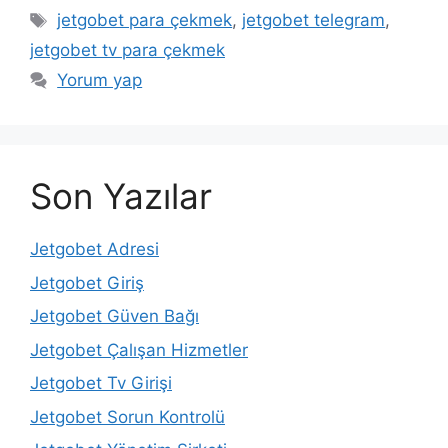
Etiketler
jetgobet para çekmek
,
jetgobet telegram
,
jetgobet tv para çekmek
Yorum yap
Son Yazılar
Jetgobet Adresi
Jetgobet Giriş
Jetgobet Güven Bağı
Jetgobet Çalışan Hizmetler
Jetgobet Tv Girişi
Jetgobet Sorun Kontrolü