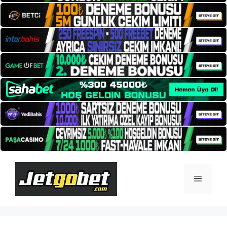
İçeriğe
atla
Menü