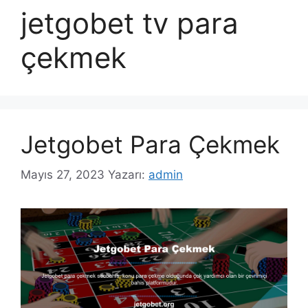
jetgobet tv para
çekmek
Jetgobet Para Çekmek
Mayıs 27, 2023
Yazarı:
admin