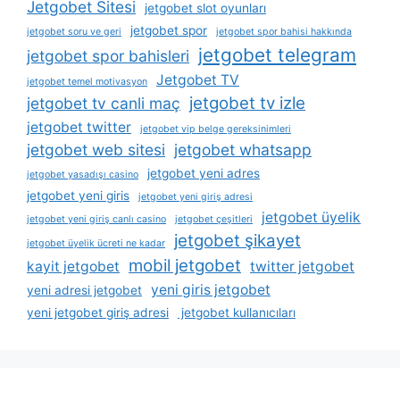
Jetgobet Sitesi
jetgobet slot oyunları
jetgobet spor
jetgobet soru ve geri
jetgobet spor bahisi hakkında
jetgobet telegram
jetgobet spor bahisleri
Jetgobet TV
jetgobet temel motivasyon
jetgobet tv izle
jetgobet tv canli maç
jetgobet twitter
jetgobet vip belge gereksinimleri
jetgobet web sitesi
jetgobet whatsapp
jetgobet yeni adres
jetgobet yasadışı casino
jetgobet yeni giris
jetgobet yeni giriş adresi
jetgobet üyelik
jetgobet yeni giriş canlı casino
jetgobet çeşitleri
jetgobet şikayet
jetgobet üyelik ücreti ne kadar
mobil jetgobet
kayit jetgobet
twitter jetgobet
yeni giris jetgobet
yeni adresi jetgobet
yeni jetgobet giriş adresi
jetgobet kullanıcıları