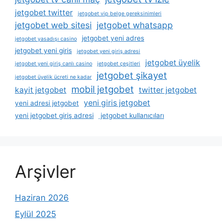
jetgobet twitter
jetgobet vip belge gereksinimleri
jetgobet web sitesi
jetgobet whatsapp
jetgobet yeni adres
jetgobet yasadışı casino
jetgobet yeni giris
jetgobet yeni giriş adresi
jetgobet üyelik
jetgobet yeni giriş canlı casino
jetgobet çeşitleri
jetgobet şikayet
jetgobet üyelik ücreti ne kadar
mobil jetgobet
kayit jetgobet
twitter jetgobet
yeni giris jetgobet
yeni adresi jetgobet
yeni jetgobet giriş adresi
jetgobet kullanıcıları
Arşivler
Haziran 2026
Eylül 2025