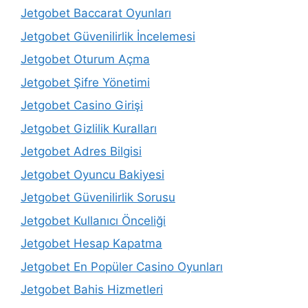
Jetgobet Baccarat Oyunları
Jetgobet Güvenilirlik İncelemesi
Jetgobet Oturum Açma
Jetgobet Şifre Yönetimi
Jetgobet Casino Girişi
Jetgobet Gizlilik Kuralları
Jetgobet Adres Bilgisi
Jetgobet Oyuncu Bakiyesi
Jetgobet Güvenilirlik Sorusu
Jetgobet Kullanıcı Önceliği
Jetgobet Hesap Kapatma
Jetgobet En Popüler Casino Oyunları
Jetgobet Bahis Hizmetleri