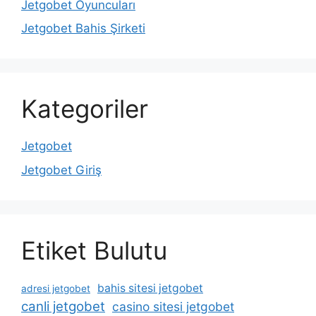
Jetgobet Oyuncuları
Jetgobet Bahis Şirketi
Kategoriler
Jetgobet
Jetgobet Giriş
Etiket Bulutu
bahis sitesi jetgobet
adresi jetgobet
canli jetgobet
casino sitesi jetgobet