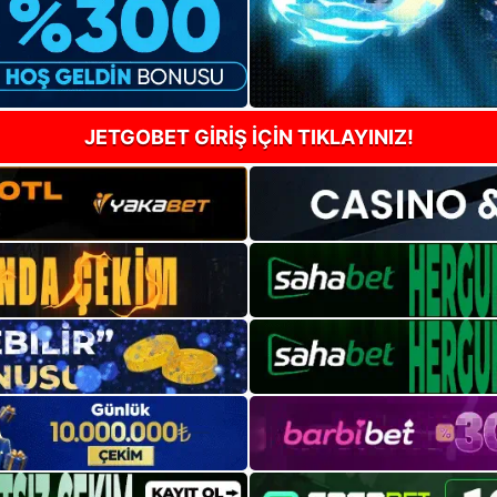
JETGOBET GİRİŞ İÇİN TIKLAYINIZ!