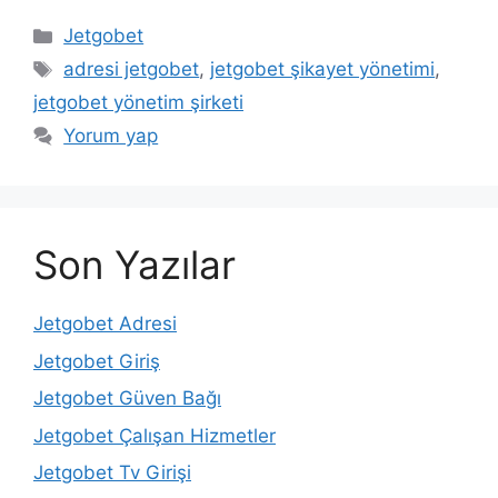
Kategoriler
Jetgobet
Etiketler
adresi jetgobet
,
jetgobet şikayet yönetimi
,
jetgobet yönetim şirketi
Yorum yap
Son Yazılar
Jetgobet Adresi
Jetgobet Giriş
Jetgobet Güven Bağı
Jetgobet Çalışan Hizmetler
Jetgobet Tv Girişi