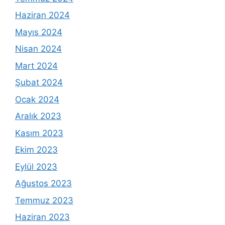
Haziran 2024
Mayıs 2024
Nisan 2024
Mart 2024
Şubat 2024
Ocak 2024
Aralık 2023
Kasım 2023
Ekim 2023
Eylül 2023
Ağustos 2023
Temmuz 2023
Haziran 2023