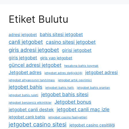
Etiket Bulutu
bahis sitesi jetgobet
adresi jetgobet
canli jetgobet
casino sitesi jetgobet
giris adresi jetgobet
girisi jetgobet
giris jetgobet
giris yap jetgobet
güncel adresi jetgobet
hesabına bahis koymak
Jetgobet adres
jetgobet adresi
jetgobet adres değişikliği
jetgobet altyapısının tanıtılması
jetgobet artık çevrimiçi
jetgobet bahis
jetgobet bahis hattı
jetgobet bahis oranları
jetgobet bahis sitesi
jetgobet bahis ruleti
Jetgobet bonus
jetgobet benzersiz etkinlikler
jetgobet canli maç izle
jetgobet canli destek
jetgobet canlı bahis
jetgobet casino faaliyetleri
jetgobet casino sitesi
jetgobet casino çeşitliliği