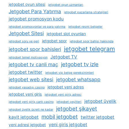
jetgobet oyun sitesi
jetgobet oyun uzmanları
Jetgobet Para Yatırma
jetgobet pazarlama stratejileri
jetgobet promosyon kodu
jetgobet promosyonlar ve para yatırma
jetgobet resmi belgeler
Jetgobet Sitesi
jetgobet slot oyunları
jetgobet spor
jetgobet soru ve geri
jetgobet spor bahisi hakkında
jetgobet telegram
jetgobet spor bahisleri
Jetgobet TV
jetgobet temel motivasyon
jetgobet tv izle
jetgobet tv canli maç
jetgobet twitter
jetgobet vip belge gereksinimleri
jetgobet web sitesi
jetgobet whatsapp
jetgobet yeni adres
jetgobet yasadışı casino
jetgobet yeni giris
jetgobet yeni giriş adresi
jetgobet üyelik
jetgobet yeni giriş canlı casino
jetgobet çeşitleri
jetgobet şikayet
jetgobet üyelik ücreti ne kadar
mobil jetgobet
kayit jetgobet
twitter jetgobet
yeni giris jetgobet
yeni adresi jetgobet