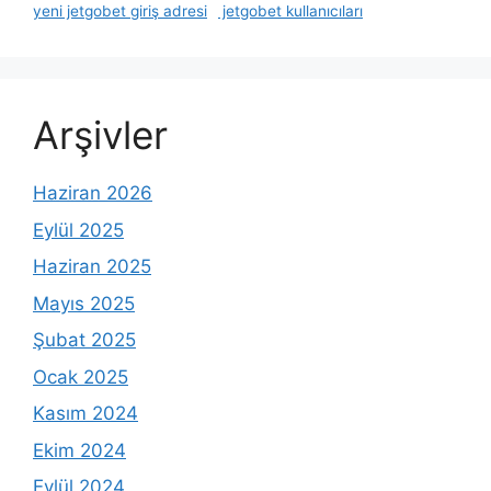
yeni jetgobet giriş adresi
jetgobet kullanıcıları
Arşivler
Haziran 2026
Eylül 2025
Haziran 2025
Mayıs 2025
Şubat 2025
Ocak 2025
Kasım 2024
Ekim 2024
Eylül 2024