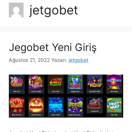
jetgobet
Jegobet Yeni Giriş
Ağustos 21, 2022
Yazarı:
jetgobet