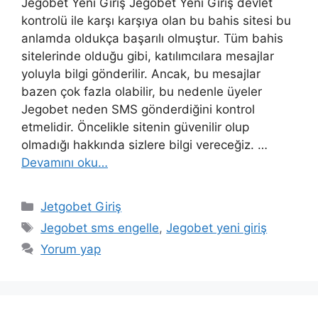
Jegobet Yeni Giriş Jegobet Yeni Giriş devlet
kontrolü ile karşı karşıya olan bu bahis sitesi bu
anlamda oldukça başarılı olmuştur. Tüm bahis
sitelerinde olduğu gibi, katılımcılara mesajlar
yoluyla bilgi gönderilir. Ancak, bu mesajlar
bazen çok fazla olabilir, bu nedenle üyeler
Jegobet neden SMS gönderdiğini kontrol
etmelidir. Öncelikle sitenin güvenilir olup
olmadığı hakkında sizlere bilgi vereceğiz. …
Devamını oku…
Kategoriler
Jetgobet Giriş
Etiketler
Jegobet sms engelle
,
Jegobet yeni giriş
Yorum yap