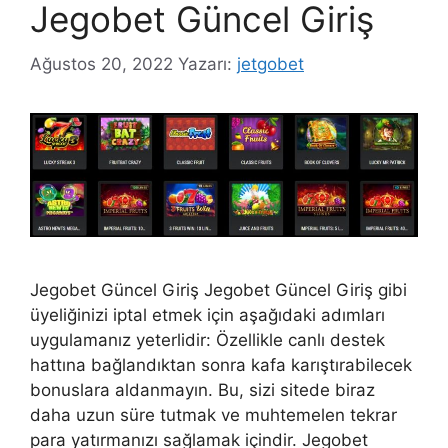
Jegobet Güncel Giriş
Ağustos 20, 2022
Yazarı:
jetgobet
Jegobet Güncel Giriş Jegobet Güncel Giriş gibi
üyeliğinizi iptal etmek için aşağıdaki adımları
uygulamanız yeterlidir: Özellikle canlı destek
hattına bağlandıktan sonra kafa karıştırabilecek
bonuslara aldanmayın. Bu, sizi sitede biraz
daha uzun süre tutmak ve muhtemelen tekrar
para yatırmanızı sağlamak içindir. Jegobet