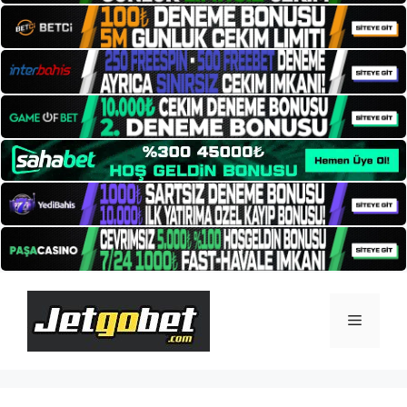
İçeriğe
atla
Menü